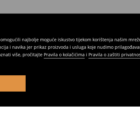
am omogućili najbolje moguće iskustvo tijekom korištenja našim m
ja i navika jer prikaz proizvoda i usluga koje nudimo prilagođav
znati više, pročitajte
Pravila o kolačićima
i
Pravila o zaštiti privatnos