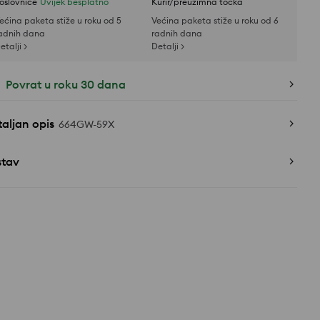
oslovnice
Uvijek besplatno
Kurir/preuzimna točka
ećina paketa stiže u roku od 5
Većina paketa stiže u roku od 6
adnih dana
radnih dana
etalji >
Detalji >
Povrat u roku 30 dana
aljan opis
664GW-59X
stav