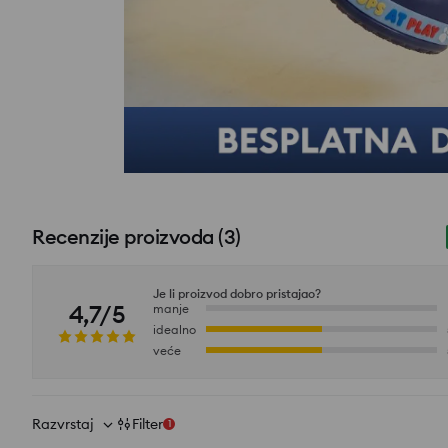
Recenzije proizvoda
(
3
)
Je li proizvod dobro pristajao?
4,7/5
manje
idealno
veće
Razvrstaj
Filter
1