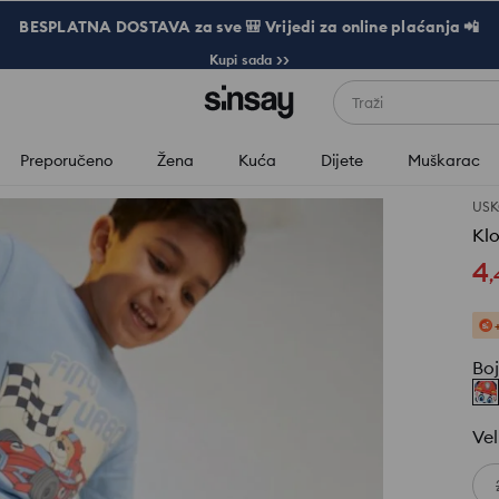
BESPLATNA DOSTAVA za sve 🎒 Vrijedi za online plaćanja 📲
Kupi sada >>
Traži
Preporučeno
Žena
Kuća
Dijete
Muškarac
USK
Kl
4
,
Bo
Vel