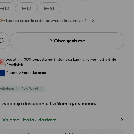
30
31
32
0
%
kupaca ocijenilo je da proizvod odgovara veličini
Obavijesti me
Dodatnih -30% popusta na Sniženje uz kupnju najmanje 2 artikla
(Pravilnici)
Mi smo iz Europske unije
kelodeon
Paw Patrol
izvod nije dostupan u fizičkim trgovinama.
Vrijeme i trošak dostave