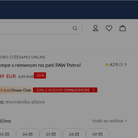
ORO STIŽE
SAMO ONLINE
ompe s remenom na peti PAW Patrol
4,7/5
(
3
)
49
EUR
-25%
5
,
99
EUR
+5 bod.
Sinsay Club
-30%
S KODOM
OMNI30MORE
ja
:
mornarsko plava
ičina
Vodič za veličine
25
26
27
28
29