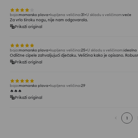
boja
:
mornarsko plava
kupljena veličina
:
31
U skladu s veličinom
:
veće
Za vrlo široku nogu, nije nam odgovarala.
Prikaži original
boja
:
mornarsko plava
kupljena veličina
:
25
U skladu s veličinom
:
idealno
Odlične cipele zahvaljujući dječaku. Veličina kako je opisano. Robus
Prikaži original
boja
:
mornarsko plava
kupljena veličina
:
29
🔥🔥🔥
Prikaži original
1