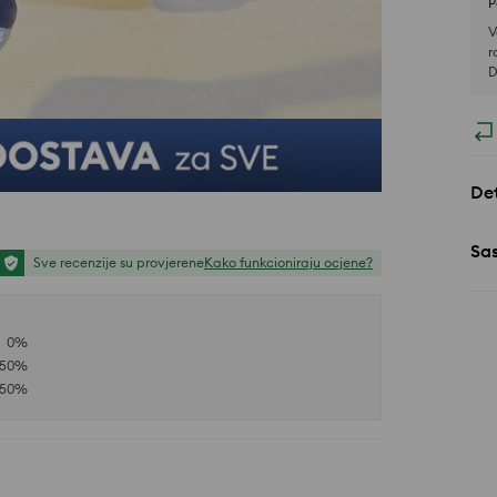
P
V
r
D
Det
Sa
Sve recenzije su provjerene
Kako funkcioniraju ocjene?
0
%
50
%
50
%