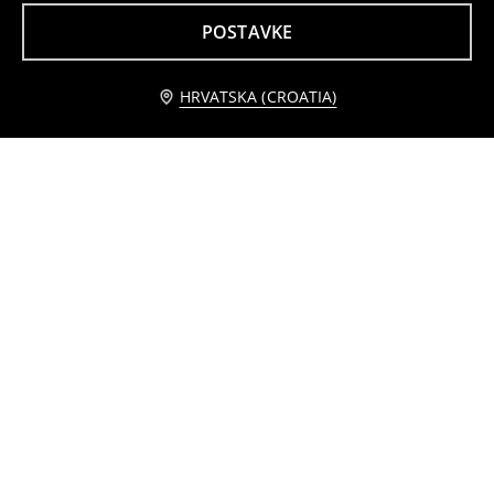
POSTAVKE
HRVATSKA (CROATIA)
Osnovni body s dugim rukavima
Pulover s V-izrezom
5
7,99
EUR
12
,
49
EUR
,
99
EUR