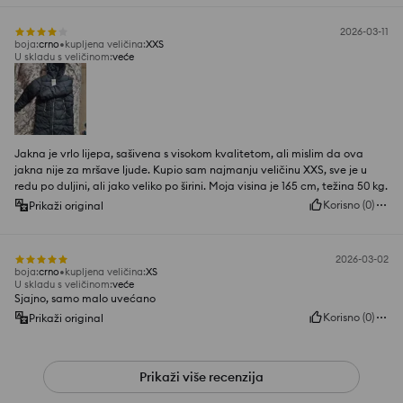
2026-03-11
boja
:
crno
kupljena veličina
:
XXS
U skladu s veličinom
:
veće
Jakna je vrlo lijepa, sašivena s visokom kvalitetom, ali mislim da ova
jakna nije za mršave ljude. Kupio sam najmanju veličinu XXS, sve je u
redu po duljini, ali jako veliko po širini. Moja visina je 165 cm, težina 50 kg.
Korisno
(
0
)
Prikaži original
2026-03-02
boja
:
crno
kupljena veličina
:
XS
U skladu s veličinom
:
veće
Sjajno, samo malo uvećano
Korisno
(
0
)
Prikaži original
Prikaži više recenzija