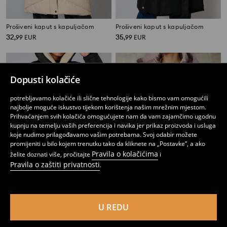
Prošiveni kaput s kapuljačom
Prošiveni kaput s kapuljačom
32
35
,
99
EUR
,
99
EUR
Dopusti kolačiće
potrebljavamo kolačiće ili slične tehnologije kako bismo vam omogućili
najbolje moguće iskustvo tijekom korištenja našim mrežnim mjestom.
Prihvaćanjem svih kolačića omogućujete nam da vam zajamčimo ugodnu
kupnju na temelju vaših preferencija i navika jer prikaz proizvoda i usluga
koje nudimo prilagođavamo vašim potrebama. Svoj odabir možete
promijeniti u bilo kojem trenutku tako da kliknete na „Postavke”, a ako
Pravila o kolačićima
želite doznati više, pročitajte
i
Pravila o zaštiti privatnosti
.
Prošiveni kaput s kapuljačom
Prošivena jakna s kapuljačom
U REDU
32
24
,
99
EUR
,
99
EUR