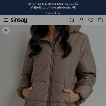
BESPLATNA DOSTAVA za sve 🎒
Vrijedi za online plaćanja 📲
Kupi sada >>