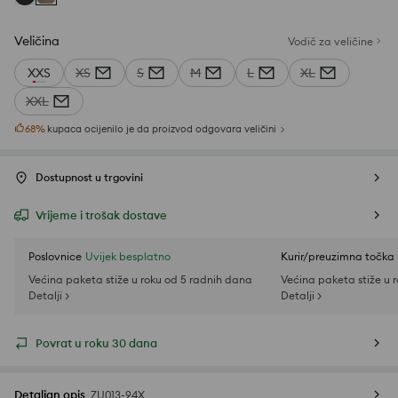
Veličina
Vodič za veličine
XXS
XS
S
M
L
XL
XXL
68
%
kupaca ocijenilo je da proizvod odgovara veličini
Dostupnost u trgovini
Vrijeme i trošak dostave
Poslovnice
Uvijek besplatno
Kurir/preuzimna točka
Većina paketa stiže u roku od 5 radnih dana
Većina paketa stiže u 
Detalji >
Detalji >
Povrat u roku 30 dana
Detaljan opis
ZU013-94X