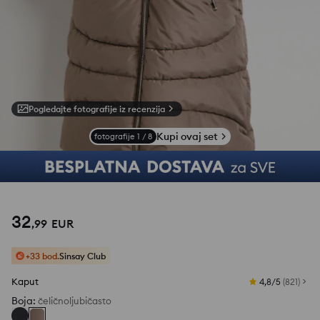
Pogledajte fotografije iz recenzija
Kupi ovaj set
fotografije
1
/
8
32
,
99
EUR
+33 bod.
Sinsay Club
Kaput
4,8/5
(
821
)
Boja
:
čeličnoljubičasto