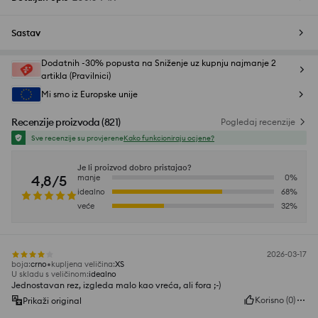
Sastav
Dodatnih -30% popusta na Sniženje uz kupnju najmanje 2
artikla (Pravilnici)
Mi smo iz Europske unije
Recenzije proizvoda
(
821
)
Pogledaj recenzije
Sve recenzije su provjerene
Kako funkcioniraju ocjene?
Je li proizvod dobro pristajao?
4,8/5
manje
0
%
idealno
68
%
veće
32
%
2026-03-17
boja
:
crno
kupljena veličina
:
XS
U skladu s veličinom
:
idealno
Jednostavan rez, izgleda malo kao vreća, ali fora ;-)
Korisno
(
0
)
Prikaži original