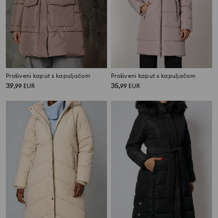
Prošiveni kaput s kapuljačom
Prošiveni kaput s kapuljačom
39
35
,
99
EUR
,
99
EUR