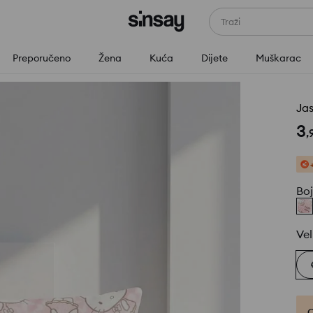
Traži
Preporučeno
Žena
Kuća
Dijete
Muškarac
Jas
3
,
Bo
Vel
O