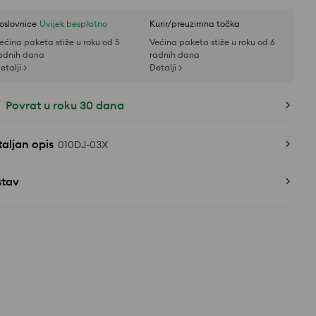
oslovnice
Uvijek besplatno
Kurir/preuzimna točka
ećina paketa stiže u roku od 5
Većina paketa stiže u roku od 6
adnih dana
radnih dana
etalji >
Detalji >
Povrat u roku 30 dana
aljan opis
010DJ-03X
stav