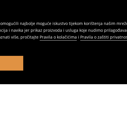
am omogućili najbolje moguće iskustvo tijekom korištenja našim m
ja i navika jer prikaz proizvoda i usluga koje nudimo prilagođav
znati više, pročitajte
Pravila o kolačićima
i
Pravila o zaštiti privatnos