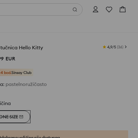
tučnica Hello Kitty
4,9/5
(
36
)
99
EUR
+4 bod.
Sinsay Club
ja
:
pastelnoružičasto
ičina
ONE SIZE
dabrana veličina nije dostupna