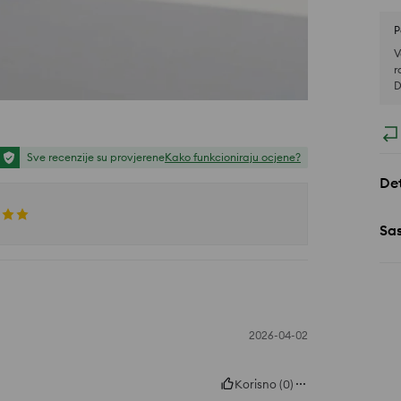
P
V
r
D
Sve recenzije su provjerene
Kako funkcioniraju ocjene?
Det
Sa
2026-04-02
Korisno
(
0
)