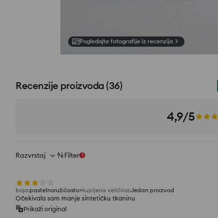
Pogledajte fotografije iz recenzija
Recenzije proizvoda
(
36
)
4,9/5
Razvrstaj
Filter
1
boja
:
pastelnoružičasto
kupljena veličina
:
Jedan proizvod
Očekivala sam manje sintetičku tkaninu
Prikaži original