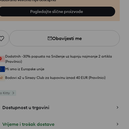
Pogledajte slične proizvode
Obavijesti me
Dodatnih -30% popusta na Sniženje uz kupnju najmanje 2 artikla
(Pravilnici)
Mi smo iz Europske unije
Bodovi x2 u Sinsay Club za kupovinu iznad 40 EUR (Pravilnici)
o Kitty
Dostupnost u trgovini
Vrijeme i trošak dostave