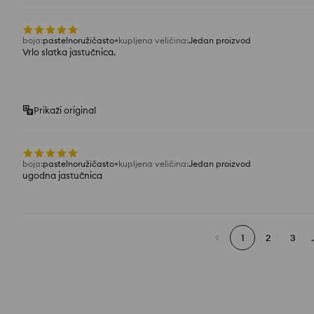
boja
:
pastelnoružičasto
kupljena veličina
:
Jedan proizvod
Vrlo slatka jastučnica.
Prikaži original
boja
:
pastelnoružičasto
kupljena veličina
:
Jedan proizvod
ugodna jastučnica
1
2
3
.