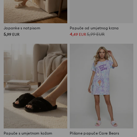
Japanke s natpisom
Papuče od umjetnog krzna
5
4
5,99
EUR
,
99
EUR
,
49
EUR
Papuče s umjetnom kožom
Plišane papuče Care Bears