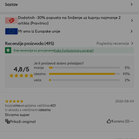
Sastav
Dodatnih -30% popusta na Sniženje uz kupnju najmanje 2
artikla (Pravilnici)
Mi smo iz Europske unije
Recenzije proizvoda
(
495
)
Pogledaj recenzije
Sve recenzije su provjerene
Kako funkcioniraju ocjene?
Je li proizvod dobro pristajao?
4,8/5
manje
5
%
idealno
93
%
veće
2
%
2026-08-04
boja
:
crno
kupljena veličina
:
401
U skladu s veličinom
:
idealno
Stvarno super
Korisno
(
0
)
Prikaži original