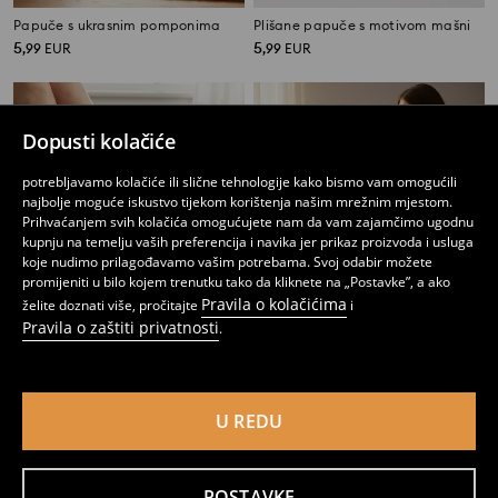
Papuče s ukrasnim pomponima
Plišane papuče s motivom mašni
5
5
,
99
EUR
,
99
EUR
Dopusti kolačiće
potrebljavamo kolačiće ili slične tehnologije kako bismo vam omogućili
najbolje moguće iskustvo tijekom korištenja našim mrežnim mjestom.
Prihvaćanjem svih kolačića omogućujete nam da vam zajamčimo ugodnu
kupnju na temelju vaših preferencija i navika jer prikaz proizvoda i usluga
koje nudimo prilagođavamo vašim potrebama. Svoj odabir možete
promijeniti u bilo kojem trenutku tako da kliknete na „Postavke”, a ako
Pravila o kolačićima
želite doznati više, pročitajte
i
Pravila o zaštiti privatnosti
.
Papuče s umjetnom kožom
Papuče s umjetnom kožom
U REDU
2
5,99
EUR
2
5,99
EUR
,
49
EUR
,
99
EUR
POSTAVKE