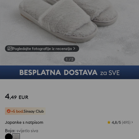
Pogledajte fotografije iz recenzija
1
/
2
4
,
49
EUR
+5 bod.
Sinsay Club
Japanke s natpisom
4,8/5
(
495
)
Boja
:
svijetlo siva