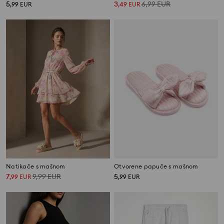
5
3
6,99
EUR
,
99
EUR
,
49
EUR
Natikače s mašnom
Otvorene papuče s mašnom
7
9,99
EUR
5
,
99
EUR
,
99
EUR