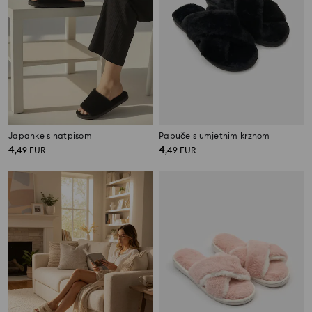
Japanke s natpisom
Papuče s umjetnim krznom
4
4
,
49
EUR
,
49
EUR