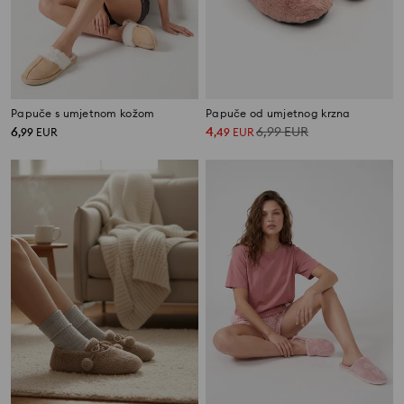
Papuče s umjetnom kožom
Papuče od umjetnog krzna
6
4
6,99
EUR
,
99
EUR
,
49
EUR