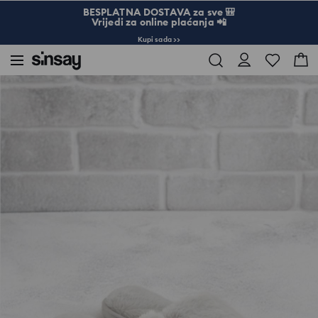
BESPLATNA DOSTAVA za sve 🎒
Vrijedi za online plaćanja 📲
Kupi sada >>
Sinsay
Žena
Torbe i dodaci
Japanke s natpisom