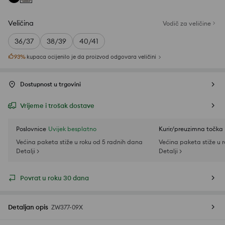
Veličina
Vodič za veličine
36/37
38/39
40/41
93
%
kupaca ocijenilo je da proizvod odgovara veličini
Dostupnost u trgovini
Vrijeme i trošak dostave
Poslovnice
Uvijek besplatno
Kurir/preuzimna točka
Većina paketa stiže u roku od 5 radnih dana
Većina paketa stiže u 
Detalji >
Detalji >
Povrat u roku 30 dana
Detaljan opis
ZW377-09X