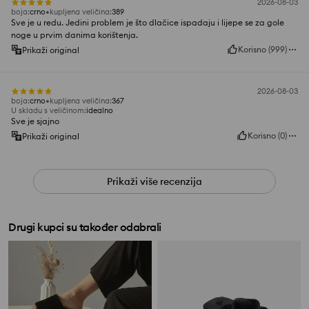
2026-08-03
boja
:
crno
kupljena veličina
:
389
Sve je u redu. Jedini problem je što dlačice ispadaju i lijepe se za gole
noge u prvim danima korištenja.
Korisno
(
999
)
Prikaži original
2026-08-03
boja
:
crno
kupljena veličina
:
367
U skladu s veličinom
:
idealno
Sve je sjajno
Korisno
(
0
)
Prikaži original
Prikaži više recenzija
Drugi kupci su također odabrali