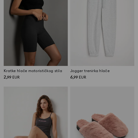
Kratke hlače motorističkog stila
Jogger trenirka hlače
2
6
,
99
EUR
,
99
EUR