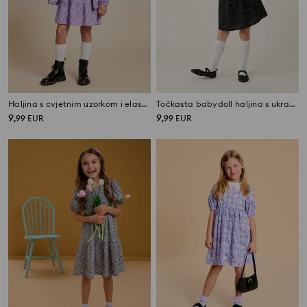
Haljina s cvjetnim uzorkom i elastičnim naborima
Točkasta babydoll haljina s ukrasnim ovratnikom
9
9
,
99
EUR
,
99
EUR