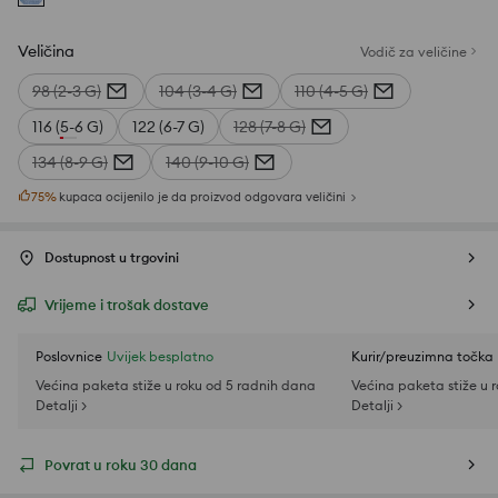
Veličina
Vodič za veličine
98 (2-3 G)
104 (3-4 G)
110 (4-5 G)
116 (5-6 G)
122 (6-7 G)
128 (7-8 G)
134 (8-9 G)
140 (9-10 G)
75
%
kupaca ocijenilo je da proizvod odgovara veličini
Dostupnost u trgovini
Vrijeme i trošak dostave
Poslovnice
Uvijek besplatno
Kurir/preuzimna točka
Većina paketa stiže u roku od 5 radnih dana
Većina paketa stiže u 
Detalji >
Detalji >
Povrat u roku 30 dana