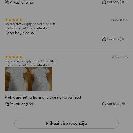
Korisno
(
0
)
Prikaži original
2026-04-19
boja
:
plava
kupljena veličina
:
128
U skladu s veličinom
:
idealno
lijepa haljinica 🔥
Korisno
(
0
)
2026-03-19
boja
:
plava
kupljena veličina
:
140
U skladu s veličinom
:
idealno
Prekrasna ljetna haljina. Bit će sjajno za ljeto!
Korisno
(
0
)
Prikaži original
Prikaži više recenzija