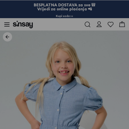
BESPLATNA DOSTAVA za sve 🎒
Vrijedi za online plaćanja 📲
Kupi sada >>