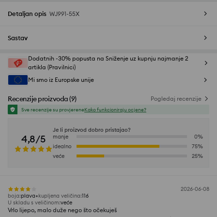
Detaljan opis
WJ991-55X
Sastav
Dodatnih -30% popusta na Sniženje uz kupnju najmanje 2
artikla (Pravilnici)
Mi smo iz Europske unije
Recenzije proizvoda
(
9
)
Pogledaj recenzije
Sve recenzije su provjerene
Kako funkcioniraju ocjene?
Je li proizvod dobro pristajao?
4,8/5
manje
0
%
idealno
75
%
veće
25
%
2026-06-08
boja
:
plava
kupljena veličina
:
116
U skladu s veličinom
:
veće
Vrlo lijepo, malo duže nego što očekuješ