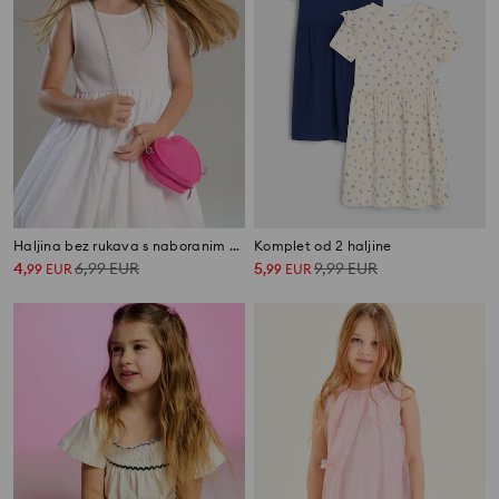
Haljina bez rukava s naboranim donjim rubom
Komplet od 2 haljine
4
6,99
EUR
5
9,99
EUR
,
99
EUR
,
99
EUR