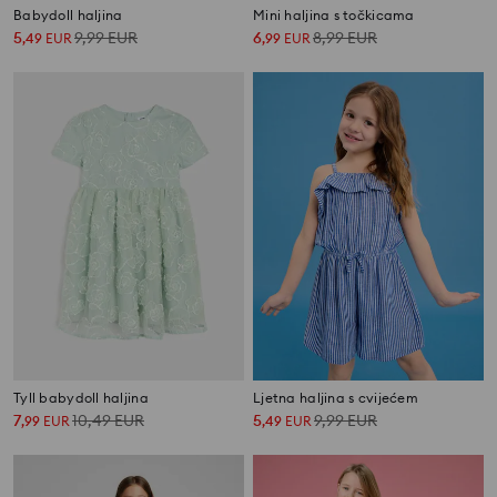
Babydoll haljina
Mini haljina s točkicama
5
9,99
EUR
6
8,99
EUR
,
49
EUR
,
99
EUR
Tyll babydoll haljina
Ljetna haljina s cvijećem
7
10,49
EUR
5
9,99
EUR
,
99
EUR
,
49
EUR