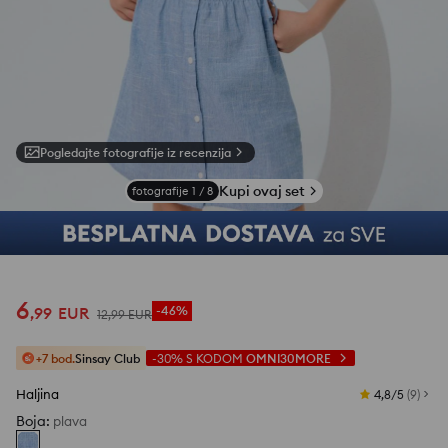
Pogledajte fotografije iz recenzija
Kupi ovaj set
fotografije
1
/
8
6
,
99
EUR
-46%
12
,
99
EUR
+7 bod.
Sinsay Club
-30%
S KODOM
OMNI30MORE
Haljina
4,8/5
(
9
)
Boja
:
plava