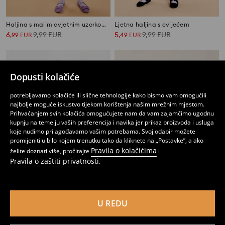
Haljina s malim cvjetnim uzorkom, naborenim gornjim dijelom i puff rukavima
Ljetna haljina s cvijećem
6
9,99
EUR
5
9,99
EUR
,
99
EUR
,
49
EUR
Dopusti kolačiće
potrebljavamo kolačiće ili slične tehnologije kako bismo vam omogućili
najbolje moguće iskustvo tijekom korištenja našim mrežnim mjestom.
Prihvaćanjem svih kolačića omogućujete nam da vam zajamčimo ugodnu
kupnju na temelju vaših preferencija i navika jer prikaz proizvoda i usluga
koje nudimo prilagođavamo vašim potrebama. Svoj odabir možete
promijeniti u bilo kojem trenutku tako da kliknete na „Postavke”, a ako
Pravila o kolačićima
želite doznati više, pročitajte
i
Pravila o zaštiti privatnosti
.
Babydoll haljina s Hello Kitty uzorkom
Haljina s ukrasnim ovratnikom
U REDU
5
9,99
EUR
9
,
49
EUR
,
99
EUR