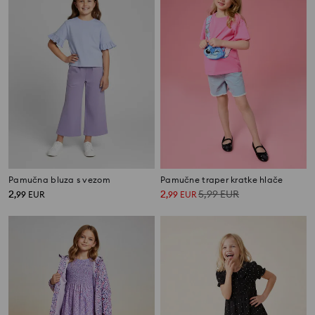
Pamučna bluza s vezom
Pamučne traper kratke hlače
2
2
5,99
EUR
,
99
EUR
,
99
EUR