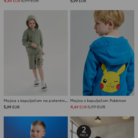
4
5,99
EUR
5
,
49
EUR
,
99
EUR
Majica s kapuljačom na patentni zatvarač Jurassic Park
Majica s kapuljačom Pokémon
5
4
5,99
EUR
,
99
EUR
,
49
EUR