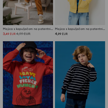
Majica s kapuljačom na patentni zatvarač
Majica s kapuljačom na patentni zatvarač
3
4,99
EUR
4
,
49
EUR
,
99
EUR