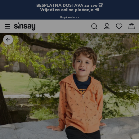
BESPLATNA DOSTAVA za sve 🎒
Vrijedi za online plaćanja 📲
Kupi sada >>