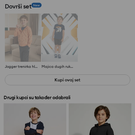
Dovrši set
New
Jogger trenirka hlače
Majica dugih rukava s printom
Kupi ovaj set
Drugi kupci su također odabrali