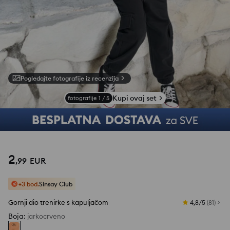
Pogledajte fotografije iz recenzija
Kupi ovaj set
fotografije
1
/
5
2
,
99
EUR
+3 bod.
Sinsay Club
Gornji dio trenirke s kapuljačom
4,8/5
(
81
)
Boja
:
jarkocrveno