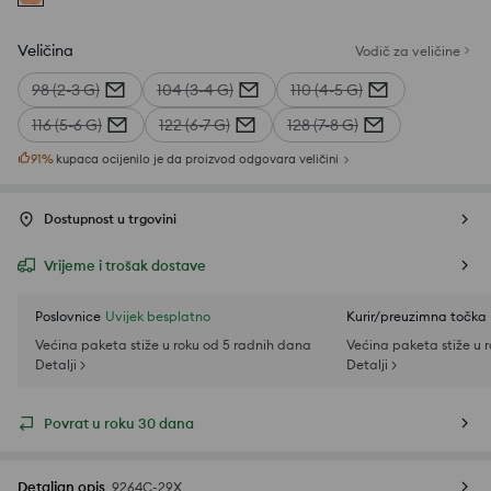
Veličina
Vodič za veličine
98 (2-3 G)
104 (3-4 G)
110 (4-5 G)
116 (5-6 G)
122 (6-7 G)
128 (7-8 G)
91
%
kupaca ocijenilo je da proizvod odgovara veličini
Dostupnost u trgovini
Vrijeme i trošak dostave
Poslovnice
Uvijek besplatno
Kurir/preuzimna točka
Većina paketa stiže u roku od 5 radnih dana
Većina paketa stiže u 
Detalji >
Detalji >
Povrat u roku 30 dana
Detaljan opis
9264C-29X