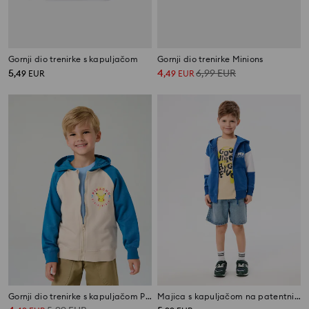
Gornji dio trenirke s kapuljačom
Gornji dio trenirke Minions
5
4
6,99
EUR
,
49
EUR
,
49
EUR
Gornji dio trenirke s kapuljačom Pokémon
Majica s kapuljačom na patentni zatvarač