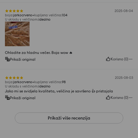
2025-08-04
boja
:
jarkocrveno
kupljena veličina
:
104
U skladu s veličinom
:
idealno
Ohladite za hladnu večer. Boja wow 🔥
Korisno
(
0
)
Prikaži original
2025-08-03
boja
:
jarkocrveno
kupljena veličina
:
98
U skladu s veličinom
:
idealno
Jako mi se svidjela kvaliteta, veličina je savršeno 👍️ pristajala
Korisno
(
0
)
Prikaži original
Prikaži više recenzija