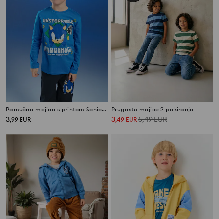
Pamučna majica s printom Sonic the Hedgehog
Prugaste majice 2 pakiranja
3
3
5,49
EUR
,
99
EUR
,
49
EUR