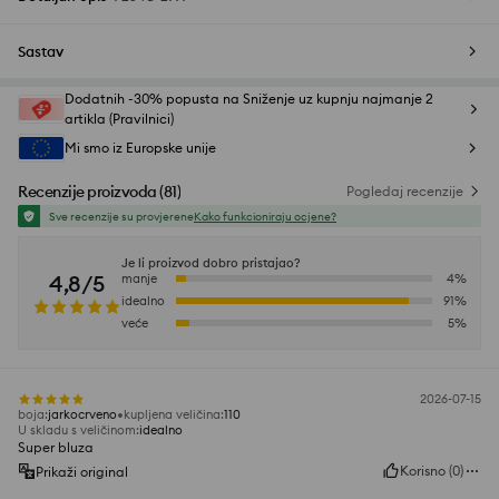
Sastav
Dodatnih -30% popusta na Sniženje uz kupnju najmanje 2
artikla (Pravilnici)
Mi smo iz Europske unije
Recenzije proizvoda
(
81
)
Pogledaj recenzije
Sve recenzije su provjerene
Kako funkcioniraju ocjene?
Je li proizvod dobro pristajao?
4,8/5
manje
4
%
idealno
91
%
veće
5
%
2026-07-15
boja
:
jarkocrveno
kupljena veličina
:
110
U skladu s veličinom
:
idealno
Super bluza
Korisno
(
0
)
Prikaži original