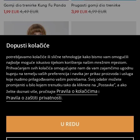
Gornji dio trenirke Kung Fu Panda
Prugasti gornji dio trenirke
1
4,49
EUR
3
4,99
EUR
,
99
EUR
,
99
EUR
Dopusti kolačiće
potrebljavamo kolačiće ili slične tehnologije kako bismo vam omogućili
najbolje moguće iskustvo tijekom korištenja našim mrežnim mjestom.
Prihvaćanjem svih kolačića omogućujete nam da vam zajamčimo ugodnu
kupnju na temelju vaših preferencija i navika jer prikaz proizvoda i usluga
koje nudimo prilagođavamo vašim potrebama. Svoj odabir možete
promijeniti u bilo kojem trenutku tako da kliknete na „Postavke”, a ako
Pravila o kolačićima
želite doznati više, pročitajte
i
Pravila o zaštiti privatnosti
.
Majica s kapuljačom na patentni zatvarač Minecraft
Pamučne majice s patentnim zatvaračem 2 kom
14
10
,
99
EUR
,
99
EUR
U REDU