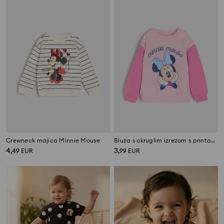
Crewneck majica Minnie Mouse
Bluza s okruglim izrezom s printom Minnie Mouse
4
3
,
49
EUR
,
99
EUR