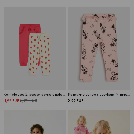
Komplet od 2 jogger donja dijela trenirke
Pamukne tajice s uzorkom Minnie Mouse
4
5,99
EUR
2
,
99
EUR
,
99
EUR