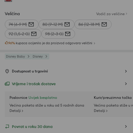
Veličina
Vodič za veličine
74 (6-9 M)
80 (9-12 M)
86 (12-18 M)
92 (1,5-2 G)
98 (2-3 G)
96
%
kupaca ocijenilo je da proizvod odgovara veličini
Disney Baby
Disney
Dostupnost u trgovini
Vrijeme i trošak dostave
Poslovnice
Uvijek besplatno
Kurir/preuzimna točka
Većina paketa stiže u roku od 5 radnih dana
Većina paketa stiže u 
Detalji >
Detalji >
Povrat u roku 30 dana