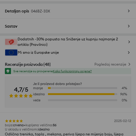
Detaljan opis
046BZ-33X
Sastav
Dodatnih -30% popusta na Sniženje uz kupnju najmanje 2
artikla (Pravilnici)
Mi smo iz Europske unije
Recenzije proizvoda
(
48
)
Pogledaj recenzije
Sve recenzije su provjerene
Kako funkcioniraju ocjene?
Je li proizvod dobro pristajao?
4,7/5
manje
4
%
idealno
96
%
veće
0
%
2025-02-12
boja
:
crvena
kupljena veličina
:
86
U skladu s veličinom
:
idealno
Odlična trenirka, topla , mekana, periva lijepo ne mijenja boju, lijepa