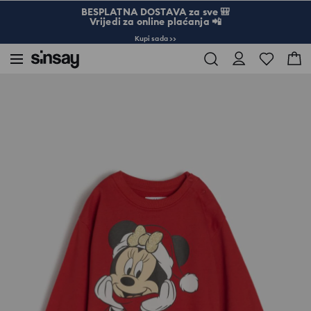
BESPLATNA DOSTAVA za sve 🎒
Vrijedi za online plaćanja 📲
Kupi sada >>