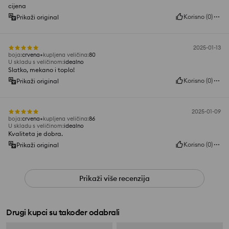
cijena
Korisno
(
0
)
Prikaži original
2025-01-13
boja
:
crvena
kupljena veličina
:
80
U skladu s veličinom
:
idealno
Slatko, mekano i toplo!
Korisno
(
0
)
Prikaži original
2025-01-09
boja
:
crvena
kupljena veličina
:
86
U skladu s veličinom
:
idealno
Kvaliteta je dobra.
Korisno
(
0
)
Prikaži original
Prikaži više recenzija
Drugi kupci su također odabrali