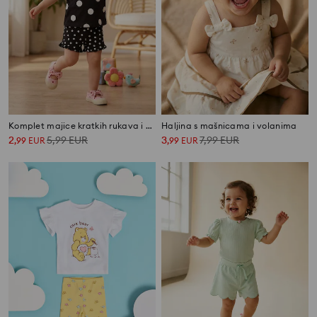
Komplet majice kratkih rukava i kratkih hlača
Haljina s mašnicama i volanima
2
5,99
EUR
3
7,99
EUR
,
99
EUR
,
99
EUR