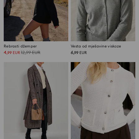
Rebrasti džemper
Vesta od mješavine viskoze
4
12,99
EUR
6
,
99
EUR
,
99
EUR