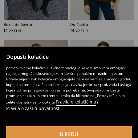
Basic dolčevita
Dolčevita
12
14
,
99
EUR
,
99
EUR
Dopusti kolačiće
potrebljavamo kolačiće ili slične tehnologije kako bismo vam omogućili
najbolje moguće iskustvo tijekom korištenja našim mrežnim mjestom.
Prihvaćanjem svih kolačića omogućujete nam da vam zajamčimo ugodnu
kupnju na temelju vaših preferencija i navika jer prikaz proizvoda i usluga
koje nudimo prilagođavamo vašim potrebama. Svoj odabir možete
promijeniti u bilo kojem trenutku tako da kliknete na „Postavke”, a ako
Pravila o kolačićima
želite doznati više, pročitajte
i
Pravila o zaštiti privatnosti
.
Kardigan s mješavinom vune i viskoze
Rebrasta dolčevita
U REDU
9
10
,
99
EUR
,
99
EUR