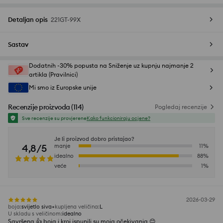
Detaljan opis
221GT-99X
Sastav
Dodatnih -30% popusta na Sniženje uz kupnju najmanje 2
artikla (Pravilnici)
Mi smo iz Europske unije
Recenzije proizvoda
(
114
)
Pogledaj recenzije
Sve recenzije su provjerene
Kako funkcioniraju ocjene?
Je li proizvod dobro pristajao?
4,8/5
manje
11
%
idealno
88
%
veće
1
%
2026-03-29
boja
:
svijetlo siva
kupljena veličina
:
L
U skladu s veličinom
:
idealno
Savršena 👍 boja i kroj ispunili su moja očekivanja 😊