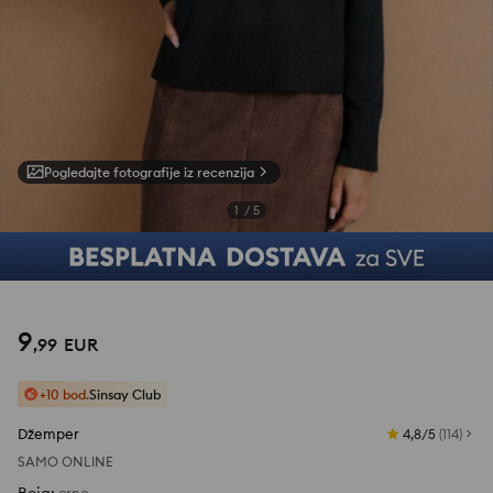
Pogledajte fotografije iz recenzija
1
/
5
9
,
99
EUR
+10 bod.
Sinsay Club
Džemper
4,8/5
(
114
)
SAMO ONLINE