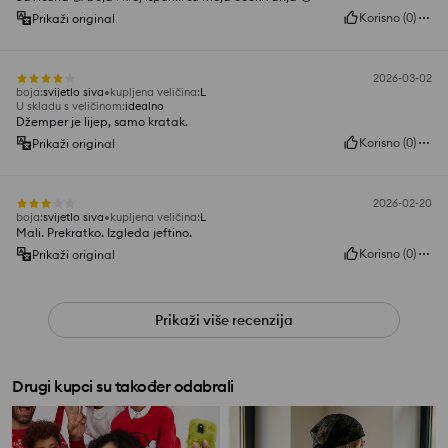
Korisno
(
0
)
Prikaži original
2026-03-02
boja
:
svijetlo siva
kupljena veličina
:
L
U skladu s veličinom
:
idealno
Džemper je lijep, samo kratak.
Korisno
(
0
)
Prikaži original
2026-02-20
boja
:
svijetlo siva
kupljena veličina
:
L
Mali. Prekratko. Izgleda jeftino.
Korisno
(
0
)
Prikaži original
Prikaži više recenzija
Drugi kupci su također odabrali