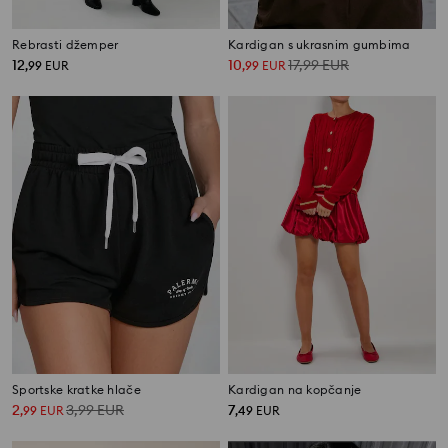
Rebrasti džemper
Kardigan s ukrasnim gumbima
12
10
17,99
EUR
,
99
EUR
,
99
EUR
Sportske kratke hlače
Kardigan na kopčanje
2
3,99
EUR
7
,
99
EUR
,
49
EUR