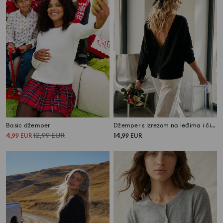
Basic džemper
Džemper s izrezom na leđima i čipkastim obrubom
4
12,99
EUR
14
,
99
EUR
,
99
EUR