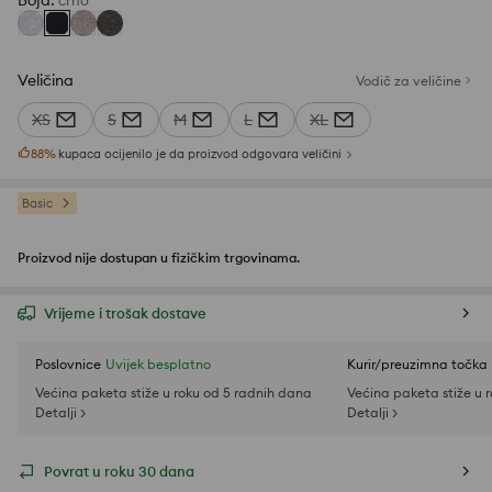
Boja
:
crno
Veličina
Vodič za veličine
XS
S
M
L
XL
88
%
kupaca ocijenilo je da proizvod odgovara veličini
Basic
Proizvod nije dostupan u fizičkim trgovinama.
Vrijeme i trošak dostave
Poslovnice
Uvijek besplatno
Kurir/preuzimna točka
Većina paketa stiže u roku od 5 radnih dana
Većina paketa stiže u 
Detalji >
Detalji >
Povrat u roku 30 dana