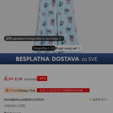
Pogledajte fotografije iz recenzija
Kupi ovaj set
fotografije
1
/
10
6
,
99
EUR
-30%
9
,
99
EUR
+7 bod.
Sinsay Club
-30%
S KODOM
OMNI30MORE
Dvodijelna pidžama Stitch
3,9/5
(
29
)
USKORO STIŽE