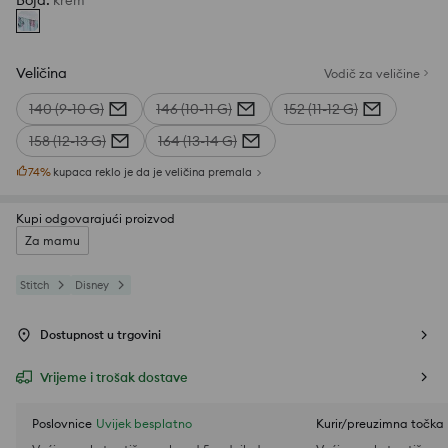
Boja
:
krem
Veličina
Vodič za veličine
140 (9-10 G)
146 (10-11 G)
152 (11-12 G)
158 (12-13 G)
164 (13-14 G)
74
%
kupaca reklo je da je veličina premala
Kupi odgovarajući proizvod
Za mamu
Stitch
Disney
Dostupnost u trgovini
Vrijeme i trošak dostave
Poslovnice
Uvijek besplatno
Kurir/preuzimna točka