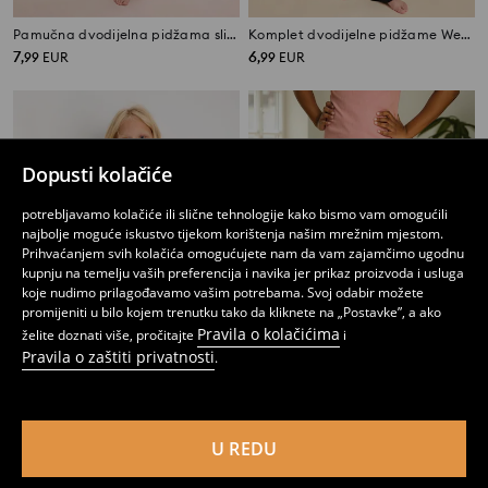
Pamučna dvodijelna pidžama slim fit s college motivom
Komplet dvodijelne pidžame Wednesday
7
6
,
99
EUR
,
99
EUR
Dopusti kolačiće
potrebljavamo kolačiće ili slične tehnologije kako bismo vam omogućili
najbolje moguće iskustvo tijekom korištenja našim mrežnim mjestom.
Prihvaćanjem svih kolačića omogućujete nam da vam zajamčimo ugodnu
kupnju na temelju vaših preferencija i navika jer prikaz proizvoda i usluga
koje nudimo prilagođavamo vašim potrebama. Svoj odabir možete
promijeniti u bilo kojem trenutku tako da kliknete na „Postavke”, a ako
Pravila o kolačićima
želite doznati više, pročitajte
i
Pravila o zaštiti privatnosti
.
Dvodijelna pidžama Pokémon
Kratke biciklističke tajice
4
2
4,99
EUR
,
99
EUR
,
49
EUR
U REDU