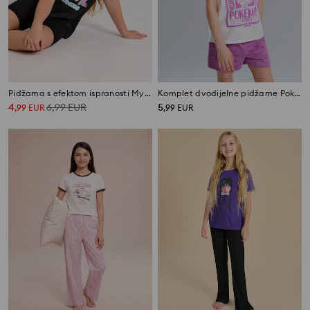
Pidžama s efektom ispranosti My Little Pony
Komplet dvodijelne pidžame Pokémon
4
6,99
EUR
5
,
99
EUR
,
99
EUR