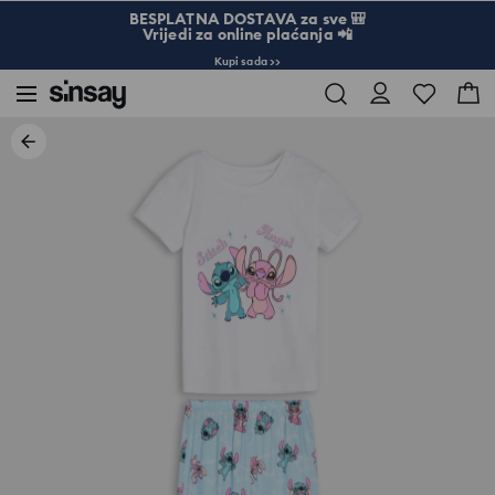
BESPLATNA DOSTAVA za sve 🎒
Vrijedi za online plaćanja 📲
Kupi sada >>