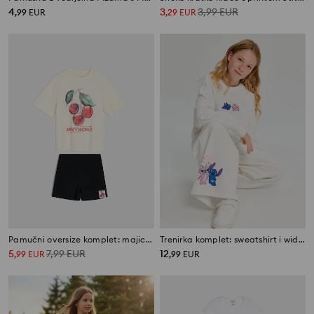
4
3
3,99
EUR
,
99
EUR
,
29
EUR
Pamučni oversize komplet: majica i kratke hlače SmileyWorld®
Trenirka komplet: sweatshirt i wide leg hlače Stitch
5
7,99
EUR
12
,
99
EUR
,
99
EUR