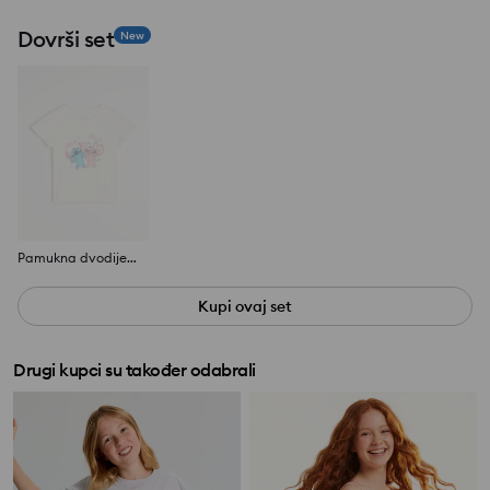
Dovrši set
New
Pamukna dvodijelna pidžama s printom Stitch
Kupi ovaj set
Drugi kupci su također odabrali