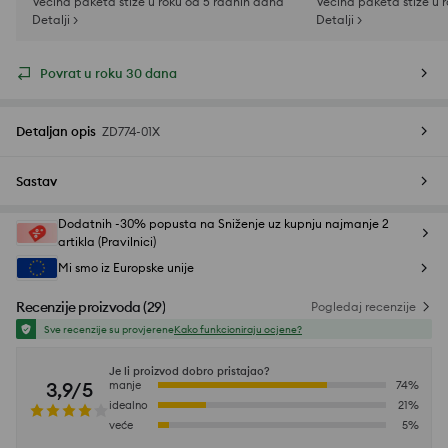
Većina paketa stiže u roku od 5 radnih dana
Većina paketa stiže u 
Detalji >
Detalji >
Povrat u roku 30 dana
Detaljan opis
ZD774-01X
Sastav
Dodatnih -30% popusta na Sniženje uz kupnju najmanje 2
artikla (Pravilnici)
Mi smo iz Europske unije
Recenzije proizvoda
(
29
)
Pogledaj recenzije
Sve recenzije su provjerene
Kako funkcioniraju ocjene?
Je li proizvod dobro pristajao?
3,9/5
manje
74
%
idealno
21
%
veće
5
%