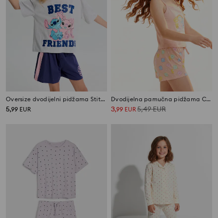
Oversize dvodijelni pidžama Stitch
Dvodijelna pamučna pidžama Care Bears
5
3
5,49
EUR
,
99
EUR
,
99
EUR