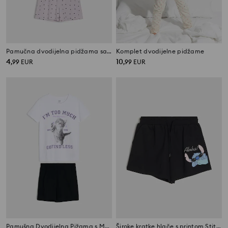
Pamučna dvodijelna pidžama sa srcima
Komplet dvodijelne pidžame
4
10
,
99
EUR
,
99
EUR
Pamušna Dvodijelna Pižama s Motivom Mačke
Široke kratke hlače s printom Stitch