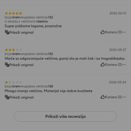
2026-06-10
boja
:
krem
kupljena veličina
:
152
U skladu s veličinom
:
idealno
Super pidžame lagane, prozračne
Korisno
(
0
)
Prikaži original
2026-05-27
boja
:
krem
kupljena veličina
:
152
Hlače su odgovarajuće veličine, gornji dio je mali čak i za trogodišnjaka.
Korisno
(
0
)
Prikaži original
2026-05-24
boja
:
krem
kupljena veličina
:
158
Mnogo manja veličina. Materijal nije dobre kvalitete
Korisno
(
0
)
Prikaži original
Prikaži više recenzija