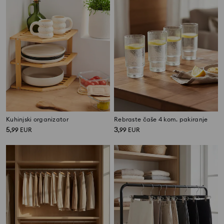
Kuhinjski organizator
Rebraste čaše 4 kom. pakiranje
5
3
,
99
EUR
,
99
EUR