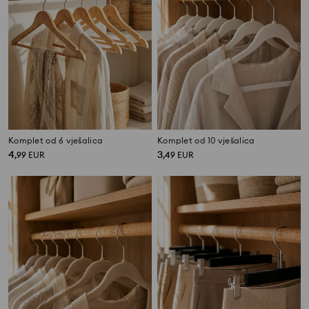
Komplet od 6 vješalica
Komplet od 10 vješalica
4
3
,
99
EUR
,
49
EUR