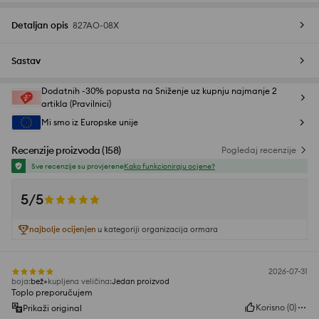
Detaljan opis
827AO-08X
Sastav
Dodatnih -30% popusta na Sniženje uz kupnju najmanje 2
artikla (Pravilnici)
Mi smo iz Europske unije
Recenzije proizvoda
(
158
)
Pogledaj recenzije
Sve recenzije su provjerene
Kako funkcioniraju ocjene?
5/5
najbolje ocijenjen
u kategoriji organizacija ormara
2026-07-31
boja
:
bež
kupljena veličina
:
Jedan proizvod
Toplo preporučujem
Korisno
(
0
)
Prikaži original