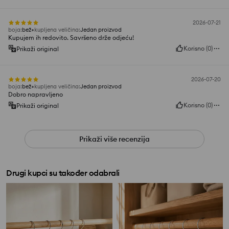
2026-07-21
boja
:
bež
kupljena veličina
:
Jedan proizvod
Kupujem ih redovito. Savršeno drže odjeću!
Korisno
(
0
)
Prikaži original
2026-07-20
boja
:
bež
kupljena veličina
:
Jedan proizvod
Dobro napravljeno
Korisno
(
0
)
Prikaži original
Prikaži više recenzija
Drugi kupci su također odabrali