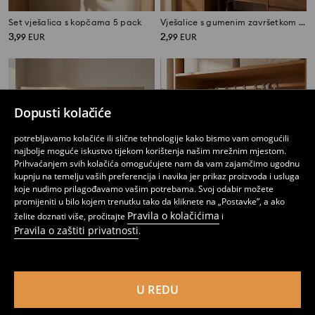
Set vješalica s kopčama 5 pack
Vješalice s gumenim završetkom 10 pack
3
2
,
99
EUR
,
99
EUR
Dopusti kolačiće
potrebljavamo kolačiće ili slične tehnologije kako bismo vam omogućili
najbolje moguće iskustvo tijekom korištenja našim mrežnim mjestom.
Prihvaćanjem svih kolačića omogućujete nam da vam zajamčimo ugodnu
kupnju na temelju vaših preferencija i navika jer prikaz proizvoda i usluga
koje nudimo prilagođavamo vašim potrebama. Svoj odabir možete
promijeniti u bilo kojem trenutku tako da kliknete na „Postavke”, a ako
Pravila o kolačićima
želite doznati više, pročitajte
i
Pravila o zaštiti privatnosti
.
Komplet od 10 vješalica
Komplet od 10 vješalica
3
2
,
99
EUR
,
99
EUR
U REDU