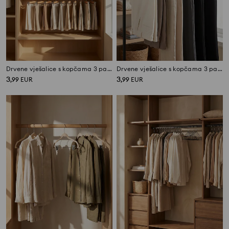
Drvene vješalice s kopčama 3 pack
Drvene vješalice s kopčama 3 pack
3
3
,
99
EUR
,
99
EUR