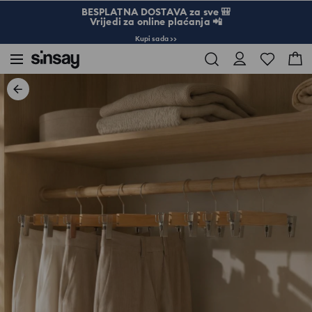
BESPLATNA DOSTAVA za sve 🎒
Vrijedi za online plaćanja 📲
Kupi sada >>