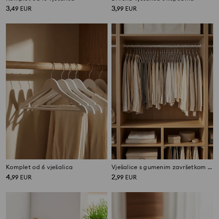
3
3
,
49
EUR
,
99
EUR
Komplet od 6 vješalica
Vješalice s gumenim završetkom 10 pack
4
2
,
99
EUR
,
99
EUR