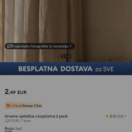
Pogledajte fotografije iz recenzija
1
/
6
2
,
49
EUR
+3 bod.
Sinsay Club
Drvene vješalice s kopčama 2 pack
5/5
(
158
)
1,25 EUR
/
1 kom
Boja
:
bež