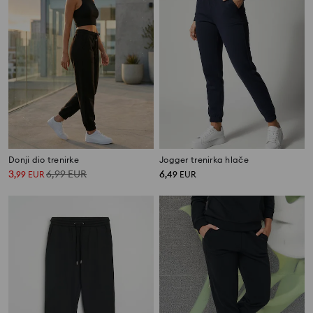
Donji dio trenirke
Jogger trenirka hlače
3
6,99
EUR
6
,
99
EUR
,
49
EUR