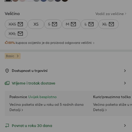
Veličina
Vodič za veličine
XXS
XS
S
M
L
XL
XXL
88
%
kupaca ocijenilo je da proizvod odgovara veličini
Basic
Dostupnost u trgovini
Vrijeme i trošak dostave
Poslovnice
Uvijek besplatno
Kurir/preuzimna točka
Većina paketa stiže u roku od 5 radnih dana
Većina paketa stiže u 
Detalji >
Detalji >
Povrat u roku 30 dana