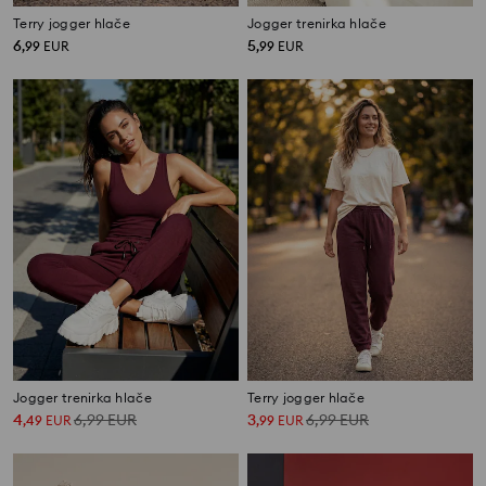
Terry jogger hlače
Jogger trenirka hlače
6
5
,
99
EUR
,
99
EUR
Jogger trenirka hlače
Terry jogger hlače
4
6,99
EUR
3
6,99
EUR
,
49
EUR
,
99
EUR