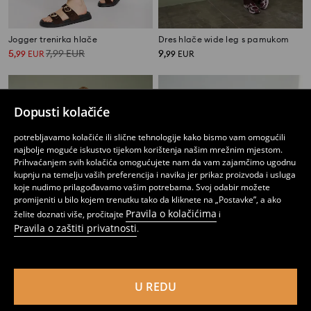
Jogger trenirka hlače
Dres hlače wide leg s pamukom
5
7,99
EUR
9
,
99
EUR
,
99
EUR
Dopusti kolačiće
potrebljavamo kolačiće ili slične tehnologije kako bismo vam omogućili
najbolje moguće iskustvo tijekom korištenja našim mrežnim mjestom.
Prihvaćanjem svih kolačića omogućujete nam da vam zajamčimo ugodnu
kupnju na temelju vaših preferencija i navika jer prikaz proizvoda i usluga
koje nudimo prilagođavamo vašim potrebama. Svoj odabir možete
promijeniti u bilo kojem trenutku tako da kliknete na „Postavke”, a ako
Pravila o kolačićima
želite doznati više, pročitajte
i
Pravila o zaštiti privatnosti
.
Jogger hlače od pamuka s printom
Sportske jogger hlače s printom MICHIGAN
U REDU
9
6
,
99
EUR
,
99
EUR