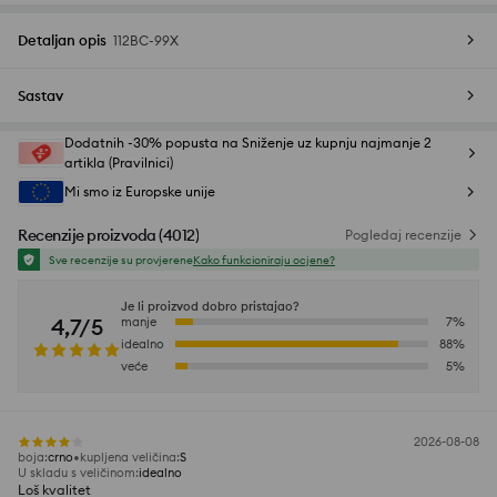
Detaljan opis
112BC-99X
Sastav
Dodatnih -30% popusta na Sniženje uz kupnju najmanje 2
artikla (Pravilnici)
Mi smo iz Europske unije
Recenzije proizvoda
(
4012
)
Pogledaj recenzije
Sve recenzije su provjerene
Kako funkcioniraju ocjene?
Je li proizvod dobro pristajao?
4,7/5
manje
7
%
idealno
88
%
veće
5
%
2026-08-08
boja
:
crno
kupljena veličina
:
S
U skladu s veličinom
:
idealno
Loš kvalitet