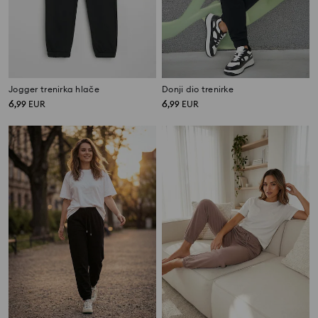
Jogger trenirka hlače
Donji dio trenirke
6
6
,
99
EUR
,
99
EUR