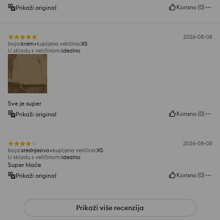
Korisno
(
0
)
Prikaži original
2026-08-08
boja
:
krem
kupljena veličina
:
XS
U skladu s veličinom
:
idealno
Sve je super
Korisno
(
0
)
Prikaži original
2026-08-08
boja
:
srednjesivo
kupljena veličina
:
XS
U skladu s veličinom
:
idealno
Super hlače
Korisno
(
0
)
Prikaži original
Prikaži više recenzija