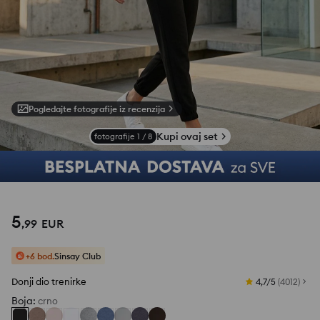
Pogledajte fotografije iz recenzija
Kupi ovaj set
fotografije
1
/
8
5
,
99
EUR
+6 bod.
Sinsay Club
Donji dio trenirke
4,7/5
(
4012
)
Boja
:
crno