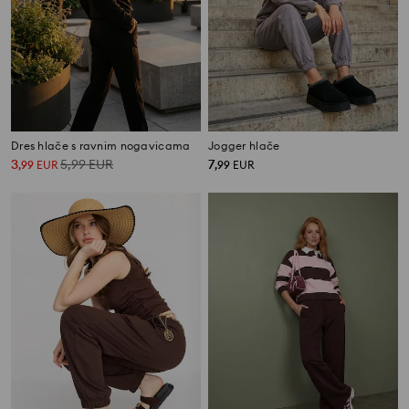
Dres hlače s ravnim nogavicama
Jogger hlače
3
5,99
EUR
7
,
99
EUR
,
99
EUR