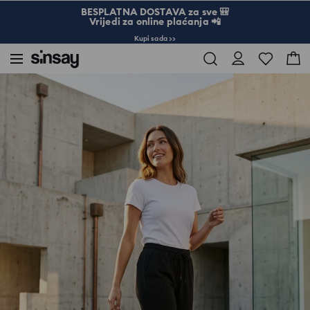
BESPLATNA DOSTAVA za sve 🎒
Vrijedi za online plaćanja 📲
Kupi sada >>
Sinsay
Žena
Donji dio trenirke