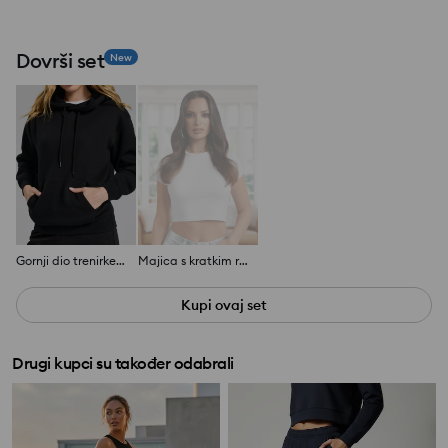
Dovrši set
New
Gornji dio trenirke s kapuljačom
Majica s kratkim rukavima
Kupi ovaj set
Drugi kupci su također odabrali