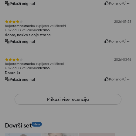
Korisno
(
0
)
Prikaži original
2026-01-23
boja
:
tamnosmeđe
kupljena veličina
:
M
U skladu s veličinom
:
idealno
dobro, nosivo s obje strane
Korisno
(
0
)
Prikaži original
2026-03-16
boja
:
tamnosmeđe
kupljena veličina
:
L
U skladu s veličinom
:
idealno
Dobre 👍️
Korisno
(
0
)
Prikaži original
Prikaži više recenzija
Dovrši set
New