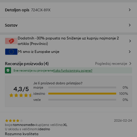
Detaljan opis
724CX-89X
Sastav
Dodatnih -30% popusta na Sniženje uz kupnju najmanje 2
artikla (Pravilnici)
Mi smo iz Europske unije
Recenzije proizvoda
(
4
)
Pogledaj recenzije
Sve recenzije su provjerene
Kako funkcioniraju ocjene?
Je li proizvod dobro pristajao?
4,3/5
manje
0
%
idealno
100
%
veće
0
%
2026-02-24
boja
:
tamnosmeđe
kupljena veličina
:
XL
U skladu s veličinom
:
idealno
Razumna kvaliteta