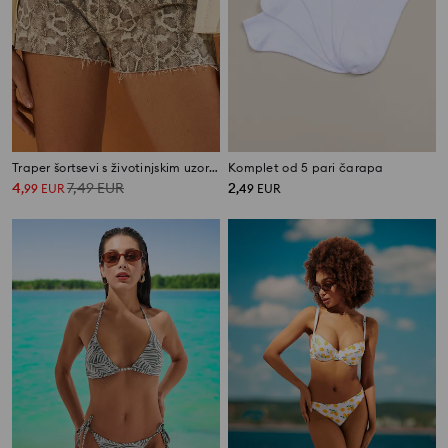
Traper šortsevi s životinjskim uzorkom
Komplet od 5 pari čarapa
4
7,49
EUR
2
,
99
EUR
,
49
EUR