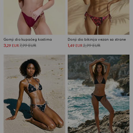
Gornji dio kupaćeg kostima
Donji dio bikinija vezan sa strane
3
7,99
EUR
1
2,99
EUR
,
29
EUR
,
49
EUR