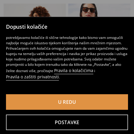
Dopusti kolačiće
potrebljavamo kolačiće ili slične tehnologije kako bismo vam omogućili
najbolje moguće iskustvo tijekom korištenja našim mrežnim mjestom.
Prihvaćanjem svih kolačića omogućujete nam da vam zajamčimo ugodnu
kupnju na temelju vaših preferencija i navika jer prikaz proizvoda i usluga
koje nudimo prilagođavamo vašim potrebama. Svoj odabir možete
promijeniti u bilo kojem trenutku tako da kliknete na „Postavke”, a ako
Pravila o kolačićima
želite doznati više, pročitajte
i
Pravila o zaštiti privatnosti
.
Donji dio kupaćeg kostima
Donji dio kupaćeg kostima
1
5,99
EUR
2
4,49
EUR
,
99
EUR
,
49
EUR
U REDU
POSTAVKE