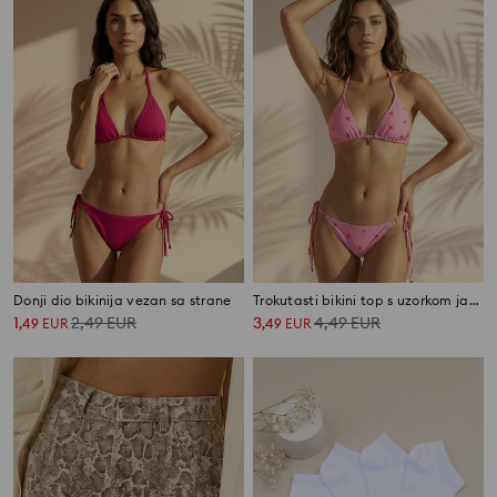
Donji dio bikinija vezan sa strane
Trokutasti bikini top s uzorkom jastoga
1
2,49
EUR
3
4,49
EUR
,
49
EUR
,
49
EUR