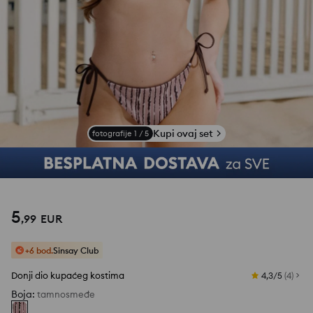
Kupi ovaj set
fotografije
1
/
5
5
,
99
EUR
+6 bod.
Sinsay Club
Donji dio kupaćeg kostima
4,3/5
(
4
)
Boja
:
tamnosmeđe