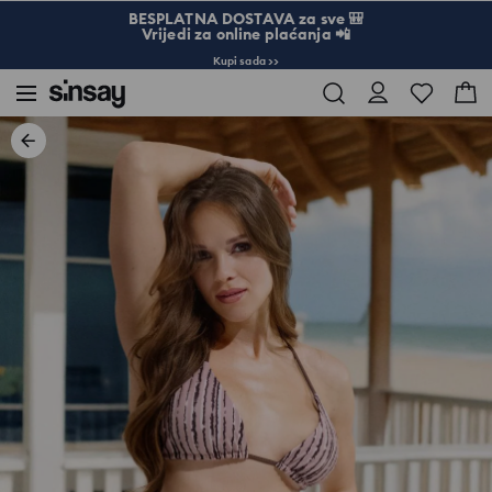
BESPLATNA DOSTAVA za sve 🎒
Vrijedi za online plaćanja 📲
Kupi sada >>