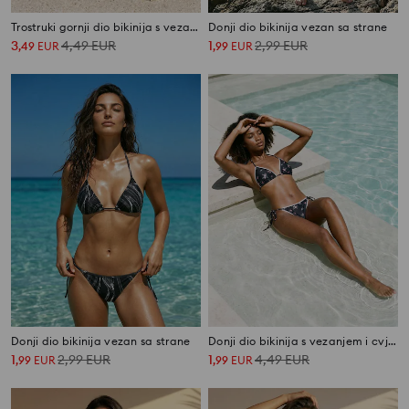
Trostruki gornji dio bikinija s vezanjem oko vrata s cvjetnim motivom
Donji dio bikinija vezan sa strane
3
4,49
EUR
1
2,99
EUR
,
49
EUR
,
99
EUR
Donji dio bikinija vezan sa strane
Donji dio bikinija s vezanjem i cvjetnim motivom
1
2,99
EUR
1
4,49
EUR
,
99
EUR
,
99
EUR