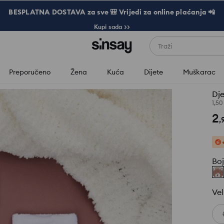
BESPLATNA DOSTAVA za sve 🎒 Vrijedi za online plaćanja 📲
Kupi sada >>
Traži
Preporučeno
Žena
Kuća
Dijete
Muškarac
Dje
1,50
2
,
Bo
Vel