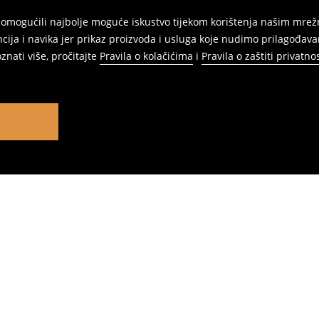
am omogućili najbolje moguće iskustvo tijekom korištenja našim m
ja i navika jer prikaz proizvoda i usluga koje nudimo prilagođav
znati više, pročitajte
Pravila o kolačićima
i
Pravila o zaštiti privatnos