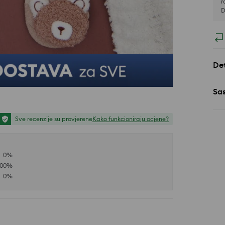
r
D
Det
Sa
Sve recenzije su provjerene
Kako funkcioniraju ocjene?
0
%
100
%
0
%