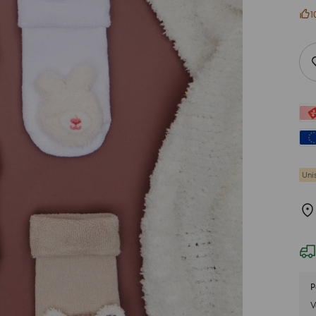
1
P
V