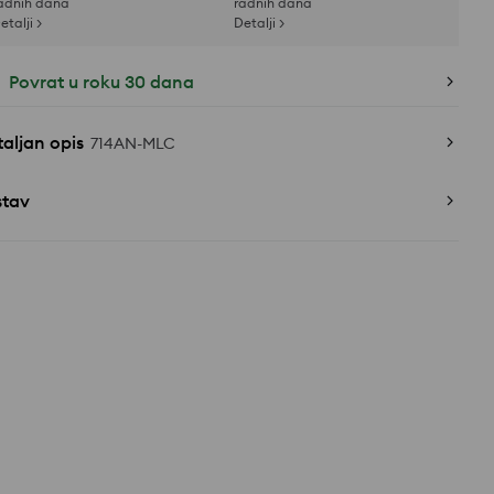
adnih dana
radnih dana
etalji >
Detalji >
Povrat u roku 30 dana
aljan opis
714AN-MLC
stav