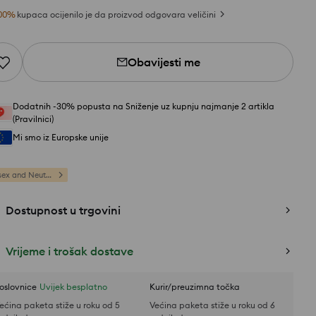
00
%
kupaca ocijenilo je da proizvod odgovara veličini
Obavijesti me
Dodatnih -30% popusta na Sniženje uz kupnju najmanje 2 artikla
(Pravilnici)
Mi smo iz Europske unije
Unisex and Neutral
Dostupnost u trgovini
Vrijeme i trošak dostave
oslovnice
Uvijek besplatno
Kurir/preuzimna točka
ećina paketa stiže u roku od 5
Većina paketa stiže u roku od 6