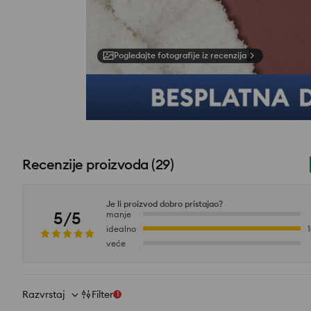
Pogledajte fotografije iz recenzija
Recenzije proizvoda
(
29
)
Je li proizvod dobro pristajao?
5/5
manje
idealno
veće
Razvrstaj
Filter
1