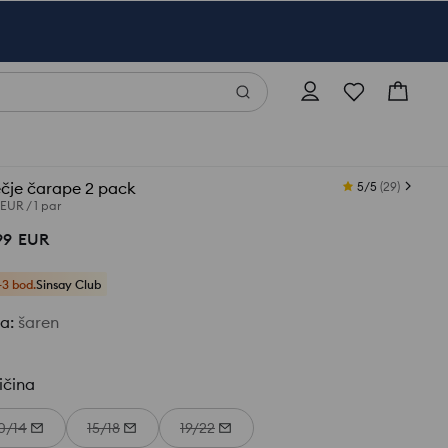
čje čarape 2 pack
5/5
(
29
)
 EUR
/
1 par
99
EUR
+3 bod.
Sinsay Club
ja
:
šaren
ičina
0/14
15/18
19/22