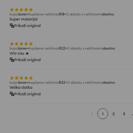
boja
:
šaren
kupljena veličina
:
R18
U skladu s veličinom
:
idealno
Super materijal
Prikaži original
boja
:
šaren
kupljena veličina
:
R22
U skladu s veličinom
:
idealno
Vrlo vau 🔥
Prikaži original
boja
:
šaren
kupljena veličina
:
R22
U skladu s veličinom
:
idealno
Velika slatka
Prikaži original
1
2
3
.