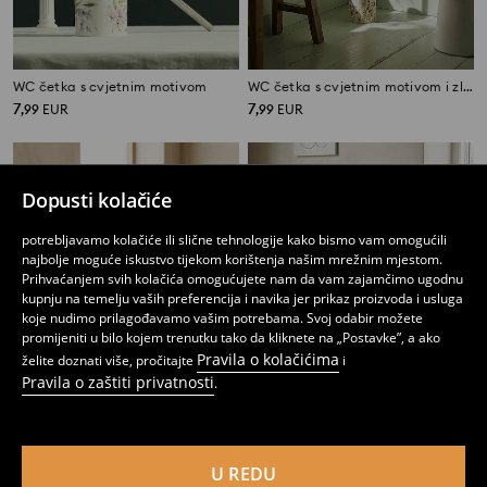
WC četka s cvjetnim motivom
WC četka s cvjetnim motivom i zlatnom ručkom
7
7
,
99
EUR
,
99
EUR
Dopusti kolačiće
potrebljavamo kolačiće ili slične tehnologije kako bismo vam omogućili
najbolje moguće iskustvo tijekom korištenja našim mrežnim mjestom.
Prihvaćanjem svih kolačića omogućujete nam da vam zajamčimo ugodnu
kupnju na temelju vaših preferencija i navika jer prikaz proizvoda i usluga
koje nudimo prilagođavamo vašim potrebama. Svoj odabir možete
promijeniti u bilo kojem trenutku tako da kliknete na „Postavke”, a ako
Pravila o kolačićima
želite doznati više, pročitajte
i
Pravila o zaštiti privatnosti
.
Rebrasta WC četka
Četka za WC
U REDU
7
4
,
99
EUR
,
99
EUR