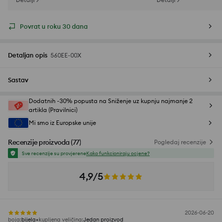
Povrat u roku 30 dana
Detaljan opis
560EE-00X
Sastav
Dodatnih -30% popusta na Sniženje uz kupnju najmanje 2
artikla (Pravilnici)
Mi smo iz Europske unije
Recenzije proizvoda
(
77
)
Pogledaj recenzije
Sve recenzije su provjerene
Kako funkcioniraju ocjene?
4,9/5
2026-06-20
boja
:
bijela
kupljena veličina
:
Jedan proizvod