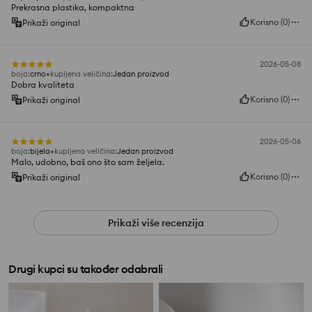
Prekrasna plastika, kompaktna
Korisno
(
0
)
Prikaži original
2026-05-08
boja
:
crno
kupljena veličina
:
Jedan proizvod
Dobra kvaliteta
Korisno
(
0
)
Prikaži original
2026-05-06
boja
:
bijela
kupljena veličina
:
Jedan proizvod
Malo, udobno, baš ono što sam željela.
Korisno
(
0
)
Prikaži original
Prikaži više recenzija
Drugi kupci su također odabrali