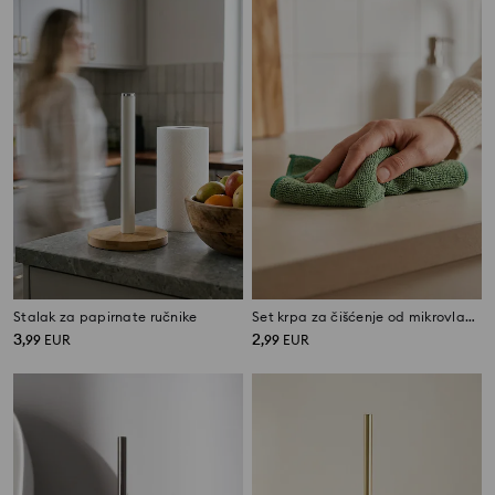
Stalak za papirnate ručnike
Set krpa za čišćenje od mikrovlakana 5 pack
3
2
,
99
EUR
,
99
EUR