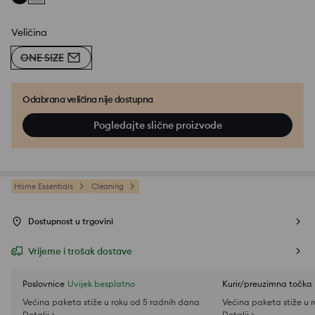
Veličina
ONE SIZE
Odabrana veličina nije dostupna
Pogledajte slične proizvode
Home Essentials
Cleaning
Dostupnost u trgovini
Vrijeme i trošak dostave
Poslovnice
Uvijek besplatno
Kurir/preuzimna točka
Većina paketa stiže u roku od 5 radnih dana
Većina paketa stiže u 
Detalji >
Detalji >