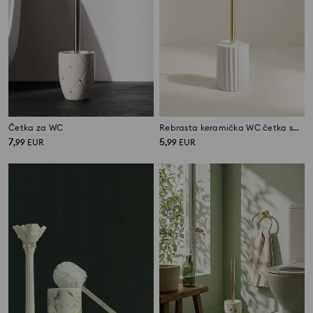
Četka za WC
Rebrasta keramička WC četka sa zlatnom ručkom
7
5
,
99
EUR
,
99
EUR