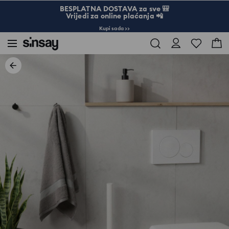
BESPLATNA DOSTAVA za sve 🎒
Vrijedi za online plaćanja 📲
Kupi sada >>