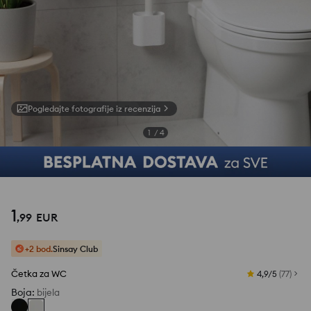
Pogledajte fotografije iz recenzija
1
/
4
1
,
99
EUR
+2 bod.
Sinsay Club
Četka za WC
4,9/5
(
77
)
Boja
:
bijela