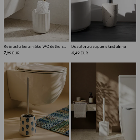
Rebrasta keramička WC četka sa zlatnom ručkom
Dozator za sapun s kristalima
7
4
,
99
EUR
,
49
EUR