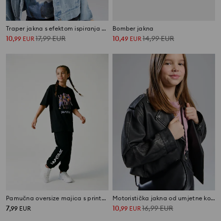
Traper jakna s efektom ispiranja Lilo & Stitch
Bomber jakna
10
17,99
EUR
10
14,99
EUR
,
99
EUR
,
49
EUR
Pamučna oversize majica s printom K-Pop Demon Hunters
Motoristička jakna od umjetne kože
7
10
16,99
EUR
,
99
EUR
,
99
EUR