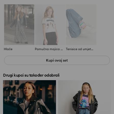
Hlače
Pamučna majica s printom Spice Girls
Tenisice od umjetnog antilopa
Kupi ovaj set
Drugi kupci su također odabrali