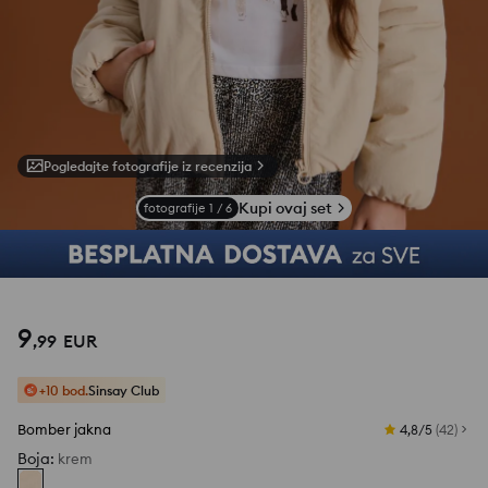
Pogledajte fotografije iz recenzija
Kupi ovaj set
fotografije
1
/
6
9
,
99
EUR
+10 bod.
Sinsay Club
Bomber jakna
4,8/5
(
42
)
Boja
:
krem