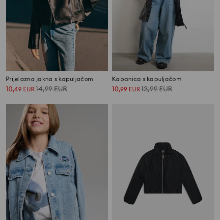
Prijelazna jakna s kapuljačom
Kabanica s kapuljačom
10
14,99
EUR
10
13,99
EUR
,
49
EUR
,
99
EUR