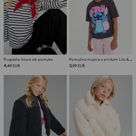
Prugasta bluza od pamuka
Pamučna majica s printom Lilo & Stitch
4
3
,
49
EUR
,
99
EUR