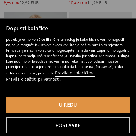
9
19,99
EUR
10
14,99
EUR
,
99
EUR
,
49
EUR
Dopusti kolačiće
potrebljavamo kolačiće ili slične tehnologije kako bismo vam omogućili
najbolje moguće iskustvo tijekom korištenja našim mrežnim mjestom.
Prihvaćanjem svih kolačića omogućujete nam da vam zajamčimo ugodnu
kupnju na temelju vaših preferencija i navika jer prikaz proizvoda i usluga
koje nudimo prilagođavamo vašim potrebama. Svoj odabir možete
promijeniti u bilo kojem trenutku tako da kliknete na „Postavke”, a ako
Pravila o kolačićima
želite doznati više, pročitajte
i
Pravila o zaštiti privatnosti
.
Kratka prošivena jakna s kragnom
Pamučna majica s printom K-Pop Demon Hunters
U REDU
19
7
,
99
EUR
,
99
EUR
POSTAVKE