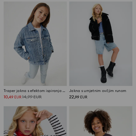
Traper jakna s efektom ispiranja Hello Kitty
Jakna s umjetnim ovčjim runom
10
14,99
EUR
22
,
49
EUR
,
99
EUR