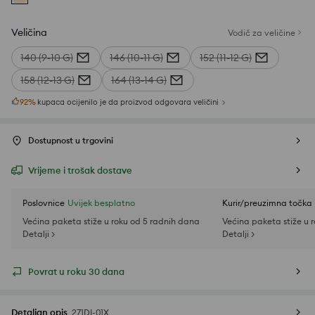
Veličina
Vodič za veličine
140 (9-10 G)
146 (10-11 G)
152 (11-12 G)
158 (12-13 G)
164 (13-14 G)
92
%
kupaca ocijenilo je da proizvod odgovara veličini
Dostupnost u trgovini
Vrijeme i trošak dostave
Poslovnice
Uvijek besplatno
Kurir/preuzimna točka
Većina paketa stiže u roku od 5 radnih dana
Većina paketa stiže u 
Detalji >
Detalji >
Povrat u roku 30 dana
Detaljan opis
271DI-01X