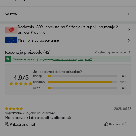
Sastav
Dodatnih -30% popusta na Sniženje uz kupnju najmanje 2
artikla (Pravilnici)
Mi smo iz Europske unije
Recenzije proizvoda
(
42
)
Pogledaj recenzije
Sve recenzije su provjerene
Kako funkcioniraju ocjene?
Je li proizvod dobro pristajao?
4,8/5
manje
4
%
idealno
92
%
veće
4
%
2025-06-13
boja
:
krem
kupljena veličina
:
146
Malo prevelik i daleko, ali kvalitetan👍️
Korisno
(
0
)
Prikaži original