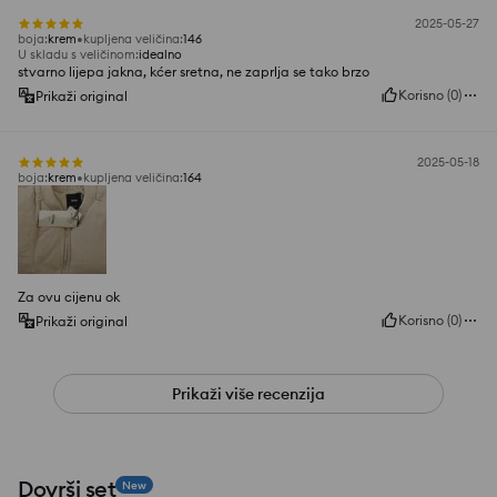
2025-05-27
boja
:
krem
kupljena veličina
:
146
U skladu s veličinom
:
idealno
stvarno lijepa jakna, kćer sretna, ne zaprlja se tako brzo
Korisno
(
0
)
Prikaži original
2025-05-18
boja
:
krem
kupljena veličina
:
164
Za ovu cijenu ok
Korisno
(
0
)
Prikaži original
Prikaži više recenzija
Dovrši set
New