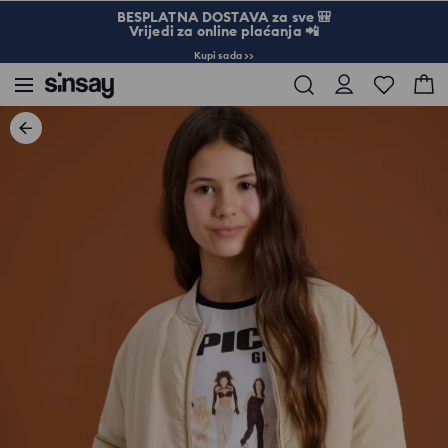
BESPLATNA DOSTAVA za sve 🎒
Vrijedi za online plaćanja 📲
Kupi sada >>