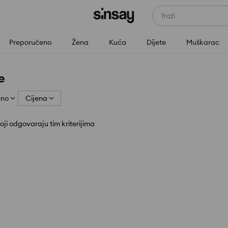
Traži
Preporučeno
Žena
Kuća
Dijete
Muškarac
e
eno
Cijena
i odgovaraju tim kriterijima