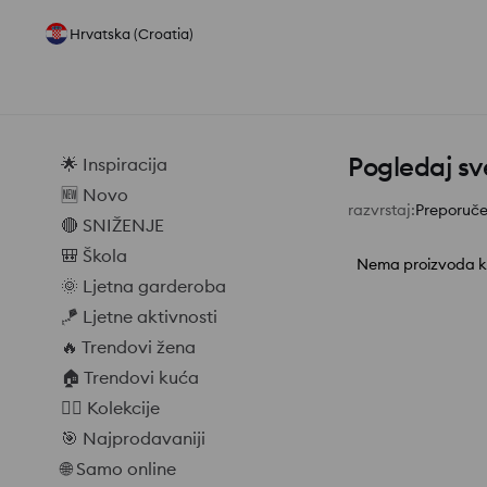
Hrvatska (Croatia)
Pogledaj sv
🌟 Inspiracija
🆕 Novo
razvrstaj
:
Preporuč
🔴 SNIŽENJE
🎒 Škola
Nema proizvoda koj
🌞 Ljetna garderoba
🪁 Ljetne aktivnosti
🔥 Trendovi žena
🏠 Trendovi kuća
❤️‍🔥 Kolekcije
🎯 Najprodavaniji
🌐 Samo online