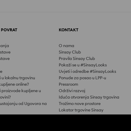
I POVRAT
KONTAKT
ćanja
O nama
ostave
Sinsay Club
stave
Pravila Sinsay Club
Pokaži se u #SinsayLooks
je
Uvjeti i odredbe #SinsayLooks
i u lokalnu trgovinu
Ponude za posao u LPP-u
kupljene online?
Pressroom
i proizvode kupljene u
Održivi razvoj
govini?
Iduća otvorenja Sinsay trgovina
dustajanju od Ugovora na
Tražimo nove prostore
Lokator trgovine Sinsay
kupnji
Radno vrijeme Sinsay trgovina -
d ugovorayou
nedjelje