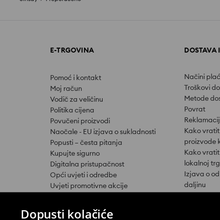
E-TRGOVINA
DOSTAVA 
Načini pla
Pomoć i kontakt
Troškovi d
Moj račun
Metode do
Vodič za veličinu
Povrat
Politika cijena
Reklamaci
Povučeni proizvodi
Kako vratit
Naočale - EU izjava o sukladnosti
proizvode 
Popusti – česta pitanja
Kako vratit
Kupujte sigurno
lokalnoj tr
Digitalna pristupačnost
Izjava o o
Opći uvjeti i odredbe
daljinu
Uvjeti promotivne akcije
Potvrda o 
Uvjeti promocije „POVRAT NOVCA“
Odustati o
Akcija „–3 EUR popusta na kupovinu
Dopusti kolačiće
od 25 EUR u fizičkim trgovinama, na