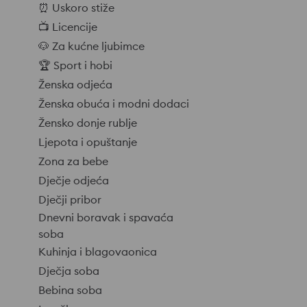
⏰ Uskoro stiže
📺 Licencije
🐶 Za kućne ljubimce
🏆 Sport i hobi
Ženska odjeća
Ženska obuća i modni dodaci
Žensko donje rublje
Ljepota i opuštanje
Zona za bebe
Dječje odjeća
Dječji pribor
Dnevni boravak i spavaća
soba
Kuhinja i blagovaonica
Dječja soba
Bebina soba