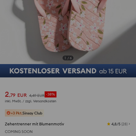
1
/
6
2
,
79
EUR
-38%
4
,
49
EUR
inkl. MwSt. / zzgl.
Versandkosten
+3 Pkt.
Sinsay Club
Zehentrenner mit Blumenmotiv
4,8/5
(
28
)
COMING SOON