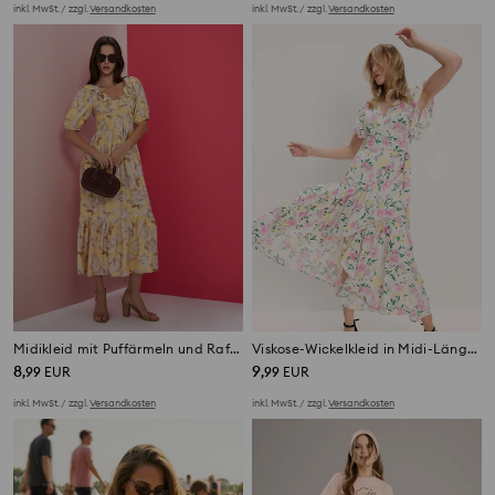
inkl. MwSt. / zzgl.
Versandkosten
inkl. MwSt. / zzgl.
Versandkosten
Midikleid mit Puffärmeln und Raffung
Viskose-Wickelkleid in Midi-Länge mit Blumenmuster
8
9
,
99
EUR
,
99
EUR
inkl. MwSt. / zzgl.
Versandkosten
inkl. MwSt. / zzgl.
Versandkosten