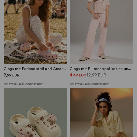
Clogs mit Perlendetail und Ansteckern mit Meeresmotiv
Clogs mit Blumenapplikation und Schnalle
9
4
12,99
EUR
,
99
EUR
,
49
EUR
inkl. MwSt. / zzgl.
Versandkosten
inkl. MwSt. / zzgl.
Versandkosten