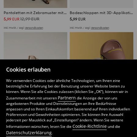
Pantoletten mit Zebramuster mit Lederinnensohle
Badeschlappen mit 3D-Applikationen Stitch
5
12,99
EUR
5
,
99
EUR
,
99
EUR
inkl. MwSt. / zzgl.
Versandkosten
inkl. MwSt. / zzgl.
Versandkosten
Cookies erlauben
Wir verwenden Cookies oder ähnliche Technologien, um Ihnen eine
bestmögliche Erfahrung bei der Benutzung unserer Website bieten zu
können. Wenn Sie alle Cookies zulassen (klicken Sie „OK“), können wir in
Partnern
Zusammenarbeit mit unseren
die Anzeige der von uns
angebotenen Produkte und Dienstleistungen an Ihre Bedürfnisse
anpassen und so Ihren Einkaufskomfort basierend auf Ihren individuellen
Präferenzen und Gewohnheiten optimieren. Sie können Ihre Auswahl
jederzeit per Mausklick auf „Einstellungen“ ändern. Wenn Sie weitere
Sandalen mit Knöchelriemen und Schleife
Schaumsandalen PomPomPurin
Cookie-Richtlinie
Informationen wünschen, lesen Sie die
und die
12
5
,
99
EUR
,
99
EUR
Datenschutzerklärung
.
inkl. MwSt. / zzgl.
Versandkosten
inkl. MwSt. / zzgl.
Versandkosten