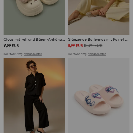
Clogs mit Fell und Bären-Anhängern
Glänzende Ballerinas mit Pailletten
9
8
12,99
EUR
,
99
EUR
,
99
EUR
inkl. MwSt. / zzgl.
Versandkosten
inkl. MwSt. / zzgl.
Versandkosten