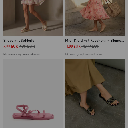
Slides mit Schleife
Midi-Kleid mit Rüschen im Blumenmuster
7
9,99
EUR
11
14,99
EUR
,
99
EUR
,
99
EUR
inkl. MwSt. / zzgl.
Versandkosten
inkl. MwSt. / zzgl.
Versandkosten