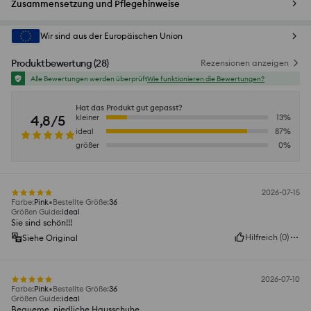
Zusammensetzung und Pflegehinweise
Wir sind aus der Europäischen Union
Produktbewertung
(
28
)
Rezensionen anzeigen
Alle Bewertungen werden überprüft
Wie funktionieren die Bewertungen?
Hat das Produkt gut gepasst?
4,8/5
kleiner
13
%
ideal
87
%
größer
0
%
2026-07-15
Farbe
:
Pink
Bestellte Größe
:
36
Größen Guide
:
ideal
Sie sind schön!!!
Hilfreich
(
0
)
Siehe Original
2026-07-10
Farbe
:
Pink
Bestellte Größe
:
36
Größen Guide
:
ideal
Bequeme, niedliche Hausschuhe