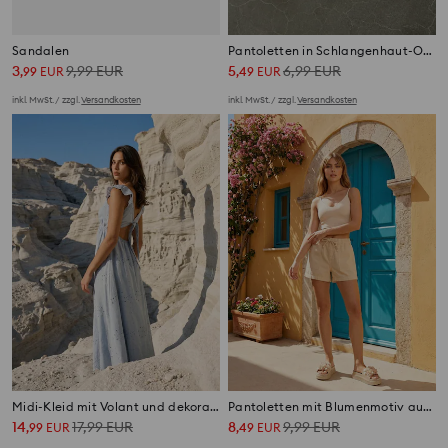
Sandalen
Pantoletten in Schlangenhaut-Optik mit Lederdecksohle
3
9,99
EUR
5
6,99
EUR
,
99
EUR
,
49
EUR
inkl. MwSt. / zzgl.
Versandkosten
inkl. MwSt. / zzgl.
Versandkosten
Midi-Kleid mit Volant und dekorativer Bindung am Rücken
Pantoletten mit Blumenmotiv auf Plateausohle
14
17,99
EUR
8
9,99
EUR
,
99
EUR
,
49
EUR