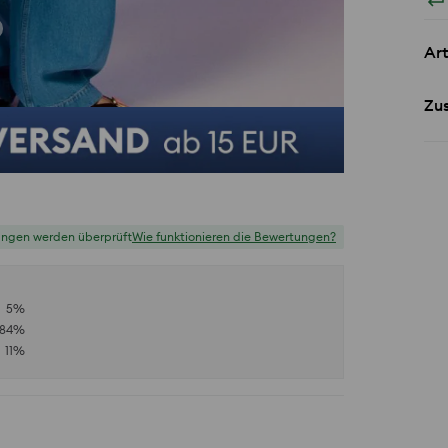
Art
Zu
ungen werden überprüft
Wie funktionieren die Bewertungen?
5
%
84
%
11
%