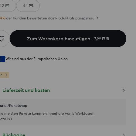
42
44
4
%
der Kunden bewerteten das Produkt als passgenau
Zum Warenkorb hinzufügen
7,99 EUR
Wir sind aus der Europäischen Union
ic
Lieferzeit und kosten
urier/Paketshop
ie meisten Pakete kommen innerhalb von 5 Werktagen
etails >
Rückgabe