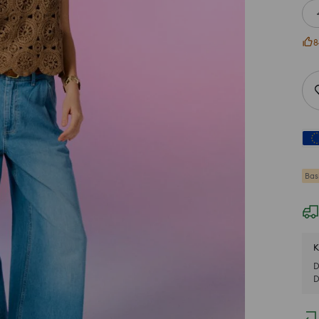
8
Bas
K
D
D