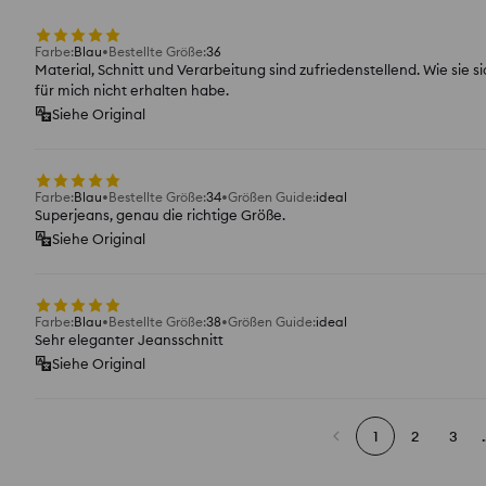
Farbe
:
Blau
Bestellte Größe
:
36
Material, Schnitt und Verarbeitung sind zufriedenstellend. Wie sie si
für mich nicht erhalten habe.
Siehe Original
Farbe
:
Blau
Bestellte Größe
:
34
Größen Guide
:
ideal
Superjeans, genau die richtige Größe.
Siehe Original
Farbe
:
Blau
Bestellte Größe
:
38
Größen Guide
:
ideal
Sehr eleganter Jeansschnitt
Siehe Original
1
2
3
.