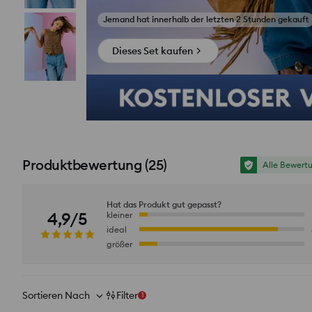
Jemand hat innerhalb der letzten 2 Stunden gekauft
Dieses Set kaufen
Produktbewertung
(
25
)
Alle Bewert
Hat das Produkt gut gepasst?
4,9/5
kleiner
ideal
größer
Sortieren Nach
Filter
1