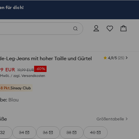
n für dich!
e-Leg-Jeans mit hoher Taille und Gürtel
4,9/5
(
25
)
99
EUR
-60%
19
,
99
EUR
. MwSt. / zzgl.
Versandkosten
+8 Pkt.
Sinsay Club
rbe
:
Blau
öße
Größentabelle
32
34
36
38
40