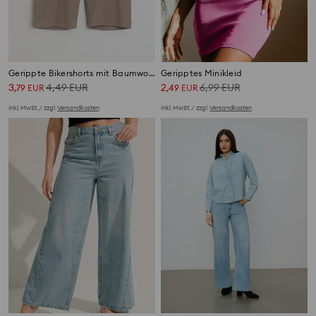
Gerippte Bikershorts mit Baumwolle
Geripptes Minikleid
3
4,49
EUR
2
6,99
EUR
,
79
EUR
,
49
EUR
inkl. MwSt. / zzgl.
Versandkosten
inkl. MwSt. / zzgl.
Versandkosten