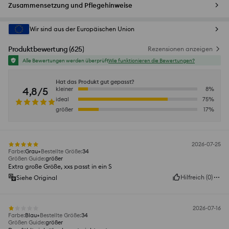
Zusammensetzung und Pflegehinweise
Wir sind aus der Europäischen Union
Produktbewertung
(
625
)
Rezensionen anzeigen
Alle Bewertungen werden überprüft
Wie funktionieren die Bewertungen?
Hat das Produkt gut gepasst?
4,8/5
kleiner
8
%
ideal
75
%
größer
17
%
2026-07-25
Farbe
:
Grau
Bestellte Größe
:
34
Größen Guide
:
größer
Extra große Größe, xxs passt in ein S
Hilfreich
(
0
)
Siehe Original
2026-07-16
Farbe
:
Blau
Bestellte Größe
:
34
Größen Guide
:
größer