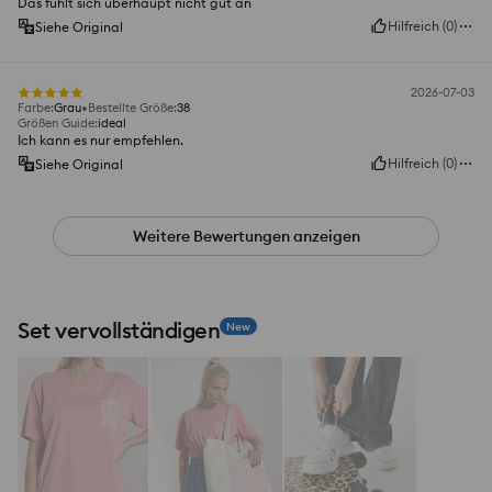
Das fühlt sich überhaupt nicht gut an
Hilfreich
(
0
)
Siehe Original
2026-07-03
Farbe
:
Grau
Bestellte Größe
:
38
Größen Guide
:
ideal
Ich kann es nur empfehlen.
Hilfreich
(
0
)
Siehe Original
Weitere Bewertungen anzeigen
Set vervollständigen
New