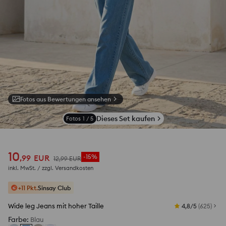
Fotos aus Bewertungen ansehen
Dieses Set kaufen
Fotos
1
/
5
10
,
99
EUR
-15%
12
,
99
EUR
inkl. MwSt. / zzgl.
Versandkosten
+11 Pkt.
Sinsay Club
Wide leg Jeans mit hoher Taille
4,8/5
(
625
)
Farbe
:
Blau