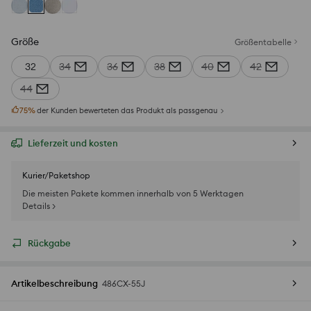
Größe
Größentabelle
32
34
36
38
40
42
44
75
%
der Kunden bewerteten das Produkt als passgenau
Lieferzeit und kosten
Kurier/Paketshop
Die meisten Pakete kommen innerhalb von 5 Werktagen
Details >
Rückgabe
Artikelbeschreibung
486CX-55J