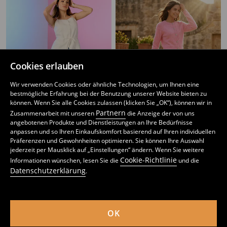
Cookies erlauben
Wir verwenden Cookies oder ähnliche Technologien, um Ihnen eine
bestmögliche Erfahrung bei der Benutzung unserer Website bieten zu
können. Wenn Sie alle Cookies zulassen (klicken Sie „OK“), können wir in
Partnern
Zusammenarbeit mit unseren
die Anzeige der von uns
angebotenen Produkte und Dienstleistungen an Ihre Bedürfnisse
anpassen und so Ihren Einkaufskomfort basierend auf Ihren individuellen
Präferenzen und Gewohnheiten optimieren. Sie können Ihre Auswahl
High-Waist-Jeans im Wide-Leg-Fit
Jeans mit weitem Bein
jederzeit per Mausklick auf „Einstellungen“ ändern. Wenn Sie weitere
6
17,99
EUR
9
14,99
EUR
,
49
EUR
,
49
EUR
Cookie-Richtlinie
Informationen wünschen, lesen Sie die
und die
inkl. MwSt. / zzgl.
Versandkosten
inkl. MwSt. / zzgl.
Versandkosten
Datenschutzerklärung
.
OK