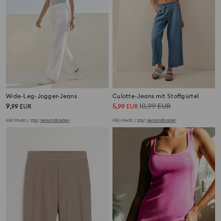
Wide-Leg-Jogger-Jeans
Culotte-Jeans mit Stoffgürtel
9
5
10,99
EUR
,
99
EUR
,
99
EUR
inkl. MwSt. / zzgl.
Versandkosten
inkl. MwSt. / zzgl.
Versandkosten