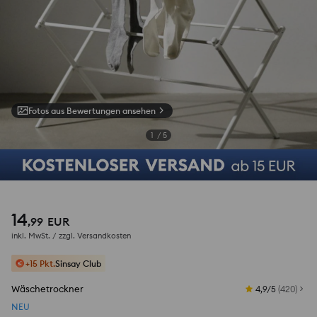
Fotos aus Bewertungen ansehen
1
/
5
14
,
99
EUR
inkl. MwSt. / zzgl.
Versandkosten
+15 Pkt.
Sinsay Club
Wäschetrockner
4,9/5
(
420
)
NEU