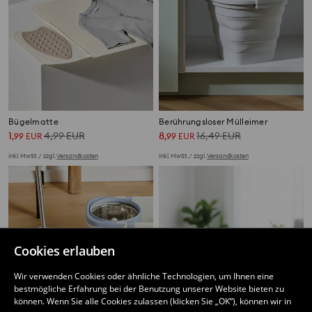
Bügelmatte
Berührungsloser Mülleimer
1
4,99
EUR
8
16,49
EUR
,
99
EUR
,
99
EUR
inkl. MwSt. / zzgl.
Versandkosten
inkl. MwSt. / zzgl.
Versandkosten
Cookies erlauben
Wir verwenden Cookies oder ähnliche Technologien, um Ihnen eine
bestmögliche Erfahrung bei der Benutzung unserer Website bieten zu
können. Wenn Sie alle Cookies zulassen (klicken Sie „OK“), können wir in