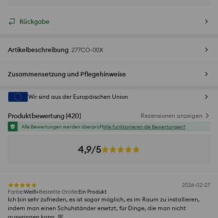
Rückgabe
Artikelbeschreibung
277CO-00X
Zusammensetzung und Pflegehinweise
Wir sind aus der Europäischen Union
Produktbewertung
(
420
)
Rezensionen anzeigen
Alle Bewertungen werden überprüft
Wie funktionieren die Bewertungen?
4,9/5
2026-02-27
Farbe
:
Weiß
Bestellte Größe
:
Ein Produkt
Ich bin sehr zufrieden, es ist sogar möglich, es im Raum zu installieren,
indem man einen Schuhständer ersetzt, für Dinge, die man nicht
auswringen kann. 💯