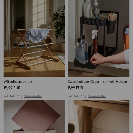
Wäschetrockner
Zweistufiger Organizer mit Haken
19
9
,
99
EUR
,
99
EUR
inkl. MwSt. / zzgl.
Versandkosten
inkl. MwSt. / zzgl.
Versandkosten