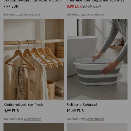
Set Aufbewahrungsboxen 6 pack
Freistehendes Regal mit Tabletts
7
8
27,99
EUR
,
99
EUR
,
99
EUR
inkl. MwSt. / zzgl.
Versandkosten
inkl. MwSt. / zzgl.
Versandkosten
Kleiderbügel, 6er-Pack
Faltbare Schüssel
4
14
,
99
EUR
,
49
EUR
inkl. MwSt. / zzgl.
Versandkosten
inkl. MwSt. / zzgl.
Versandkosten