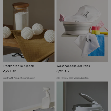
Trocknerbälle 4 pack
Wäschesäcke 3er Pack
2
3
,
99
EUR
,
99
EUR
inkl. MwSt. / zzgl.
Versandkosten
inkl. MwSt. / zzgl.
Versandkosten