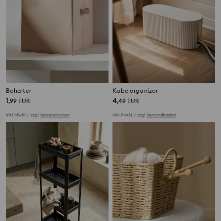
Behälter
Kabelorganizer
1
4
,
99
EUR
,
49
EUR
inkl. MwSt. / zzgl.
Versandkosten
inkl. MwSt. / zzgl.
Versandkosten