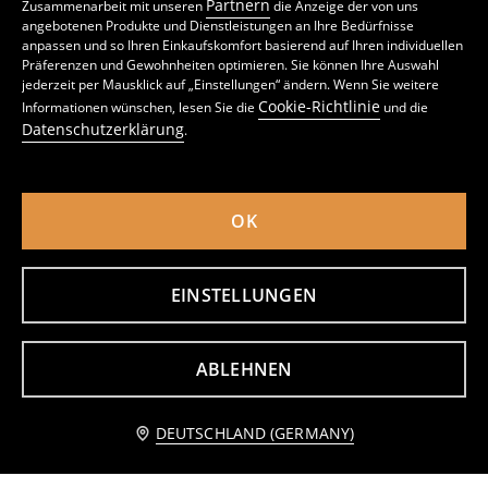
Partnern
Zusammenarbeit mit unseren
die Anzeige der von uns
angebotenen Produkte und Dienstleistungen an Ihre Bedürfnisse
anpassen und so Ihren Einkaufskomfort basierend auf Ihren individuellen
Präferenzen und Gewohnheiten optimieren. Sie können Ihre Auswahl
jederzeit per Mausklick auf „Einstellungen“ ändern. Wenn Sie weitere
Mop-Nachfüllpack 2 pack
Übertopf
Cookie-Richtlinie
Informationen wünschen, lesen Sie die
und die
2
3,39
EUR
3
4,49
EUR
,
49
EUR
,
79
EUR
Datenschutzerklärung
.
inkl. MwSt. / zzgl.
Versandkosten
inkl. MwSt. / zzgl.
Versandkosten
OK
EINSTELLUNGEN
ABLEHNEN
Benachrichtige mich
DEUTSCHLAND (GERMANY)
Reinigungsset
Bodenwischer