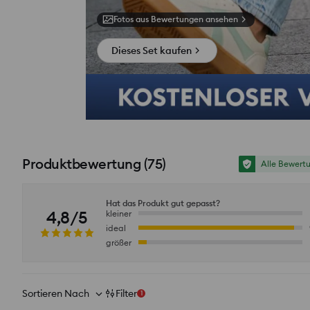
Fotos aus Bewertungen ansehen
Dieses Set kaufen
Produktbewertung
(
75
)
Alle Bewert
Hat das Produkt gut gepasst?
4,8/5
kleiner
ideal
größer
Sortieren Nach
Filter
1