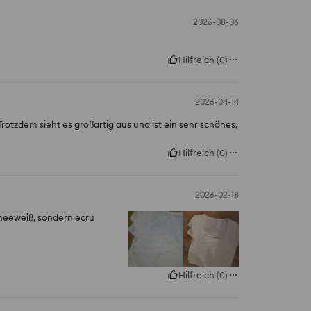
2026-08-06
Hilfreich
(
0
)
2026-04-14
Trotzdem sieht es großartig aus und ist ein sehr schönes,
Hilfreich
(
0
)
2026-02-18
chneeweiß, sondern ecru
Hilfreich
(
0
)