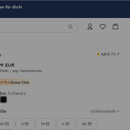
n für dich!
p
4,8/5
(
75
)
99
EUR
. MwSt. / zzgl.
Versandkosten
+4 Pkt.
Sinsay Club
rbe
:
Schwarz
öße
Größentabelle
XS
S
M
L
XL