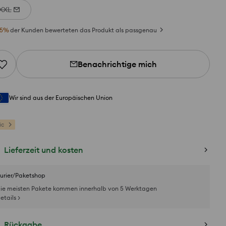
XXL
5
%
der Kunden bewerteten das Produkt als passgenau
Benachrichtige mich
Wir sind aus der Europäischen Union
ic
Lieferzeit und kosten
urier/Paketshop
ie meisten Pakete kommen innerhalb von 5 Werktagen
etails >
Rückgabe