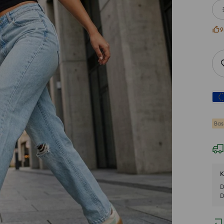
9
Bas
K
D
D