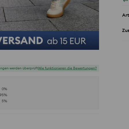
Art
Zu
ungen werden überprüft
Wie funktionieren die Bewertungen?
0
%
95
%
5
%