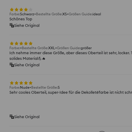
Farbe
:
Schwarz
Bestellte Größe
:
XS
Größen Guide
:
ideal
Schönes Top
Siehe Original
Farbe
:
Bestellte Größe
:
XXL
Größen Guide
:
größer
Ich nehme immer diese Größe, aber dieses Oberteil ist sehr, locker. 
solides Material💪🔥
Siehe Original
Farbe
:
Nude
Bestellte Größe
:
S
Sehr cooles Oberteil, super-Idee für die Dekolletéfarbe ist nicht s
Siehe Original