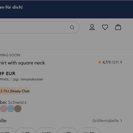
n für dich!
MING SOON
hirt with square neck
4,7/5
(
129
)
49
EUR
. MwSt. / zzgl.
Versandkosten
+5 Pkt.
Sinsay Club
rbe
:
Schwarz
öße
Größentabelle