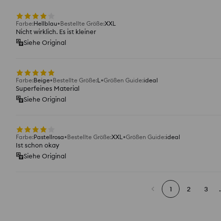
Farbe
:
Hellblau
Bestellte Größe
:
XXL
Nicht wirklich. Es ist kleiner
Siehe Original
Farbe
:
Beige
Bestellte Größe
:
L
Größen Guide
:
ideal
Superfeines Material
Siehe Original
Farbe
:
Pastellrosa
Bestellte Größe
:
XXL
Größen Guide
:
ideal
Ist schon okay
Siehe Original
1
2
3
.