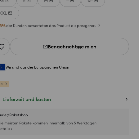
XS
S
M
L
XL
XXL
5
%
der Kunden bewerteten das Produkt als passgenau
Benachrichtige mich
Wir sind aus der Europäischen Union
ic
Lieferzeit und kosten
urier/Paketshop
ie meisten Pakete kommen innerhalb von 5 Werktagen
etails >