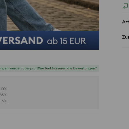
Art
Zu
ungen werden überprüft
Wie funktionieren die Bewertungen?
10
%
85
%
5
%