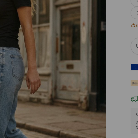
8
Bas
K
D
D