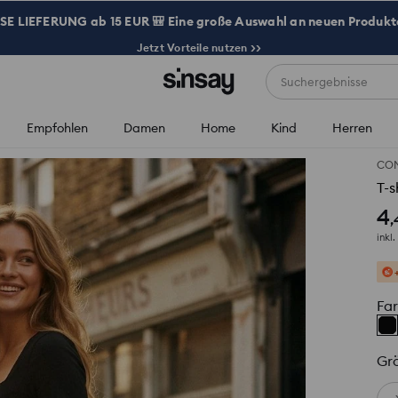
 LIEFERUNG ab 15 EUR 🎒 Eine große Auswahl an neuen Produkte
Jetzt Vorteile nutzen >>
Suchergebnisse
Empfohlen
Damen
Home
Kind
Herren
CO
T-s
4
,
inkl
Fa
Gr