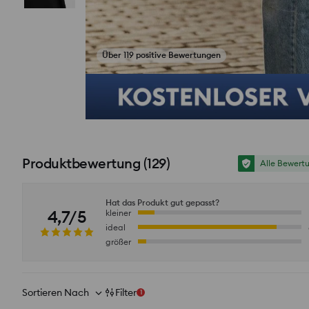
Fotos aus Bewertungen ansehen
Produktbewertung
(
129
)
Alle Bewert
Hat das Produkt gut gepasst?
4,7/5
kleiner
ideal
größer
Sortieren Nach
Filter
1