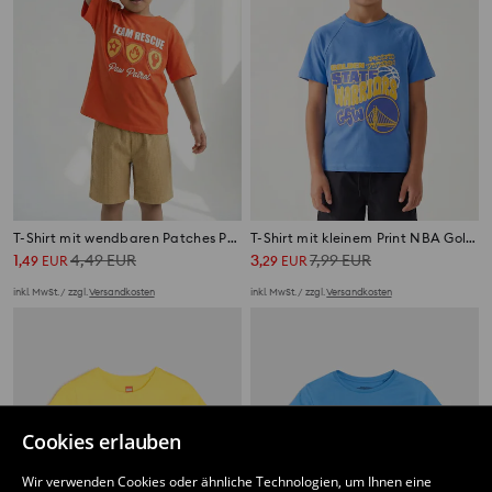
T-Shirt mit wendbaren Patches PAW Patrol
T-Shirt mit kleinem Print NBA Golden State Warriors
1
4,49
EUR
3
7,99
EUR
,
49
EUR
,
29
EUR
inkl. MwSt. / zzgl.
Versandkosten
inkl. MwSt. / zzgl.
Versandkosten
Cookies erlauben
Wir verwenden Cookies oder ähnliche Technologien, um Ihnen eine