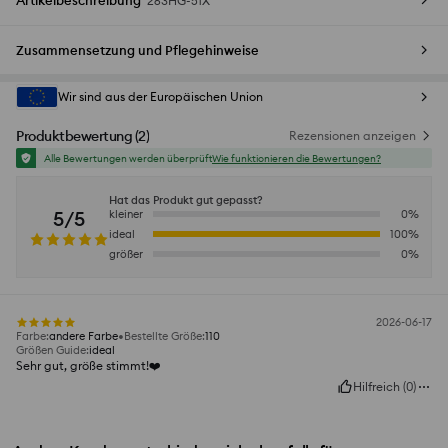
Artikelbeschreibung
263HG-51X
Zusammensetzung und Pflegehinweise
Wir sind aus der Europäischen Union
Produktbewertung
(
2
)
Rezensionen anzeigen
Alle Bewertungen werden überprüft
Wie funktionieren die Bewertungen?
Hat das Produkt gut gepasst?
5/5
kleiner
0
%
ideal
100
%
größer
0
%
2026-06-17
Farbe
:
andere Farbe
Bestellte Größe
:
110
Größen Guide
:
ideal
Sehr gut, größe stimmt!❤️
Hilfreich
(
0
)