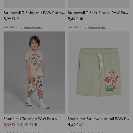
Baumwoll-T-Shirts mit PAW Patrol-Print 2 pack
Baumwoll T-Shirt 3 pack PAW Patrol
5
9
,
99
EUR
,
49
EUR
inkl. MwSt. / zzgl.
Versandkosten
inkl. MwSt. / zzgl.
Versandkosten
Shorts mit Taschen PAW Patrol
Shorts mit Baumwollanteil PAW Patrol
3
4,49
EUR
4
,
59
EUR
,
49
EUR