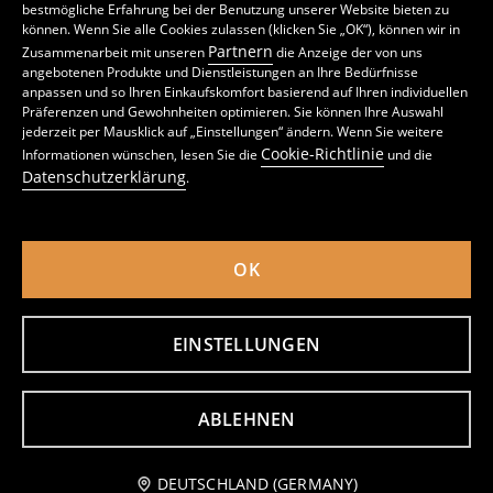
bestmögliche Erfahrung bei der Benutzung unserer Website bieten zu
können. Wenn Sie alle Cookies zulassen (klicken Sie „OK“), können wir in
Partnern
Zusammenarbeit mit unseren
die Anzeige der von uns
angebotenen Produkte und Dienstleistungen an Ihre Bedürfnisse
anpassen und so Ihren Einkaufskomfort basierend auf Ihren individuellen
Präferenzen und Gewohnheiten optimieren. Sie können Ihre Auswahl
jederzeit per Mausklick auf „Einstellungen“ ändern. Wenn Sie weitere
T-Shirt mit kleinem Print Lego Peely
T-Shirt mit kleinem Print Teenage Mutant Ninja Turtles
Cookie-Richtlinie
Informationen wünschen, lesen Sie die
und die
6
3
,
99
EUR
,
99
EUR
Datenschutzerklärung
.
inkl. MwSt. / zzgl.
Versandkosten
inkl. MwSt. / zzgl.
Versandkosten
OK
EINSTELLUNGEN
ABLEHNEN
Zum Warenkorb hinzufügen
DEUTSCHLAND (GERMANY)
4,49 EUR