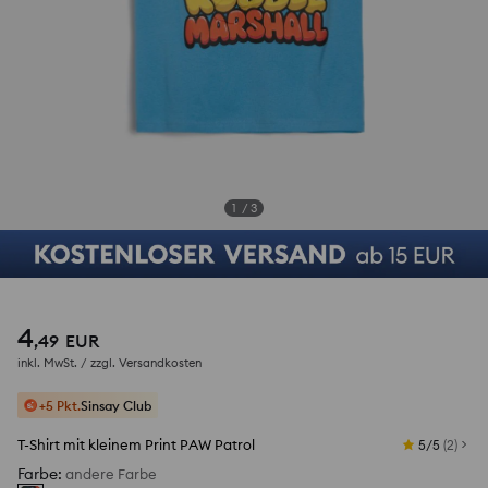
1
/
3
4
,
49
EUR
inkl. MwSt. / zzgl.
Versandkosten
+5 Pkt.
Sinsay Club
T-Shirt mit kleinem Print PAW Patrol
5/5
(
2
)
Farbe
:
andere Farbe