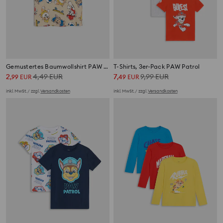
Gemustertes Baumwollshirt PAW Patrol
T-Shirts, 3er-Pack PAW Patrol
2
4,49
EUR
7
9,99
EUR
,
99
EUR
,
49
EUR
inkl. MwSt. / zzgl.
Versandkosten
inkl. MwSt. / zzgl.
Versandkosten