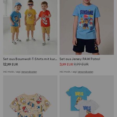
Set aus Baumwoll-T-Shirts mit kurzen Ärmeln PAW Patrol 3er-Pack
Set aus Jersey PAW Patrol
12
3
9,99
EUR
,
99
EUR
,
99
EUR
inkl. MwSt. / zzgl.
Versandkosten
inkl. MwSt. / zzgl.
Versandkosten