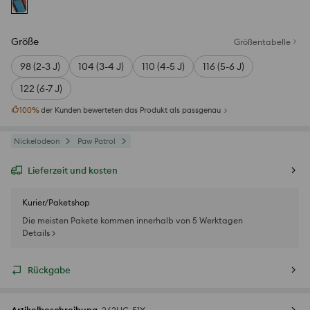
Größe
Größentabelle
98 (2-3 J)
104 (3-4 J)
110 (4-5 J)
116 (5-6 J)
122 (6-7 J)
100
%
der Kunden bewerteten das Produkt als passgenau
Nickelodeon
Paw Patrol
Lieferzeit und kosten
Kurier/Paketshop
Die meisten Pakete kommen innerhalb von 5 Werktagen
Details >
Rückgabe