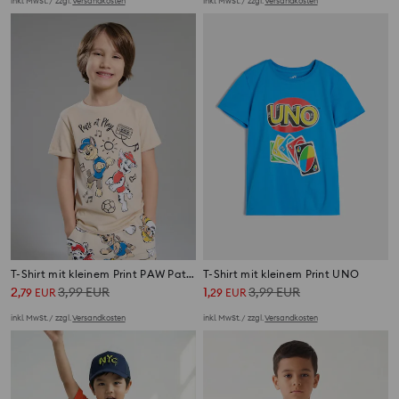
inkl. MwSt. / zzgl.
Versandkosten
inkl. MwSt. / zzgl.
Versandkosten
T-Shirt mit kleinem Print PAW Patrol
T-Shirt mit kleinem Print UNO
2
3,99
EUR
1
3,99
EUR
,
79
EUR
,
29
EUR
inkl. MwSt. / zzgl.
Versandkosten
inkl. MwSt. / zzgl.
Versandkosten