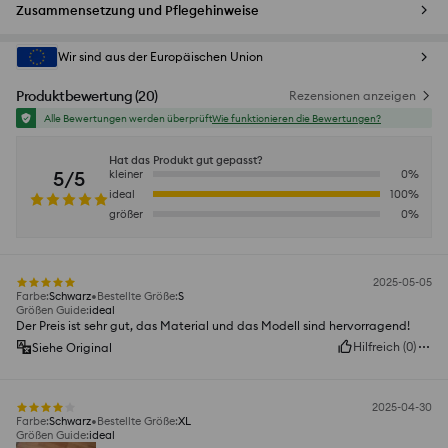
Zusammensetzung und Pflegehinweise
Wir sind aus der Europäischen Union
Produktbewertung
(
20
)
Rezensionen anzeigen
Alle Bewertungen werden überprüft
Wie funktionieren die Bewertungen?
Hat das Produkt gut gepasst?
5/5
kleiner
0
%
ideal
100
%
größer
0
%
2025-05-05
Farbe
:
Schwarz
Bestellte Größe
:
S
Größen Guide
:
ideal
Der Preis ist sehr gut, das Material und das Modell sind hervorragend!
Hilfreich
(
0
)
Siehe Original
2025-04-30
Farbe
:
Schwarz
Bestellte Größe
:
XL
Größen Guide
:
ideal