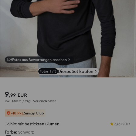
Fotos aus Bewertungen ansehen
Dieses Set kaufen
Fotos
1
/
3
9
,
99
EUR
inkl. MwSt. / zzgl.
Versandkosten
+10 Pkt.
Sinsay Club
T-Shirt mit bestickten Blumen
5/5
(
20
)
Farbe
:
Schwarz