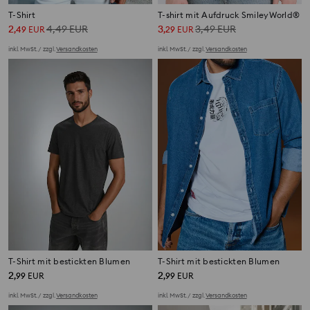
T-Shirt
T-shirt mit Aufdruck SmileyWorld®
2
4,49
EUR
3
3,49
EUR
,
49
EUR
,
29
EUR
inkl. MwSt. / zzgl.
Versandkosten
inkl. MwSt. / zzgl.
Versandkosten
T-Shirt mit bestickten Blumen
T-Shirt mit bestickten Blumen
2
2
,
99
EUR
,
99
EUR
inkl. MwSt. / zzgl.
Versandkosten
inkl. MwSt. / zzgl.
Versandkosten