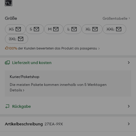
Größe
Größentabelle
XS
S
M
L
XL
XXL
3XL
100
%
der Kunden bewerteten das Produkt als passgenau
Lieferzeit und kosten
Kurier/Paketshop
Die meisten Pakete kommen innerhalb von 5 Werktagen
Details >
Rückgabe
Artikelbeschreibung
271EA-99X