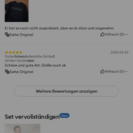
Er hat es noch nicht ausprobiert, aber es ist dünn und angenehm
Hilfreich
(
0
)
Siehe Original
2025-04-23
Farbe
:
Schwarz
Bestellte Größe
:
S
Größen Guide
:
ideal
Schöne und gute Art. Größe auch ok
Hilfreich
(
0
)
Siehe Original
Weitere Bewertungen anzeigen
Set vervollständigen
New