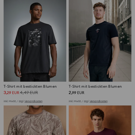
T-Shirt mit bestickten Blumen
T-Shirt mit bestickten Blumen
3
4,49
EUR
2
,
29
EUR
,
99
EUR
inkl. MwSt. / zzgl.
Versandkosten
inkl. MwSt. / zzgl.
Versandkosten