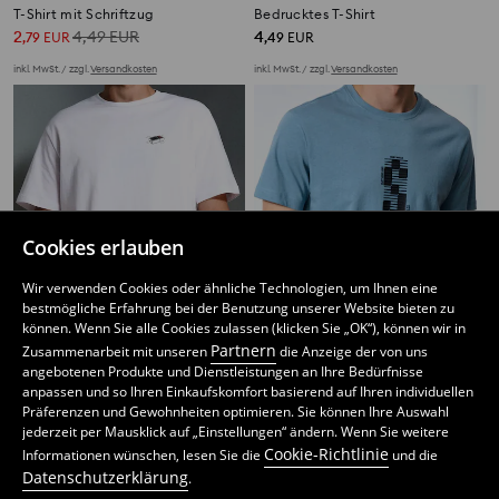
T-Shirt mit Schriftzug
Bedrucktes T-Shirt
2
4,49
EUR
4
,
79
EUR
,
49
EUR
inkl. MwSt. / zzgl.
Versandkosten
inkl. MwSt. / zzgl.
Versandkosten
Cookies erlauben
Wir verwenden Cookies oder ähnliche Technologien, um Ihnen eine
bestmögliche Erfahrung bei der Benutzung unserer Website bieten zu
können. Wenn Sie alle Cookies zulassen (klicken Sie „OK“), können wir in
Partnern
Zusammenarbeit mit unseren
die Anzeige der von uns
angebotenen Produkte und Dienstleistungen an Ihre Bedürfnisse
anpassen und so Ihren Einkaufskomfort basierend auf Ihren individuellen
Präferenzen und Gewohnheiten optimieren. Sie können Ihre Auswahl
MEN`S T-SHIRT
T-Shirt mit kurzen Ärmeln
jederzeit per Mausklick auf „Einstellungen“ ändern. Wenn Sie weitere
3
4
,
49
EUR
,
49
EUR
Cookie-Richtlinie
Informationen wünschen, lesen Sie die
und die
inkl. MwSt. / zzgl.
Versandkosten
inkl. MwSt. / zzgl.
Versandkosten
Datenschutzerklärung
.