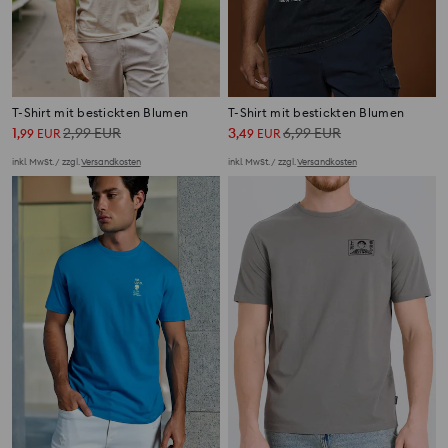
T-Shirt mit bestickten Blumen
T-Shirt mit bestickten Blumen
1
2,99
EUR
3
6,99
EUR
,
99
EUR
,
49
EUR
inkl. MwSt. / zzgl.
Versandkosten
inkl. MwSt. / zzgl.
Versandkosten