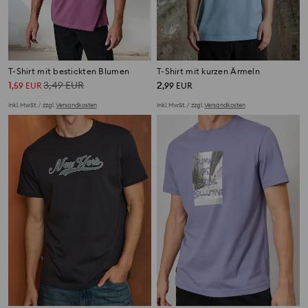
T-Shirt mit bestickten Blumen
T-Shirt mit kurzen Ärmeln
1
3,49
EUR
2
,
59
EUR
,
99
EUR
inkl. MwSt. / zzgl.
Versandkosten
inkl. MwSt. / zzgl.
Versandkosten