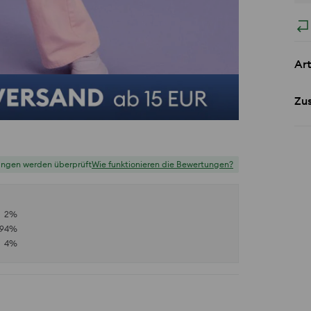
Art
Zu
ungen werden überprüft
Wie funktionieren die Bewertungen?
2
%
94
%
4
%