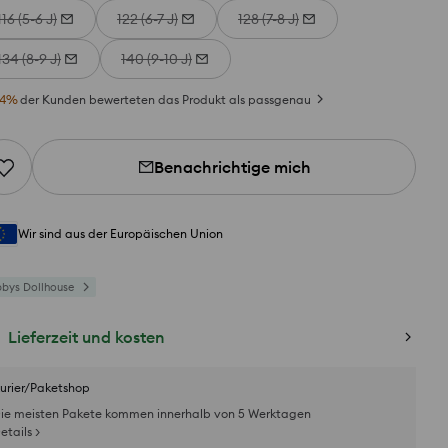
116 (5-6 J)
122 (6-7 J)
128 (7-8 J)
134 (8-9 J)
140 (9-10 J)
4
%
der Kunden bewerteten das Produkt als passgenau
Benachrichtige mich
Wir sind aus der Europäischen Union
bys Dollhouse
Lieferzeit und kosten
urier/Paketshop
ie meisten Pakete kommen innerhalb von 5 Werktagen
etails >