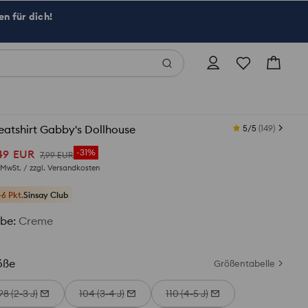
n für dich!
atshirt Gabby's Dollhouse
5/5
(
149
)
49
EUR
-31%
7
,
99
EUR
. MwSt. / zzgl.
Versandkosten
+6 Pkt.
Sinsay Club
rbe
:
Creme
öße
Größentabelle
98 (2-3 J)
104 (3-4 J)
110 (4-5 J)