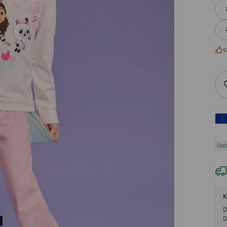
9
Gab
K
D
D
r Taille