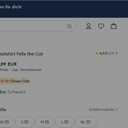
n für dich!
atshirt Felix the Cat
4,9/5
(
29
)
,
99
EUR
. MwSt. / zzgl.
Versandkosten
+15 Pkt.
Sinsay Club
rbe
:
Schwarz
öße
Größentabelle
XS
S
M
L
XL