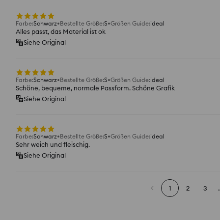
Farbe
:
Schwarz
Bestellte Größe
:
S
Größen Guide
:
ideal
Alles passt, das Material ist ok
Siehe Original
Farbe
:
Schwarz
Bestellte Größe
:
S
Größen Guide
:
ideal
Schöne, bequeme, normale Passform. Schöne Grafik
Siehe Original
Farbe
:
Schwarz
Bestellte Größe
:
S
Größen Guide
:
ideal
Sehr weich und fleischig.
Siehe Original
1
2
3
.