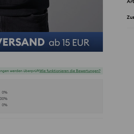
Art
Zu
ungen werden überprüft
Wie funktionieren die Bewertungen?
0
%
100
%
0
%