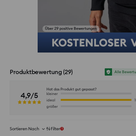
Dieses Set kaufen
Produktbewertung
(
29
)
Alle Bewert
Hat das Produkt gut gepasst?
4,9/5
kleiner
ideal
größer
Sortieren Nach
Filter
1