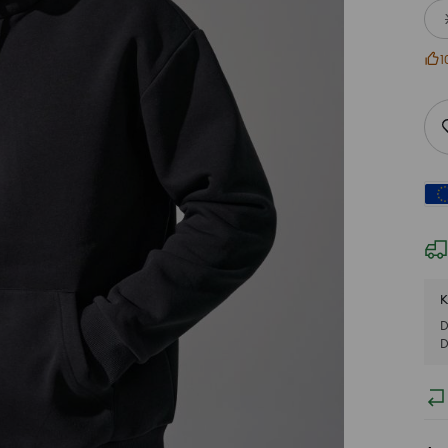
1
K
D
D