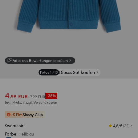
Fotos aus Bewertungen ansehen
Dieses Set kaufen
Fotos
1
/
13
4
,
99
EUR
-38%
7
,
99
EUR
inkl. MwSt. / zzgl.
Versandkosten
+5 Pkt.
Sinsay Club
Sweatshirt
4,8/5
(
22
)
Farbe
:
Hellblau