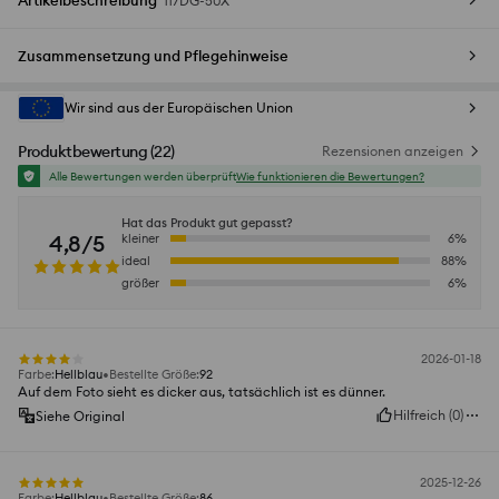
Artikelbeschreibung
117DG-50X
Zusammensetzung und Pflegehinweise
Wir sind aus der Europäischen Union
Produktbewertung
(
22
)
Rezensionen anzeigen
Alle Bewertungen werden überprüft
Wie funktionieren die Bewertungen?
Hat das Produkt gut gepasst?
4,8/5
kleiner
6
%
ideal
88
%
größer
6
%
2026-01-18
Farbe
:
Hellblau
Bestellte Größe
:
92
Auf dem Foto sieht es dicker aus, tatsächlich ist es dünner.
Hilfreich
(
0
)
Siehe Original
2025-12-26
Farbe
:
Hellblau
Bestellte Größe
:
86