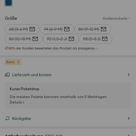
Größe
Größentabelle
68 (3-6 M)
74 (6-9 M)
80 (9-12 M)
86 (12-18 M)
92 (1,5-2 J)
98 (2-3 J)
88
%
der Kunden bewerteten das Produkt als passgenau
Basic
Lieferzeit und kosten
Kurier/Paketshop
Die meisten Pakete kommen innerhalb von 5 Werktagen
Details >
Rückgabe