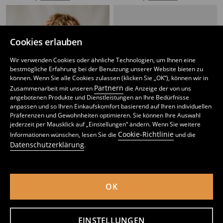
Cookies erlauben
Wir verwenden Cookies oder ähnliche Technologien, um Ihnen eine
bestmögliche Erfahrung bei der Benutzung unserer Website bieten zu
können. Wenn Sie alle Cookies zulassen (klicken Sie „OK“), können wir in
Partnern
Zusammenarbeit mit unseren
die Anzeige der von uns
angebotenen Produkte und Dienstleistungen an Ihre Bedürfnisse
anpassen und so Ihren Einkaufskomfort basierend auf Ihren individuellen
Präferenzen und Gewohnheiten optimieren. Sie können Ihre Auswahl
jederzeit per Mausklick auf „Einstellungen“ ändern. Wenn Sie weitere
Cookie-Richtlinie
Informationen wünschen, lesen Sie die
und die
Datenschutzerklärung
.
Gestreiftes Crewneck-Sweatshirt
Crewneck-Sweatshirt The Smurfs
3
4
,
99
EUR
,
49
EUR
inkl. MwSt. / zzgl.
Versandkosten
inkl. MwSt. / zzgl.
Versandkosten
OK
EINSTELLUNGEN