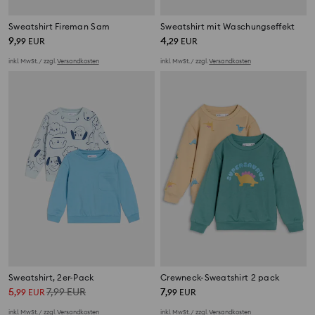
Sweatshirt Fireman Sam
Sweatshirt mit Waschungseffekt
9
4
,
99
EUR
,
29
EUR
inkl. MwSt. / zzgl.
Versandkosten
inkl. MwSt. / zzgl.
Versandkosten
Sweatshirt, 2er-Pack
Crewneck-Sweatshirt 2 pack
5
7,99
EUR
7
,
99
EUR
,
99
EUR
inkl. MwSt. / zzgl.
Versandkosten
inkl. MwSt. / zzgl.
Versandkosten