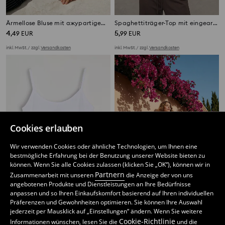
Ärmellose Bluse mit ажурartigem Muster
Spaghettiträger-Top mit eingearbeiteten Cups und Raffung
4
5
,
49
EUR
,
99
EUR
inkl. MwSt. / zzgl.
Versandkosten
inkl. MwSt. / zzgl.
Versandkosten
Cookies erlauben
Wir verwenden Cookies oder ähnliche Technologien, um Ihnen eine
bestmögliche Erfahrung bei der Benutzung unserer Website bieten zu
können. Wenn Sie alle Cookies zulassen (klicken Sie „OK“), können wir in
Partnern
Zusammenarbeit mit unseren
die Anzeige der von uns
angebotenen Produkte und Dienstleistungen an Ihre Bedürfnisse
anpassen und so Ihren Einkaufskomfort basierend auf Ihren individuellen
Präferenzen und Gewohnheiten optimieren. Sie können Ihre Auswahl
Camisole-Oberteil
Tanktop
jederzeit per Mausklick auf „Einstellungen“ ändern. Wenn Sie weitere
2
2
,
49
EUR
,
99
EUR
Cookie-Richtlinie
Informationen wünschen, lesen Sie die
und die