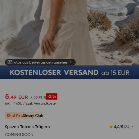
Fotos aus Bewertungen ansehen
1
/
7
5
,
49
EUR
-21%
6
,
99
EUR
inkl. MwSt. / zzgl.
Versandkosten
+6 Pkt.
Sinsay Club
Spitzen-Top mit Trägern
4,6/5
(
24
)
COMING SOON