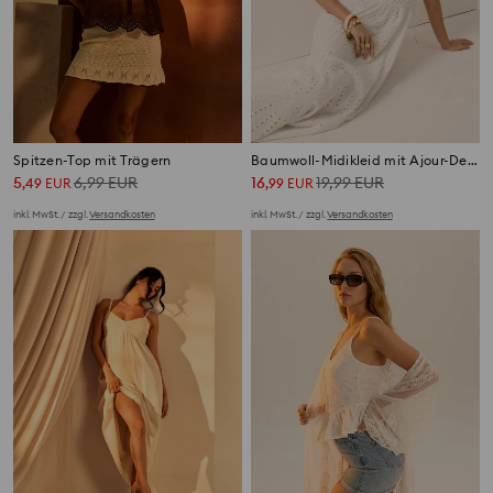
Spitzen-Top mit Trägern
Baumwoll-Midikleid mit Ajour-Details
5
6,99
EUR
16
19,99
EUR
,
49
EUR
,
99
EUR
inkl. MwSt. / zzgl.
Versandkosten
inkl. MwSt. / zzgl.
Versandkosten