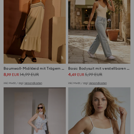
Baumwoll-Midikleid mit Trägern und Rüsche
Basic Bodysuit mit verstellbaren Trägern
8
14,99
EUR
4
5,99
EUR
,
99
EUR
,
49
EUR
inkl. MwSt. / zzgl.
Versandkosten
inkl. MwSt. / zzgl.
Versandkosten