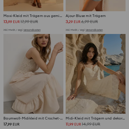
Maxi-Kleid mit Trägern aus gemischten Stoffen
Ajour-Bluse mit Trägern
13
17,99
EUR
3
6,99
EUR
,
99
EUR
,
29
EUR
inkl. MwSt. / zzgl.
Versandkosten
inkl. MwSt. / zzgl.
Versandkosten
Baumwoll-Midikleid mit Crochet-Top
Midi-Kleid mit Trägern und dekorativem Ausschnitt
17
11
14,99
EUR
,
99
EUR
,
99
EUR