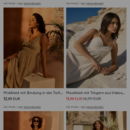
inkl. MwSt. / zzgl.
Versandkosten
inkl. MwSt. / zzgl.
Versandkosten
Midikleid mit Bindung in der Taille mit Viskose
Maxikleid mit Trägern aus Viskose und Leinenmischung
12
11
14,99
EUR
,
99
EUR
,
99
EUR
inkl. MwSt. / zzgl.
Versandkosten
inkl. MwSt. / zzgl.
Versandkosten