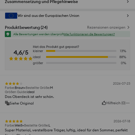
Zusammensetzung und Pflegehinweise
Wir sind aus der Europäischen Union
Produktbewertung
(
24
)
Rezensionen anzeigen
Alle Bewertungen werden überprüft
Wie funktionieren die Bewertungen?
Hat das Produkt gut gepasst?
4,6/5
kleiner
13
%
ideal
88
%
größer
0
%
2026-07-23
Farbe
:
Braun
Bestellte Größe
:
M
Größen Guide
:
ideal
Das Oberdeck ist sehr schön.
Hilfreich
(
0
)
Siehe Original
2026-07-18
Farbe
:
Weiß
Bestellte Größe
:
L
Super Material, verstellbare Träger, luftig, ideal für den Sommer, perfekt