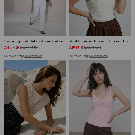
Trägertop mit dekorativer Spitze mit Blumenmotiv
Strukturierter Top mit dünnen Trägern
2
5,99
EUR
2
5,99
EUR
,
49
EUR
,
19
EUR
inkl. MwSt. / zzgl.
Versandkosten
inkl. MwSt. / zzgl.
Versandkosten