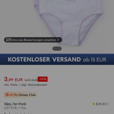
Fotos aus Bewertungen ansehen
1
/
1
3
,
99
EUR
-33%
5
,
99
EUR
inkl. MwSt. / zzgl.
Versandkosten
+4 Pkt.
Sinsay Club
Slips, 7er-Pack
5/5
(
83
)
0,57 EUR
/
1 Stk.