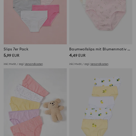
Slips 7er Pack
Baumwollslips mit Blumenmotiv 5 pack
5
4
,
99
EUR
,
49
EUR
inkl. MwSt. / zzgl.
Versandkosten
inkl. MwSt. / zzgl.
Versandkosten