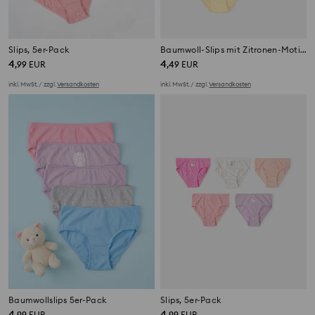
Slips, 5er-Pack
Baumwoll-Slips mit Zitronen-Motiv 5 pack
4
4
,
99
EUR
,
49
EUR
inkl. MwSt. / zzgl.
Versandkosten
inkl. MwSt. / zzgl.
Versandkosten
Baumwollslips 5er-Pack
Slips, 5er-Pack
4
4
,
99
EUR
,
99
EUR