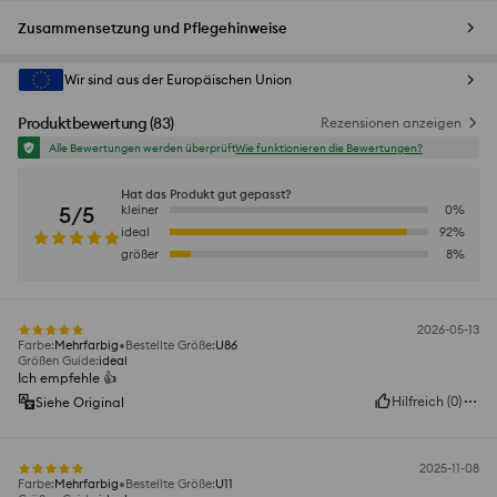
Zusammensetzung und Pflegehinweise
Wir sind aus der Europäischen Union
Produktbewertung
(
83
)
Rezensionen anzeigen
Alle Bewertungen werden überprüft
Wie funktionieren die Bewertungen?
Hat das Produkt gut gepasst?
5/5
kleiner
0
%
ideal
92
%
größer
8
%
2026-05-13
Farbe
:
Mehrfarbig
Bestellte Größe
:
U86
Größen Guide
:
ideal
Ich empfehle 👍️
Hilfreich
(
0
)
Siehe Original
2025-11-08
Farbe
:
Mehrfarbig
Bestellte Größe
:
U11