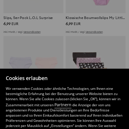
Slips, 5er-Pack L.O.L Surprise
Klassische Baumwollslips My Little Pony im 7er-Pack
6
6
,
99
EUR
,
99
EUR
inkl. MwSt. / zzgl.
Versandkosten
inkl. MwSt. / zzgl.
Versandkosten
Cookies erlauben
Wir verwenden Cookies oder ähnliche Technologien, um Ihnen eine
bestmögliche Erfahrung bei der Benutzung unserer Website bieten zu
können. Wenn Sie alle Cookies zulassen (klicken Sie „OK“), können wir in
Partnern
Zusammenarbeit mit unseren
die Anzeige der von uns
angebotenen Produkte und Dienstleistungen an Ihre Bedürfnisse
anpassen und so Ihren Einkaufskomfort basierend auf Ihren individuellen
Präferenzen und Gewohnheiten optimieren. Sie können Ihre Auswahl
4er-Pack Baumwoll-Slips
Baumwollslips mit Leopardenmuster 7 pack
jederzeit per Mausklick auf „Einstellungen“ ändern. Wenn Sie weitere
4
5
,
49
EUR
,
99
EUR