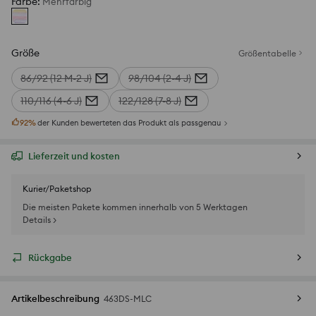
Farbe
:
Mehrfarbig
Größe
Größentabelle
86/92 (12 M-2 J)
98/104 (2-4 J)
110/116 (4-6 J)
122/128 (7-8 J)
92
%
der Kunden bewerteten das Produkt als passgenau
Lieferzeit und kosten
Kurier/Paketshop
Die meisten Pakete kommen innerhalb von 5 Werktagen
Details >
Rückgabe
Artikelbeschreibung
463DS-MLC