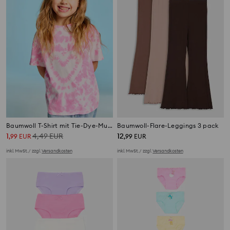
Baumwoll T-Shirt mit Tie-Dye-Muster
Baumwoll-Flare-Leggings 3 pack
1
4,49
EUR
12
,
99
EUR
,
99
EUR
inkl. MwSt. / zzgl.
Versandkosten
inkl. MwSt. / zzgl.
Versandkosten