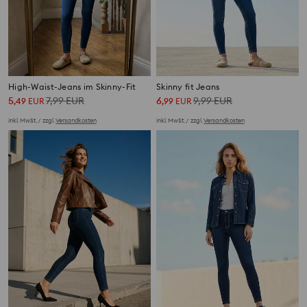
High-Waist-Jeans im Skinny-Fit
Skinny fit Jeans
5
7,99
EUR
6
9,99
EUR
,
49
EUR
,
99
EUR
inkl. MwSt. / zzgl.
Versandkosten
inkl. MwSt. / zzgl.
Versandkosten