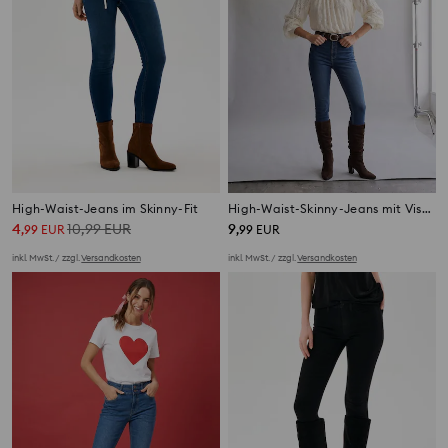
High-Waist-Jeans im Skinny-Fit
High-Waist-Skinny-Jeans mit Viskoseanteil
4
10,99
EUR
9
,
99
EUR
,
99
EUR
inkl. MwSt. / zzgl.
Versandkosten
inkl. MwSt. / zzgl.
Versandkosten