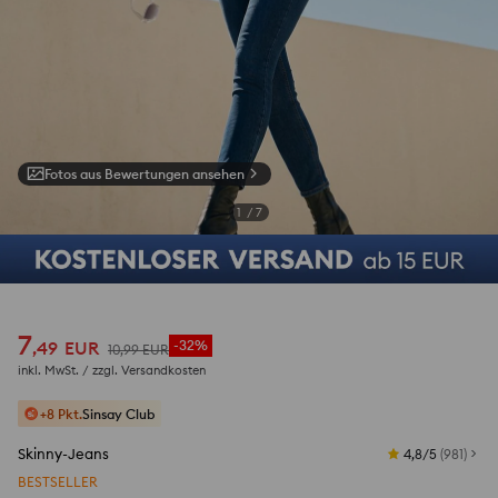
Fotos aus Bewertungen ansehen
1
/
7
7
,
49
EUR
-32%
10
,
99
EUR
inkl. MwSt. / zzgl.
Versandkosten
+8 Pkt.
Sinsay Club
Skinny-Jeans
4,8/5
(
981
)
BESTSELLER