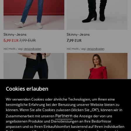
Skinny-Jeans
Skinny-Jeans
5
7,99
EUR
7
,
99
EUR
,
99
EUR
inkl. MwSt. / zzgl.
Versandkosten
inkl. MwSt. / zzgl.
Versandkosten
Cookies erlauben
Wir verwenden Cookies oder ähnliche Technologien, um Ihnen eine
bestmögliche Erfahrung bei der Benutzung unserer Website bieten zu
können. Wenn Sie alle Cookies zulassen (klicken Sie „OK“), können wir in
Partnern
Zusammenarbeit mit unseren
die Anzeige der von uns
angebotenen Produkte und Dienstleistungen an Ihre Bedürfnisse
anpassen und so Ihren Einkaufskomfort basierend auf Ihren individuellen