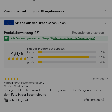
Zusammensetzung und Pflegehinweise
Wir sind aus der Europäischen Union
Produktbewertung
(
981
)
Rezensionen anzeigen
Alle Bewertungen werden überprüft
Wie funktionieren die Bewertungen?
Hat das Produkt gut gepasst?
4,8/5
kleiner
7
%
ideal
87
%
größer
6
%
2026-08-07
Farbe
:
Navy
Bestellte Größe
:
40
Größen Guide
:
ideal
Sehr gute Qualität, wunderbare Farbe, passt zur Größe, genau wie auf
dem Foto in der Beschreibung
Hilfreich
(
0
)
Siehe Original