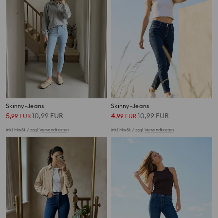
Skinny-Jeans
Skinny-Jeans
5
10,99
EUR
4
10,99
EUR
,
99
EUR
,
99
EUR
inkl. MwSt. / zzgl.
Versandkosten
inkl. MwSt. / zzgl.
Versandkosten