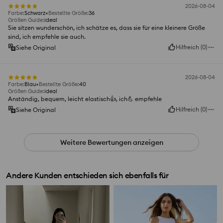
2026-08-04
Farbe
:
Schwarz
Bestellte Größe
:
36
Größen Guide
:
ideal
Sie sitzen wunderschön, ich schätze es, dass sie für eine kleinere Größe
sind, ich empfehle sie auch.
Hilfreich
(
0
)
Siehe Original
2026-08-04
Farbe
:
Blau
Bestellte Größe
:
40
Größen Guide
:
ideal
Anständig, bequem, leicht elastisch👍️, ich💪 empfehle
Hilfreich
(
0
)
Siehe Original
Weitere Bewertungen anzeigen
Andere Kunden entschieden sich ebenfalls für