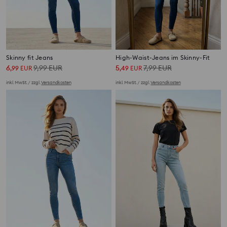
Skinny fit Jeans
High-Waist-Jeans im Skinny-Fit
6
9,99
EUR
5
7,99
EUR
,
99
EUR
,
49
EUR
inkl. MwSt. / zzgl.
Versandkosten
inkl. MwSt. / zzgl.
Versandkosten