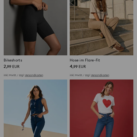
Bikeshorts
Hose im Flare-Fit
2
4
,
99
EUR
,
99
EUR
inkl. MwSt. / zzgl.
Versandkosten
inkl. MwSt. / zzgl.
Versandkosten