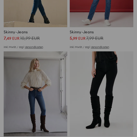
Skinny-Jeans
Skinny-Jeans
7
10,99
EUR
5
7,99
EUR
,
49
EUR
,
99
EUR
inkl. MwSt. / zzgl.
Versandkosten
inkl. MwSt. / zzgl.
Versandkosten