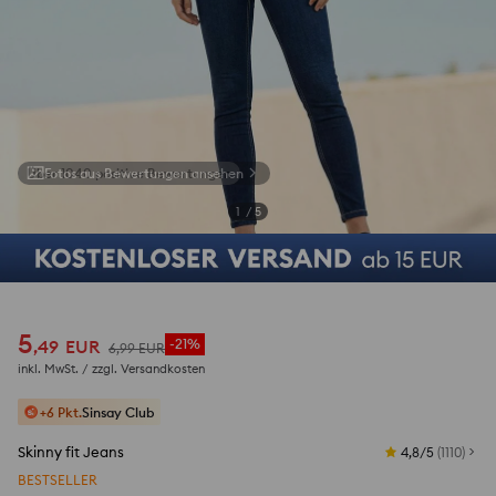
Fotos aus Bewertungen ansehen
1
/
5
5
,
49
EUR
-21%
6
,
99
EUR
inkl. MwSt. / zzgl.
Versandkosten
+6 Pkt.
Sinsay Club
Skinny fit Jeans
4,8/5
(
1110
)
BESTSELLER