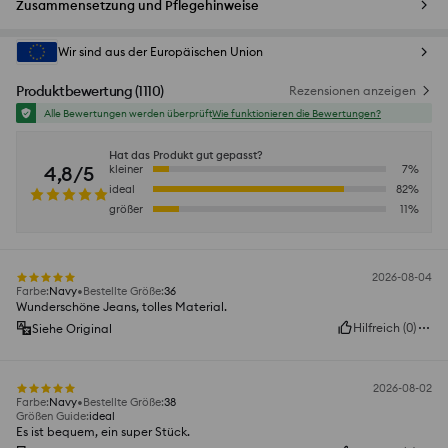
Zusammensetzung und Pflegehinweise
Wir sind aus der Europäischen Union
Produktbewertung
(
1110
)
Rezensionen anzeigen
Alle Bewertungen werden überprüft
Wie funktionieren die Bewertungen?
Hat das Produkt gut gepasst?
4,8/5
kleiner
7
%
ideal
82
%
größer
11
%
2026-08-04
Farbe
:
Navy
Bestellte Größe
:
36
Wunderschöne Jeans, tolles Material.
Hilfreich
(
0
)
Siehe Original
2026-08-02
Farbe
:
Navy
Bestellte Größe
:
38
Größen Guide
:
ideal
Es ist bequem, ein super Stück.