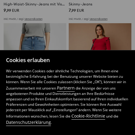
High-Waist-Skinny-Jeans mit Viskoseanteil
Skinny-Jeans
9
7
,
99
EUR
,
99
EUR
inkl. MwSt. / zzgl.
Versandkosten
inkl. MwSt. / zzgl.
Versandkosten
Cookies erlauben
Wir verwenden Cookies oder ähnliche Technologien, um Ihnen eine
bestmögliche Erfahrung bei der Benutzung unserer Website bieten zu
können. Wenn Sie alle Cookies zulassen (klicken Sie „OK“), können wir in
Partnern
Zusammenarbeit mit unseren
die Anzeige der von uns
angebotenen Produkte und Dienstleistungen an Ihre Bedürfnisse
anpassen und so Ihren Einkaufskomfort basierend auf Ihren individuellen
Präferenzen und Gewohnheiten optimieren. Sie können Ihre Auswahl
jederzeit per Mausklick auf „Einstellungen“ ändern. Wenn Sie weitere
Skinny-Jeans mit hohem Bund Plus Size
Skinny-Jeans
Cookie-Richtlinie
Informationen wünschen, lesen Sie die
und die
8
11,99
EUR
7
,
99
EUR
,
99
EUR
Datenschutzerklärung
.
inkl. MwSt. / zzgl.
Versandkosten
inkl. MwSt. / zzgl.
Versandkosten