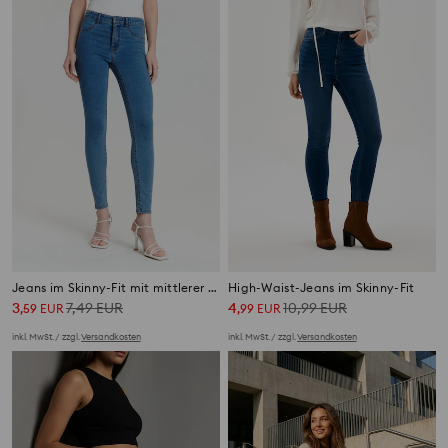
Jeans im Skinny-Fit mit mittlerer Leibhöhe
High-Waist-Jeans im Skinny-Fit
3
7,49
EUR
4
10,99
EUR
,
59
EUR
,
99
EUR
inkl. MwSt. / zzgl.
Versandkosten
inkl. MwSt. / zzgl.
Versandkosten