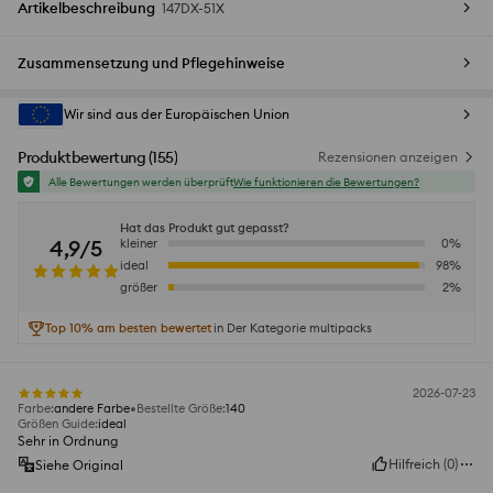
Artikelbeschreibung
147DX-51X
Zusammensetzung und Pflegehinweise
Wir sind aus der Europäischen Union
Produktbewertung
(
155
)
Rezensionen anzeigen
Alle Bewertungen werden überprüft
Wie funktionieren die Bewertungen?
Hat das Produkt gut gepasst?
4,9/5
kleiner
0
%
ideal
98
%
größer
2
%
Top 10% am besten bewertet
in Der Kategorie multipacks
2026-07-23
Farbe
:
andere Farbe
Bestellte Größe
:
140
Größen Guide
:
ideal
Sehr in Ordnung
Hilfreich
(
0
)
Siehe Original