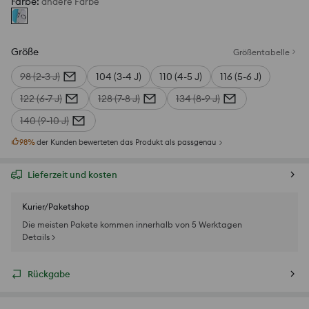
Farbe
:
andere Farbe
Größe
Größentabelle
98 (2-3 J)
104 (3-4 J)
110 (4-5 J)
116 (5-6 J)
122 (6-7 J)
128 (7-8 J)
134 (8-9 J)
140 (9-10 J)
98
%
der Kunden bewerteten das Produkt als passgenau
Lieferzeit und kosten
Kurier/Paketshop
Die meisten Pakete kommen innerhalb von 5 Werktagen
Details >
Rückgabe