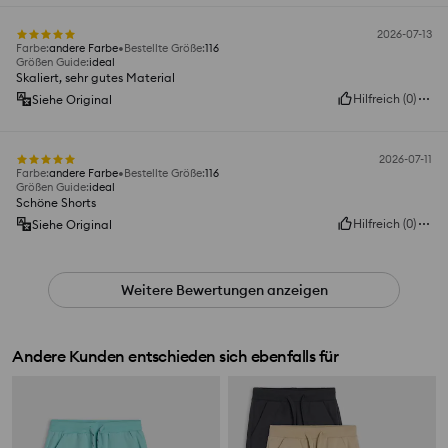
2026-07-13
Farbe
:
andere Farbe
Bestellte Größe
:
116
Größen Guide
:
ideal
Skaliert, sehr gutes Material
Hilfreich
(
0
)
Siehe Original
2026-07-11
Farbe
:
andere Farbe
Bestellte Größe
:
116
Größen Guide
:
ideal
Schöne Shorts
Hilfreich
(
0
)
Siehe Original
Weitere Bewertungen anzeigen
Andere Kunden entschieden sich ebenfalls für