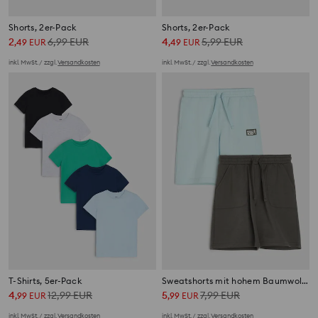
Shorts, 2er-Pack
Shorts, 2er-Pack
2
6,99
EUR
4
5,99
EUR
,
49
EUR
,
49
EUR
inkl. MwSt. / zzgl.
Versandkosten
inkl. MwSt. / zzgl.
Versandkosten
T-Shirts, 5er-Pack
Sweatshorts mit hohem Baumwollanteil 2 pack
4
12,99
EUR
5
7,99
EUR
,
99
EUR
,
99
EUR
inkl. MwSt. / zzgl.
Versandkosten
inkl. MwSt. / zzgl.
Versandkosten