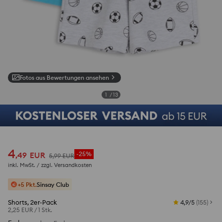
Fotos aus Bewertungen ansehen
1
/
13
4
,
49
EUR
-25%
5
,
99
EUR
inkl. MwSt. / zzgl.
Versandkosten
+5 Pkt.
Sinsay Club
Shorts, 2er-Pack
4,9/5
(
155
)
2,25 EUR
/
1 Stk.