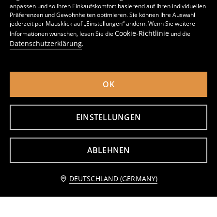
anpassen und so Ihren Einkaufskomfort basierend auf Ihren individuellen
Präferenzen und Gewohnheiten optimieren. Sie können Ihre Auswahl
Shorts, 2er-Pack SpongeBob
Shorts, 2er-Pack
jederzeit per Mausklick auf „Einstellungen“ ändern. Wenn Sie weitere
3
8,99
EUR
5
6,99
EUR
,
99
EUR
,
49
EUR
Cookie-Richtlinie
Informationen wünschen, lesen Sie die
und die
inkl. MwSt. / zzgl.
Versandkosten
inkl. MwSt. / zzgl.
Versandkosten
Datenschutzerklärung
.
OK
EINSTELLUNGEN
ABLEHNEN
Zum Warenkorb hinzufügen
DEUTSCHLAND (GERMANY)
4,49 EUR
Shorts, 2er-Pack Hot Wheels
Shorts, 3er-Pack
4
6
8,99
EUR
,
29
EUR
,
99
EUR
inkl. MwSt. / zzgl.
Versandkosten
inkl. MwSt. / zzgl.
Versandkosten