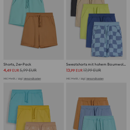
Shorts, 2er-Pack
Sweatshorts mit hohem Baumwollanteil 5 pack
4
5,99
EUR
13
17,99
EUR
,
49
EUR
,
99
EUR
inkl. MwSt. / zzgl.
Versandkosten
inkl. MwSt. / zzgl.
Versandkosten