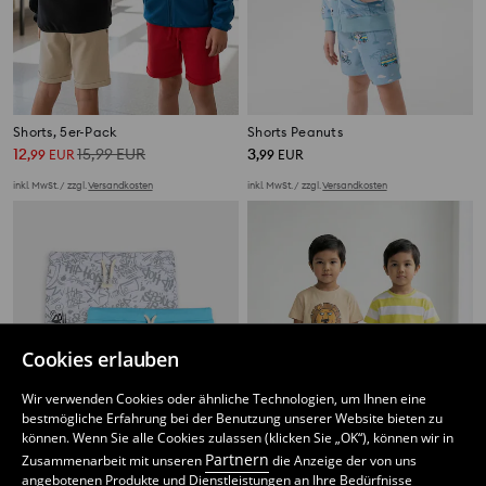
Shorts, 5er-Pack
Shorts Peanuts
12
15,99
EUR
3
,
99
EUR
,
99
EUR
inkl. MwSt. / zzgl.
Versandkosten
inkl. MwSt. / zzgl.
Versandkosten
Cookies erlauben
Wir verwenden Cookies oder ähnliche Technologien, um Ihnen eine
bestmögliche Erfahrung bei der Benutzung unserer Website bieten zu
können. Wenn Sie alle Cookies zulassen (klicken Sie „OK“), können wir in
Partnern
Zusammenarbeit mit unseren
die Anzeige der von uns
angebotenen Produkte und Dienstleistungen an Ihre Bedürfnisse