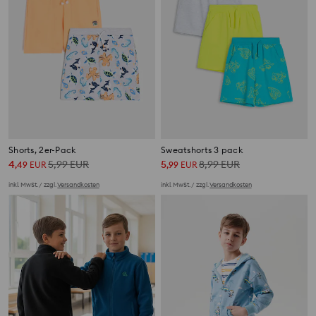
Shorts, 2er-Pack
Sweatshorts 3 pack
4
5,99
EUR
5
8,99
EUR
,
49
EUR
,
99
EUR
inkl. MwSt. / zzgl.
Versandkosten
inkl. MwSt. / zzgl.
Versandkosten