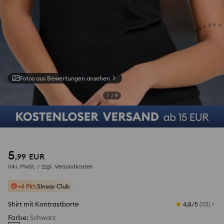
Fotos aus Bewertungen ansehen
1
/
9
5
,
99
EUR
inkl. MwSt. / zzgl.
Versandkosten
+6 Pkt.
Sinsay Club
Shirt mit Kontrastborte
4,8/5
(
113
)
Farbe
:
Schwarz