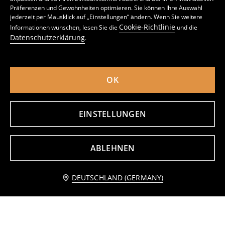
Präferenzen und Gewohnheiten optimieren. Sie können Ihre Auswahl
Baumwoll-T-Shirt mit kontrastierender Einfassung
Geripptes Basic-Tshirt mit Kontrastpaspel und Viskoseanteil
jederzeit per Mausklick auf „Einstellungen“ ändern. Wenn Sie weitere
4
3
4,49
EUR
,
49
EUR
,
29
EUR
Cookie-Richtlinie
Informationen wünschen, lesen Sie die
und die
inkl. MwSt. / zzgl.
Versandkosten
inkl. MwSt. / zzgl.
Versandkosten
Datenschutzerklärung
.
OK
EINSTELLUNGEN
ABLEHNEN
Zum Warenkorb hinzufügen
DEUTSCHLAND (GERMANY)
5,99 EUR
Basic-T-Shirt
Shirt mit Dekorativem Aufnäher
4
6
,
49
EUR
,
99
EUR
inkl. MwSt. / zzgl.
Versandkosten
inkl. MwSt. / zzgl.
Versandkosten