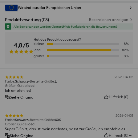
Wir sind aus der Europäischen Union
Produktbewertung
(
113
)
Rezensionen anzeigen
Alle Bewertungen werden überprüft
Wie funktionieren die Bewertungen?
Hat das Produkt gut gepasst?
4,8/5
kleiner
8
%
ideal
89
%
größer
3
%
2026-04-02
Farbe
:
Schwarz
Bestellte Größe
:
L
Größen Guide
:
ideal
Ich empfehl es!
Hilfreich
(
0
)
Siehe Original
2026-01-05
Farbe
:
Schwarz
Bestellte Größe
:
XXS
Größen Guide
:
ideal
Super T-Shirt, das ist mein nächstes, passt zur Größe, ich empfehle es
Hilfreich
(
0
)
Siehe Original