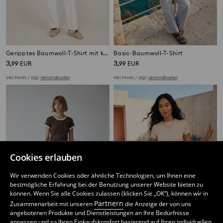
Geripptes Baumwoll-T-Shirt mit kurzen Ärmeln
Basic-Baumwoll-T-Shirt
3
3
,
99
EUR
,
99
EUR
inkl. MwSt. / zzgl.
Versandkosten
inkl. MwSt. / zzgl.
Versandkosten
Cookies erlauben
Wir verwenden Cookies oder ähnliche Technologien, um Ihnen eine
bestmögliche Erfahrung bei der Benutzung unserer Website bieten zu
können. Wenn Sie alle Cookies zulassen (klicken Sie „OK“), können wir in
Partnern
Zusammenarbeit mit unseren
die Anzeige der von uns
angebotenen Produkte und Dienstleistungen an Ihre Bedürfnisse
anpassen und so Ihren Einkaufskomfort basierend auf Ihren individuellen