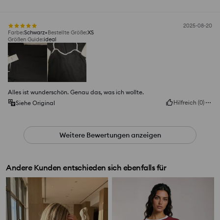
2025-08-20
Farbe
:
Schwarz
Bestellte Größe
:
XS
Größen Guide
:
ideal
Alles ist wunderschön. Genau das, was ich wollte.
Hilfreich
(
0
)
Siehe Original
Weitere Bewertungen anzeigen
Andere Kunden entschieden sich ebenfalls für