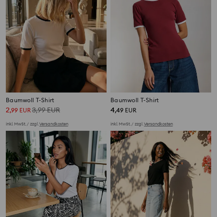
Baumwoll T-Shirt
Baumwoll T-Shirt
2
3,99
EUR
4
,
99
EUR
,
49
EUR
inkl. MwSt. / zzgl.
Versandkosten
inkl. MwSt. / zzgl.
Versandkosten