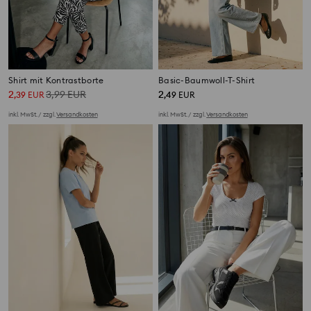
Shirt mit Kontrastborte
Basic-Baumwoll-T-Shirt
2
3,99
EUR
2
,
39
EUR
,
49
EUR
inkl. MwSt. / zzgl.
Versandkosten
inkl. MwSt. / zzgl.
Versandkosten