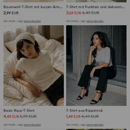
Baumwoll-T-Shirt mit kurzen Ärmeln
T-Shirt mit Punkten und dekorativer Schleife
2
3
4,49
EUR
,
99
EUR
,
59
EUR
inkl. MwSt. / zzgl.
Versandkosten
inkl. MwSt. / zzgl.
Versandkosten
Basic Ripp-T-Shirt
T-Shirt aus Rippstrick
4
5,99
EUR
1
4,49
EUR
,
49
EUR
,
49
EUR
inkl. MwSt. / zzgl.
Versandkosten
inkl. MwSt. / zzgl.
Versandkosten