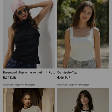
Baumwoll-Top ohne Ärmel mit Raffung und asymmetrischem Saum
Camisole-Top
5
4
,
99
EUR
,
49
EUR
inkl. MwSt. / zzgl.
Versandkosten
inkl. MwSt. / zzgl.
Versandkosten