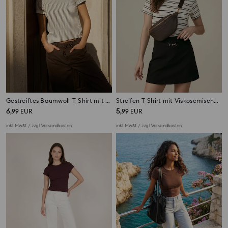
Gestreiftes Baumwoll-T-Shirt mit dekorativem Abschluss am Ausschnitt und an den Ärmeln
Streifen T-Shirt mit Viskosemischung
6
5
,
99
EUR
,
99
EUR
inkl. MwSt. / zzgl.
Versandkosten
inkl. MwSt. / zzgl.
Versandkosten