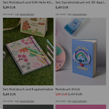
Set: Notizbuch und Stift Hello Kitty
Set: Spiralnotizbuch mit 3D-Applikation und Kugelschreiber 2 pack Superman
5
5
,
99
EUR
,
49
EUR
inkl. MwSt. / zzgl.
Versandkosten
inkl. MwSt. / zzgl.
Versandkosten
Set: Notizbuch und Kugelschreiber
Notizbuch Stitch
5
1
5,49
EUR
,
49
EUR
,
99
EUR
inkl. MwSt. / zzgl.
Versandkosten
inkl. MwSt. / zzgl.
Versandkosten