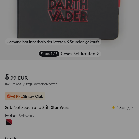
Jemand hat innerhalb der letzten 6 Stunden gekauft
Dieses Set kaufen
Fotos
1
/
5
5
,
99
EUR
inkl. MwSt. / zzgl.
Versandkosten
+6 Pkt.
Sinsay Club
Set: Notizbuch und Stift Star Wars
4,8/5
(
7
)
Farbe
:
Schwarz
Größe