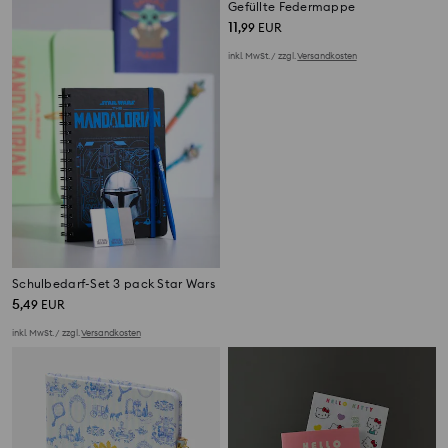
Schulbedarf-Set 3 pack Star Wars
Gefüllte Federmappe
5
11
,
49
EUR
,
99
EUR
inkl. MwSt. / zzgl.
Versandkosten
inkl. MwSt. / zzgl.
Versandkosten