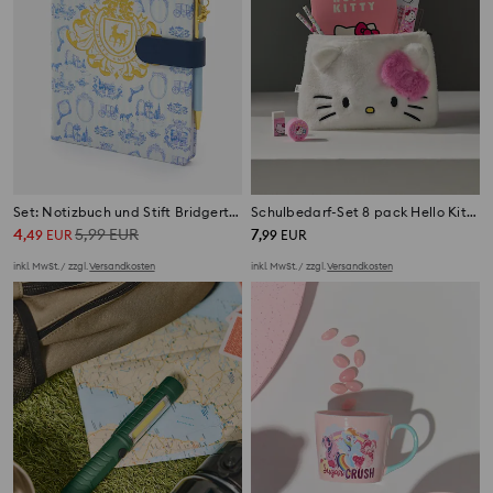
Set: Notizbuch und Stift Bridgerton
Schulbedarf-Set 8 pack Hello Kitty
4
5,99
EUR
7
,
49
EUR
,
99
EUR
inkl. MwSt. / zzgl.
Versandkosten
inkl. MwSt. / zzgl.
Versandkosten