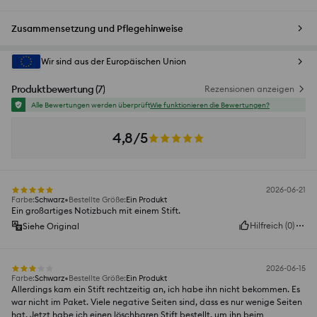
Zusammensetzung und Pflegehinweise
Wir sind aus der Europäischen Union
Produktbewertung
(
7
)
Rezensionen anzeigen
Alle Bewertungen werden überprüft
Wie funktionieren die Bewertungen?
4,8/5
2026-06-21
Farbe
:
Schwarz
Bestellte Größe
:
Ein Produkt
Ein großartiges Notizbuch mit einem Stift.
Hilfreich
(
0
)
Siehe Original
2026-06-15
Farbe
:
Schwarz
Bestellte Größe
:
Ein Produkt
Allerdings kam ein Stift rechtzeitig an, ich habe ihn nicht bekommen. Es
war nicht im Paket. Viele negative Seiten sind, dass es nur wenige Seiten
hat. Jetzt habe ich einen löschbaren Stift bestellt, um ihn beim