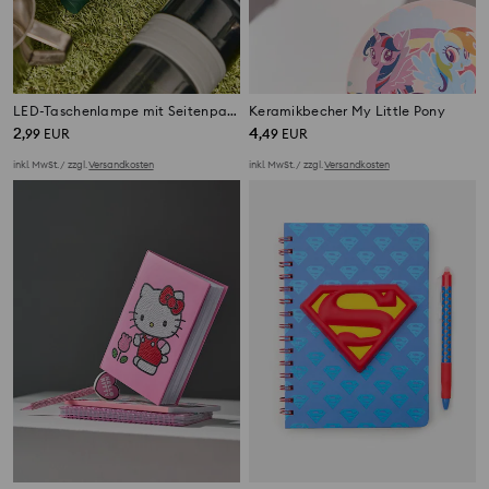
LED-Taschenlampe mit Seitenpanel
Keramikbecher My Little Pony
2
4
,
99
EUR
,
49
EUR
inkl. MwSt. / zzgl.
Versandkosten
inkl. MwSt. / zzgl.
Versandkosten