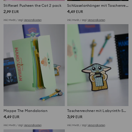
Stifteset Pusheen the Cat 2 pack
Schlüsselanhänger mit Taschenrechner Star Wars
2
4
,
99
EUR
,
49
EUR
inkl. MwSt. / zzgl.
Versandkosten
inkl. MwSt. / zzgl.
Versandkosten
Mappe The Mandalorian
Taschenrechner mit Labyrinth-Spiel Grogu
4
3
,
49
EUR
,
99
EUR
inkl. MwSt. / zzgl.
Versandkosten
inkl. MwSt. / zzgl.
Versandkosten