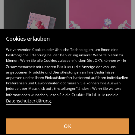
Cookies erlauben
Wir verwenden Cookies oder ähnliche Technologien, um Ihnen eine
bestmögliche Erfahrung bei der Benutzung unserer Website bieten zu
können. Wenn Sie alle Cookies zulassen (klicken Sie „OK“), können wir in
Partnern
Zusammenarbeit mit unseren
die Anzeige der von uns
angebotenen Produkte und Dienstleistungen an Ihre Bedürfnisse
anpassen und so Ihren Einkaufskomfort basierend auf Ihren individuellen
Präferenzen und Gewohnheiten optimieren. Sie können Ihre Auswahl
Notizbuch mit 3D-Umschlag Hello Kitty
Set: Spiralnotizbuch mit Verschluss und Bleistift 2 pack Hello Kitty
jederzeit per Mausklick auf „Einstellungen“ ändern. Wenn Sie weitere
5
3
,
49
EUR
,
99
EUR
Cookie-Richtlinie
Informationen wünschen, lesen Sie die
und die
inkl. MwSt. / zzgl.
Versandkosten
inkl. MwSt. / zzgl.
Versandkosten
Datenschutzerklärung
.
OK