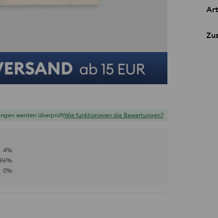
Art
Zu
ungen werden überprüft
Wie funktionieren die Bewertungen?
4
%
96
%
0
%