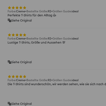
Farbe
:
Creme
Bestellte Größe
:
92
Größen Guide
:
ideal
Perfekte T-Shirts für den Alltag 👍️
Siehe Original
Farbe
:
Creme
Bestellte Größe
:
92
Größen Guide
:
ideal
Lustige T-Shirts, Größe und Aussehen 💯
Siehe Original
Farbe
:
Creme
Bestellte Größe
:
92
Größen Guide
:
ideal
Die T-Shirts sind wunderschön, wir werden sehen, wie sie sich nac
Siehe Original