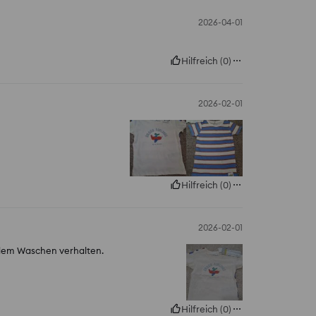
2026-04-01
Hilfreich
(
0
)
2026-02-01
Hilfreich
(
0
)
2026-02-01
h dem Waschen verhalten.
Hilfreich
(
0
)