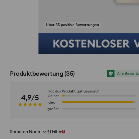
Fotos aus Bewertungen ansehen
Produktbewertung
(
35
)
Alle Bewert
Hat das Produkt gut gepasst?
4,9/5
kleiner
ideal
größer
Sortieren Nach
Filter
1