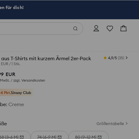
n für dich!
 aus T-Shirts mit kurzem Ärmel 2er-Pack
4,9/5
(
35
)
0 EUR
/
1 Stk.
99
EUR
. MwSt. / zzgl.
Versandkosten
+4 Pkt.
Sinsay Club
rbe
:
Creme
öße
Größentabelle
68 (3-6 M)
74 (6-9 M)
80 (9-12 M)