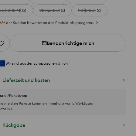
86 (12-18 M)
92 (1,5-2 J)
98 (2-3 J)
6
%
der Kunden bewerteten das Produkt als passgenau
Benachrichtige mich
Wir sind aus der Europäischen Union
Lieferzeit und kosten
urier/Paketshop
ie meisten Pakete kommen innerhalb von 5 Werktagen
etails >
Rückgabe