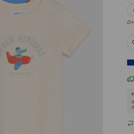
9
K
D
D