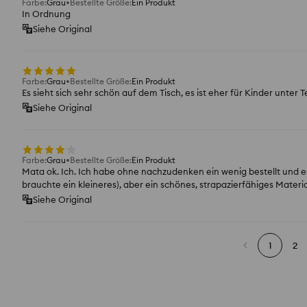
Farbe
:
Grau
Bestellte Größe
:
Ein Produkt
In Ordnung
Siehe Original
Farbe
:
Grau
Bestellte Größe
:
Ein Produkt
Es sieht sich sehr schön auf dem Tisch, es ist eher für Kinder unter 
Siehe Original
Farbe
:
Grau
Bestellte Größe
:
Ein Produkt
Mata ok. Ich. Ich habe ohne nachzudenken ein wenig bestellt und es 
brauchte ein kleineres), aber ein schönes, strapazierfähiges Materia
Siehe Original
1
2