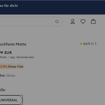
n für dich!
schfeste Matte
4,9/5
(
9
)
99
EUR
. MwSt. / zzgl.
Versandkosten
+5 Pkt.
Sinsay Club
rbe
:
Grau
öße
UNIVERSAL