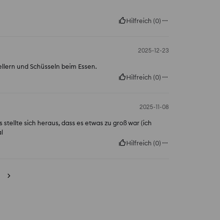
Hilfreich
(
0
)
2025-12-23
Tellern und Schüsseln beim Essen.
Hilfreich
(
0
)
2025-11-08
stellte sich heraus, dass es etwas zu groß war (ich
l
Hilfreich
(
0
)