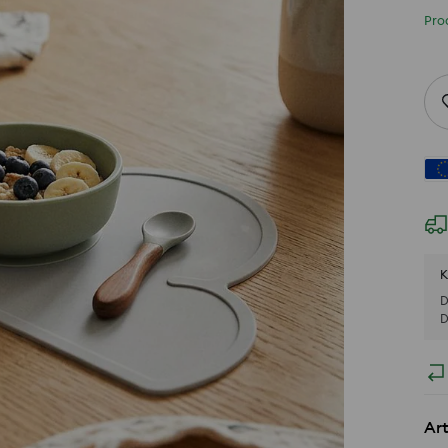
Pro
K
D
D
Art