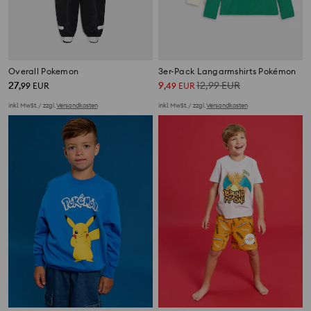
Overall Pokemon
3er-Pack Langarmshirts Pokémon
27
9
12,99
EUR
,
99
EUR
,
49
EUR
inkl. MwSt. / zzgl.
Versandkosten
inkl. MwSt. / zzgl.
Versandkosten