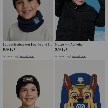
Set aus bedruckter Beanie und Schlauchschal PAW Patrol
Mütze mit Aufnäher
8
3
,
99
EUR
,
99
EUR
inkl. MwSt. / zzgl.
Versandkosten
inkl. MwSt. / zzgl.
Versandkosten