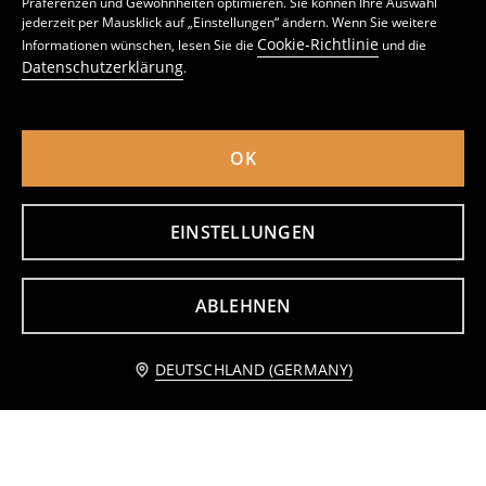
Präferenzen und Gewohnheiten optimieren. Sie können Ihre Auswahl
Baumwollmütze mit dekorativem Stickerei
Snood Sonic the Hedgehog
jederzeit per Mausklick auf „Einstellungen“ ändern. Wenn Sie weitere
3
3,99
EUR
4
,
39
EUR
,
49
EUR
Cookie-Richtlinie
Informationen wünschen, lesen Sie die
und die
inkl. MwSt. / zzgl.
Versandkosten
inkl. MwSt. / zzgl.
Versandkosten
Datenschutzerklärung
.
OK
EINSTELLUNGEN
ABLEHNEN
Benachrichtige mich
DEUTSCHLAND (GERMANY)
Badehose
Badeshorts mit Print
2
4,49
EUR
5
7,99
EUR
,
19
EUR
,
99
EUR
inkl. MwSt. / zzgl.
Versandkosten
inkl. MwSt. / zzgl.
Versandkosten