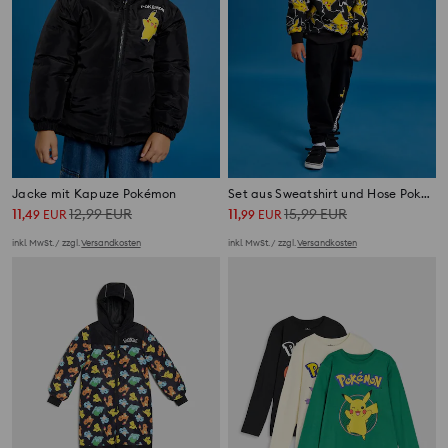
Jacke mit Kapuze Pokémon
Set aus Sweatshirt und Hose Pokémon
11
12,99
EUR
11
15,99
EUR
,
49
EUR
,
99
EUR
inkl. MwSt. / zzgl.
Versandkosten
inkl. MwSt. / zzgl.
Versandkosten