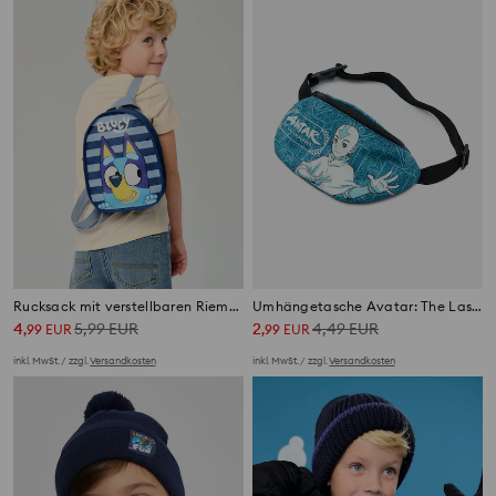
Rucksack mit verstellbaren Riemen Bluey
Umhängetasche Avatar: The Last Airbender
4
5,99
EUR
2
4,49
EUR
,
99
EUR
,
99
EUR
inkl. MwSt. / zzgl.
Versandkosten
inkl. MwSt. / zzgl.
Versandkosten