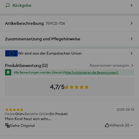
Rückgabe
Artikelbeschreibung
759CD-70X
Zusammensetzung und Pflegehinweise
Wir sind aus der Europäischen Union
Produktbewertung
(
12
)
Rezensionen anzeigen
Alle Bewertungen werden überprüft
Wie funktionieren die Bewertungen?
4,7/5
2025-08-18
Farbe
:
Grün
Bestellte Größe
:
Ein Produkt
Mein Kind freut sich sehr....
Hilfreich
(
0
)
Siehe Original