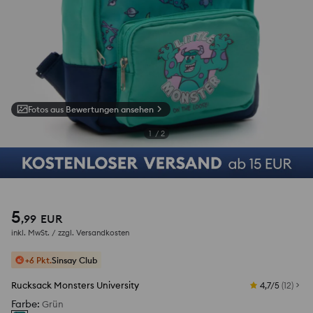
Fotos aus Bewertungen ansehen
1
/
2
5
,
99
EUR
inkl. MwSt. / zzgl.
Versandkosten
+6 Pkt.
Sinsay Club
Rucksack Monsters University
4,7/5
(
12
)
Farbe
:
Grün