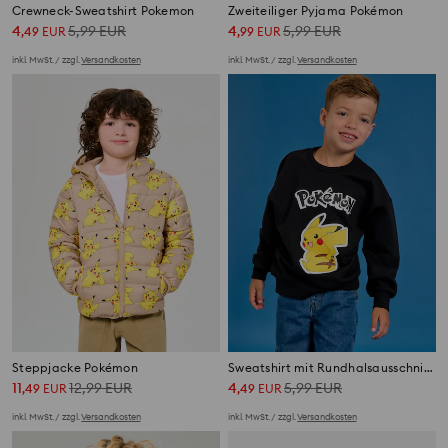
Crewneck-Sweatshirt Pokemon
Zweiteiliger Pyjama Pokémon
4
5,99
EUR
4
5,99
EUR
,
49
EUR
,
99
EUR
inkl. MwSt. / zzgl.
Versandkosten
inkl. MwSt. / zzgl.
Versandkosten
Steppjacke Pokémon
Sweatshirt mit Rundhalsausschnitt und Aufdruck Pokémon
11
12,99
EUR
4
5,99
EUR
,
49
EUR
,
49
EUR
inkl. MwSt. / zzgl.
Versandkosten
inkl. MwSt. / zzgl.
Versandkosten