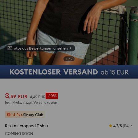
Fotos aus Bewertungen ansehen
1
/
7
3
,
59
EUR
-20%
4
,
49
EUR
inkl. MwSt. / zzgl.
Versandkosten
+4 Pkt.
Sinsay Club
Rib knit cropped T-shirt
4,7/5
(
114
)
COMING SOON