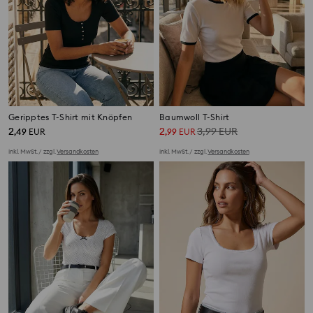
Geripptes T-Shirt mit Knöpfen
Baumwoll T-Shirt
2
2
3,99
EUR
,
49
EUR
,
99
EUR
inkl. MwSt. / zzgl.
Versandkosten
inkl. MwSt. / zzgl.
Versandkosten