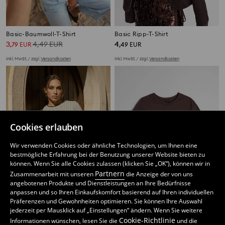
Basic-Baumwoll-T-Shirt
Basic Ripp-T-Shirt
3
4,49
EUR
4
,
79
EUR
,
49
EUR
inkl. MwSt. / zzgl.
Versandkosten
inkl. MwSt. / zzgl.
Versandkosten
Cookies erlauben
Wir verwenden Cookies oder ähnliche Technologien, um Ihnen eine
bestmögliche Erfahrung bei der Benutzung unserer Website bieten zu
können. Wenn Sie alle Cookies zulassen (klicken Sie „OK“), können wir in
Partnern
Zusammenarbeit mit unseren
die Anzeige der von uns
angebotenen Produkte und Dienstleistungen an Ihre Bedürfnisse
anpassen und so Ihren Einkaufskomfort basierend auf Ihren individuellen
Präferenzen und Gewohnheiten optimieren. Sie können Ihre Auswahl
jederzeit per Mausklick auf „Einstellungen“ ändern. Wenn Sie weitere
Gestreiftes Baumwoll-T-Shirt mit dekorativem Abschluss am Ausschnitt und an den Ärmeln
Basic-Baumwoll-T-Shirt
Cookie-Richtlinie
Informationen wünschen, lesen Sie die
und die
6
5
,
99
EUR
,
99
EUR