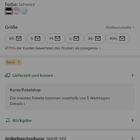
Farbe
:
Schwarz
Größe
Größentabelle
XS
S
M
L
XL
XXL
75
%
der Kunden bewerteten das Produkt als passgenau
Basic
Lieferzeit und kosten
Kurier/Paketshop
Die meisten Pakete kommen innerhalb von 5 Werktagen
Details >
Rückgabe
Artikelbeschreibung
066HB-99X