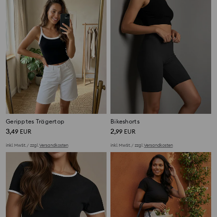
Geripptes Trägertop
Bikeshorts
3
2
,
49
EUR
,
99
EUR
inkl. MwSt. / zzgl.
Versandkosten
inkl. MwSt. / zzgl.
Versandkosten