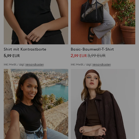
Shirt mit Kontrastborte
Basic-Baumwoll-T-Shirt
5
2
3,99
EUR
,
99
EUR
,
99
EUR
inkl. MwSt. / zzgl.
Versandkosten
inkl. MwSt. / zzgl.
Versandkosten