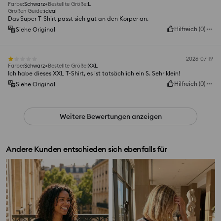
Farbe
:
Schwarz
Bestellte Größe
:
L
Größen Guide
:
ideal
Das Super-T-Shirt passt sich gut an den Körper an.
Hilfreich
(
0
)
Siehe Original
2026-07-19
Farbe
:
Schwarz
Bestellte Größe
:
XXL
Ich habe dieses XXL T-Shirt, es ist tatsächlich ein S. Sehr klein!
Hilfreich
(
0
)
Siehe Original
Weitere Bewertungen anzeigen
Andere Kunden entschieden sich ebenfalls für