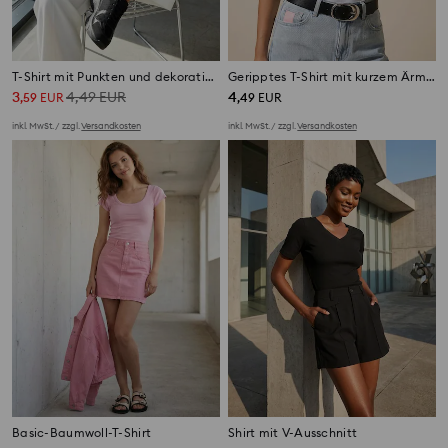
T-Shirt mit Punkten und dekorativer Schleife
Geripptes T-Shirt mit kurzem Ärmel
3
4,49
EUR
4
,
59
EUR
,
49
EUR
inkl. MwSt. / zzgl.
Versandkosten
inkl. MwSt. / zzgl.
Versandkosten
Basic-Baumwoll-T-Shirt
Shirt mit V-Ausschnitt