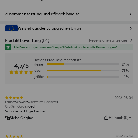
Zusammensetzung und Pflegehinweise
Wir sind aus der Europäischen Union
Produktbewertung
(
114
)
Rezensionen anzeigen
Alle Bewertungen werden überprüft
Wie funktionieren die Bewertungen?
Hat das Produkt gut gepasst?
4,7/5
kleiner
24
%
ideal
75
%
größer
1
%
2026-08-04
Farbe
:
Schwarz
Bestellte Größe
:
M
Größen Guide
:
ideal
Schöne, richtige Größe
Hilfreich
(
0
)
Siehe Original
2026-07-26