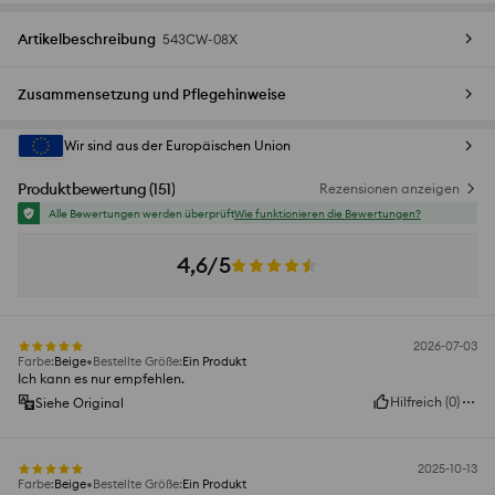
Artikelbeschreibung
543CW-08X
Zusammensetzung und Pflegehinweise
Wir sind aus der Europäischen Union
Produktbewertung
(
151
)
Rezensionen anzeigen
Alle Bewertungen werden überprüft
Wie funktionieren die Bewertungen?
4,6/5
2026-07-03
Farbe
:
Beige
Bestellte Größe
:
Ein Produkt
Ich kann es nur empfehlen.
Hilfreich
(
0
)
Siehe Original
2025-10-13
Farbe
:
Beige
Bestellte Größe
:
Ein Produkt