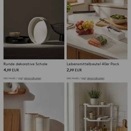
Runde dekorative Schale
Lebensmittelbeutel 40er Pack
4
2
,
99
EUR
,
99
EUR
inkl. MwSt. / zzgl.
Versandkosten
inkl. MwSt. / zzgl.
Versandkosten