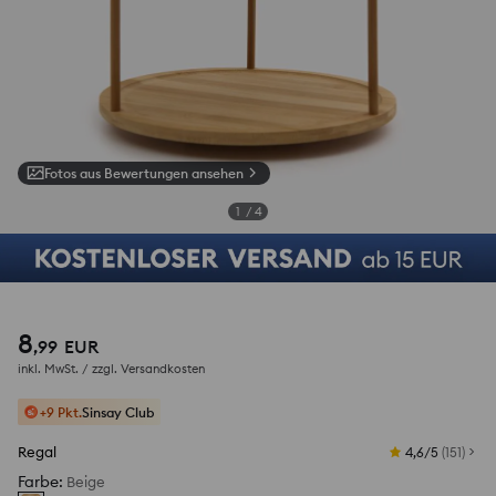
Fotos aus Bewertungen ansehen
1
/
4
8
,
99
EUR
inkl. MwSt. / zzgl.
Versandkosten
+9 Pkt.
Sinsay Club
Regal
4,6/5
(
151
)
Farbe
:
Beige