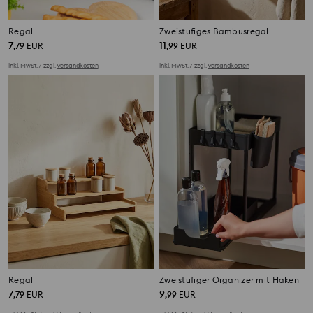
Regal
Zweistufiges Bambusregal
7
11
,
79
EUR
,
99
EUR
inkl. MwSt. / zzgl.
Versandkosten
inkl. MwSt. / zzgl.
Versandkosten
Regal
Zweistufiger Organizer mit Haken
7
9
,
79
EUR
,
99
EUR