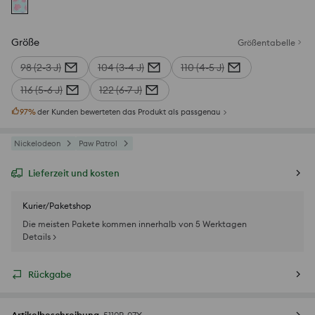
Größe
Größentabelle
98 (2-3 J)
104 (3-4 J)
110 (4-5 J)
116 (5-6 J)
122 (6-7 J)
97
%
der Kunden bewerteten das Produkt als passgenau
Nickelodeon
Paw Patrol
Lieferzeit und kosten
Kurier/Paketshop
Die meisten Pakete kommen innerhalb von 5 Werktagen
Details >
Rückgabe