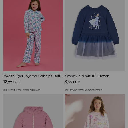
Zweiteiliger Pyjama Gabby's Dollhouse
Sweatkleid mit Tüll Frozen
12
9
,
99
EUR
,
99
EUR
inkl. MwSt. / zzgl.
Versandkosten
inkl. MwSt. / zzgl.
Versandkosten