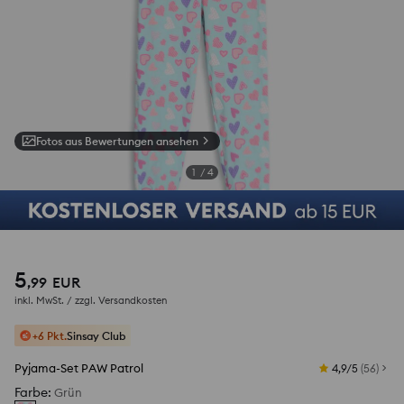
Fotos aus Bewertungen ansehen
1
/
4
5
,
99
EUR
inkl. MwSt. / zzgl.
Versandkosten
+6 Pkt.
Sinsay Club
Pyjama-Set PAW Patrol
4,9/5
(
56
)
Farbe
:
Grün