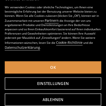
Wir verwenden Cookies oder ähnliche Technologien, um Ihnen eine
bestmögliche Erfahrung bei der Benutzung unserer Website bieten zu
können. Wenn Sie alle Cookies zulassen (klicken Sie „OK“), können wir in
Partnern
Zusammenarbeit mit unseren
die Anzeige der von uns
angebotenen Produkte und Dienstleistungen an Ihre Bedürfnisse
anpassen und so Ihren Einkaufskomfort basierend auf Ihren individuellen
Präferenzen und Gewohnheiten optimieren. Sie können Ihre Auswahl
jederzeit per Mausklick auf „Einstellungen“ ändern. Wenn Sie weitere
Nachthemd PAW Patrol
Zweiteiliger Pyjama Gabby's Dollhouse
Cookie-Richtlinie
Informationen wünschen, lesen Sie die
und die
4
7
,
49
EUR
,
99
EUR
Datenschutzerklärung
.
inkl. MwSt. / zzgl.
Versandkosten
inkl. MwSt. / zzgl.
Versandkosten
OK
EINSTELLUNGEN
ABLEHNEN