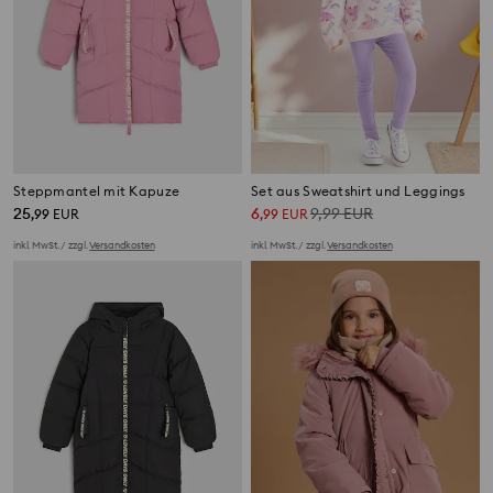
Steppmantel mit Kapuze
Set aus Sweatshirt und Leggings
25
6
9,99
EUR
,
99
EUR
,
99
EUR
inkl. MwSt. / zzgl.
Versandkosten
inkl. MwSt. / zzgl.
Versandkosten