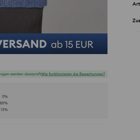
Art
Zu
ungen werden überprüft
Wie funktionieren die Bewertungen?
0
%
88
%
13
%