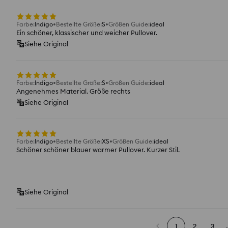
Farbe
:
Indigo
Bestellte Größe
:
S
Größen Guide
:
ideal
Ein schöner, klassischer und weicher Pullover.
Siehe Original
Farbe
:
Indigo
Bestellte Größe
:
S
Größen Guide
:
ideal
Angenehmes Material. Größe rechts
Siehe Original
Farbe
:
Indigo
Bestellte Größe
:
XS
Größen Guide
:
ideal
Schöner schöner blauer warmer Pullover. Kurzer Stil.
Siehe Original
1
2
3
.