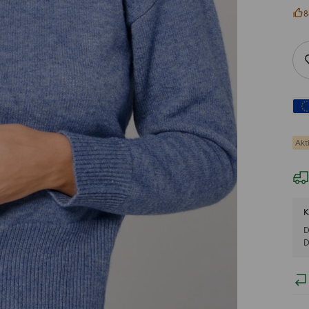
8
Akt
K
D
D