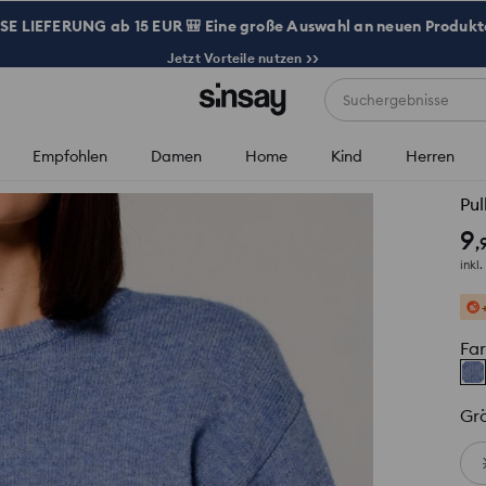
 LIEFERUNG ab 15 EUR 🎒 Eine große Auswahl an neuen Produkte
Jetzt Vorteile nutzen >>
Suchergebnisse
Empfohlen
Damen
Home
Kind
Herren
Pul
9
,
inkl
Fa
Gr