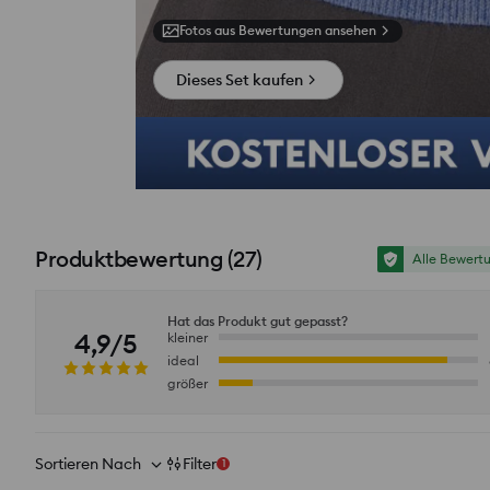
Fotos aus Bewertungen ansehen
Dieses Set kaufen
Produktbewertung
(
27
)
Alle Bewert
Hat das Produkt gut gepasst?
4,9/5
kleiner
ideal
größer
Sortieren Nach
Filter
1