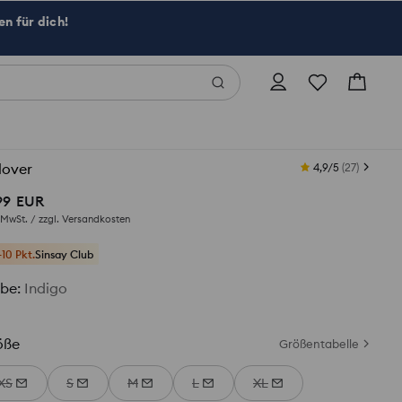
n für dich!
lover
4,9/5
(
27
)
99
EUR
. MwSt. / zzgl.
Versandkosten
+10 Pkt.
Sinsay Club
rbe
:
Indigo
öße
Größentabelle
XS
S
M
L
XL