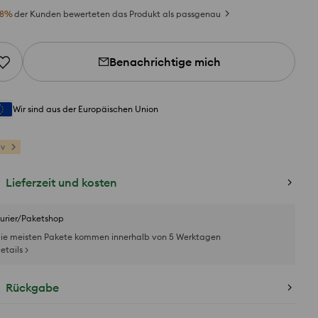
8
%
der Kunden bewerteten das Produkt als passgenau
Benachrichtige mich
Wir sind aus der Europäischen Union
iv
Lieferzeit und kosten
urier/Paketshop
ie meisten Pakete kommen innerhalb von 5 Werktagen
etails >
Rückgabe