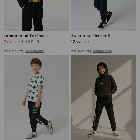
Langarmshirt Pokémon
Sweathose Minecraft
3
4,49
EUR
12
,
29
EUR
,
99
EUR
inkl. MwSt. / zzgl.
Versandkosten
inkl. MwSt. / zzgl.
Versandkosten