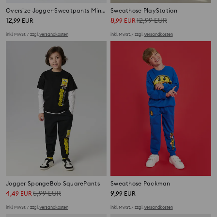
Oversize Jogger-Sweatpants Minecraft
Sweathose PlayStation
12
8
12,99
EUR
,
99
EUR
,
99
EUR
inkl. MwSt. / zzgl.
Versandkosten
inkl. MwSt. / zzgl.
Versandkosten
Jogger SpongeBob SquarePants
Sweathose Packman
4
5,99
EUR
9
,
49
EUR
,
99
EUR
inkl. MwSt. / zzgl.
Versandkosten
inkl. MwSt. / zzgl.
Versandkosten