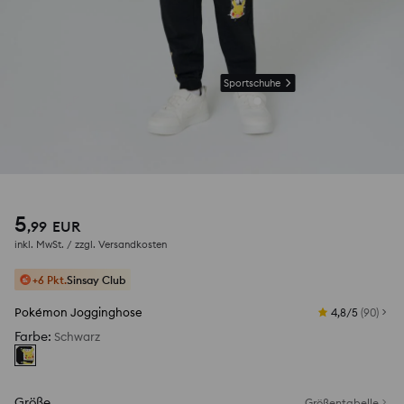
Sportschuhe
5
,
99
EUR
inkl. MwSt. / zzgl.
Versandkosten
+6 Pkt.
Sinsay Club
Pokémon Jogginghose
4,8/5
(
90
)
Farbe
:
Schwarz
Größe
Größentabelle