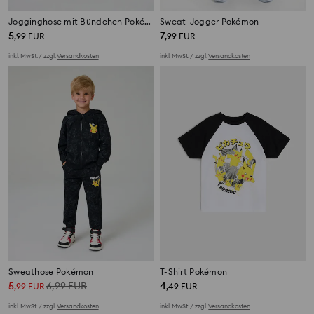
Jogginghose mit Bündchen Pokémon
Sweat-Jogger Pokémon
5
7
,
99
EUR
,
99
EUR
inkl. MwSt. / zzgl.
Versandkosten
inkl. MwSt. / zzgl.
Versandkosten
Sweathose Pokémon
T-Shirt Pokémon
5
6,99
EUR
4
,
99
EUR
,
49
EUR
inkl. MwSt. / zzgl.
Versandkosten
inkl. MwSt. / zzgl.
Versandkosten