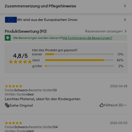
Zusammensetzung und Pflegehinweise
Wir sind aus der Europäischen Union
Produktbewertung
(
90
)
Rezensionen anzeigen
Alle Bewertungen werden überprüft
Wie funktionieren die Bewertungen?
Hat das Produkt gut gepasst?
4,8/5
kleiner
13
%
ideal
86
%
größer
2
%
2026-06-28
Farbe
:
Schwarz
Bestellte Größe
:
110
Größen Guide
:
ideal
Leichtes Material, ideal für den Kindergarten
Hilfreich
(
0
)
Siehe Original
2026-05-03
Farbe
:
Schwarz
Bestellte Größe
:
104
Größen Guide
:
ideal