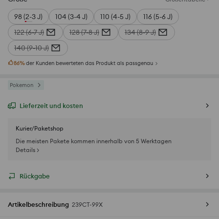
98 (2-3 J)
104 (3-4 J)
110 (4-5 J)
116 (5-6 J)
122 (6-7 J)
128 (7-8 J)
134 (8-9 J)
140 (9-10 J)
86
%
der Kunden bewerteten das Produkt als passgenau
Pokemon
Lieferzeit und kosten
Kurier/Paketshop
Die meisten Pakete kommen innerhalb von 5 Werktagen
Details >
Rückgabe
Artikelbeschreibung
239CT-99X