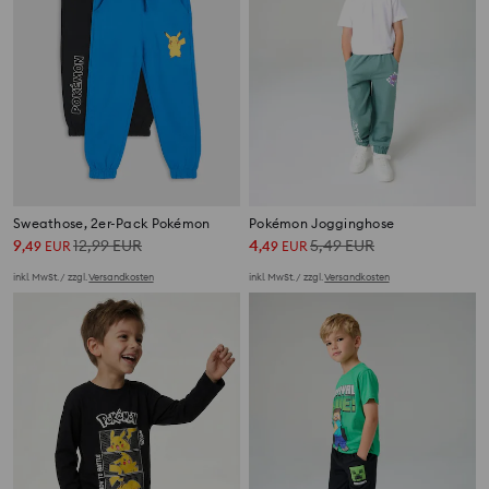
Sweathose, 2er-Pack Pokémon
Pokémon Jogginghose
9
12,99
EUR
4
5,49
EUR
,
49
EUR
,
49
EUR
inkl. MwSt. / zzgl.
Versandkosten
inkl. MwSt. / zzgl.
Versandkosten