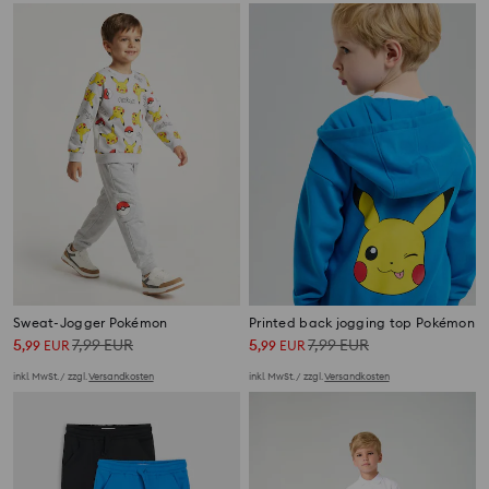
Sweat-Jogger Pokémon
Printed back jogging top Pokémon
5
7,99
EUR
5
7,99
EUR
,
99
EUR
,
99
EUR
inkl. MwSt. / zzgl.
Versandkosten
inkl. MwSt. / zzgl.
Versandkosten