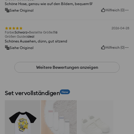
Schöne Hose, genau wie auf den Bildern, bequem💯
Hilfreich
(
0
)
Siehe Original
2026-04-28
Farbe
:
Schwarz
Bestellte Größe
:
116
Größen Guide
:
ideal
Schönes Aussehen, dünn, gut sitzend
Hilfreich
(
0
)
Siehe Original
Weitere Bewertungen anzeigen
Set vervollständigen
New