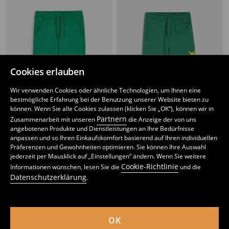
Cookies erlauben
Wir verwenden Cookies oder ähnliche Technologien, um Ihnen eine
bestmögliche Erfahrung bei der Benutzung unserer Website bieten zu
können. Wenn Sie alle Cookies zulassen (klicken Sie „OK“), können wir in
Partnern
Zusammenarbeit mit unseren
die Anzeige der von uns
angebotenen Produkte und Dienstleistungen an Ihre Bedürfnisse
anpassen und so Ihren Einkaufskomfort basierend auf Ihren individuellen
Präferenzen und Gewohnheiten optimieren. Sie können Ihre Auswahl
Sweat-Jogger Lego Ninjago
Oversize Jogger-Sweatpants Pokémon
jederzeit per Mausklick auf „Einstellungen“ ändern. Wenn Sie weitere
8
12,99
EUR
5
,
99
EUR
,
99
EUR
Cookie-Richtlinie
Informationen wünschen, lesen Sie die
und die
inkl. MwSt. / zzgl.
Versandkosten
inkl. MwSt. / zzgl.
Versandkosten
Datenschutzerklärung
.
OK