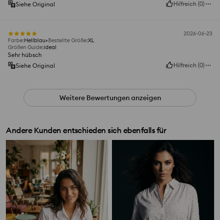
Hilfreich
(
0
)
Siehe Original
2026-06-23
Farbe
:
Hellblau
Bestellte Größe
:
XL
Größen Guide
:
ideal
Sehr hübsch
Hilfreich
(
0
)
Siehe Original
Weitere Bewertungen anzeigen
Andere Kunden entschieden sich ebenfalls für