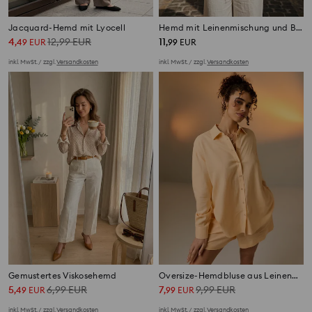
Jacquard-Hemd mit Lyocell
Hemd mit Leinenmischung und Bindeband am Rücken
4
12,99
EUR
11
,
49
EUR
,
99
EUR
inkl. MwSt. / zzgl.
Versandkosten
inkl. MwSt. / zzgl.
Versandkosten
Gemustertes Viskosehemd
Oversize-Hemdbluse aus Leinenmischung
5
6,99
EUR
7
9,99
EUR
,
49
EUR
,
99
EUR
inkl. MwSt. / zzgl.
Versandkosten
inkl. MwSt. / zzgl.
Versandkosten