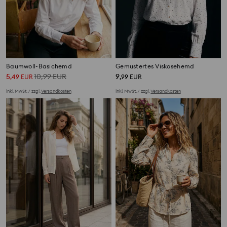
Baumwoll-Basichemd
Gemustertes Viskosehemd
5
10,99
EUR
9
,
49
EUR
,
99
EUR
inkl. MwSt. / zzgl.
Versandkosten
inkl. MwSt. / zzgl.
Versandkosten