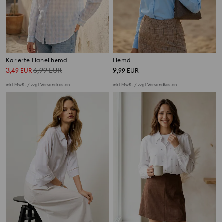
Karierte Flanellhemd
Hemd
3
6,99
EUR
9
,
49
EUR
,
99
EUR
inkl. MwSt. / zzgl.
Versandkosten
inkl. MwSt. / zzgl.
Versandkosten