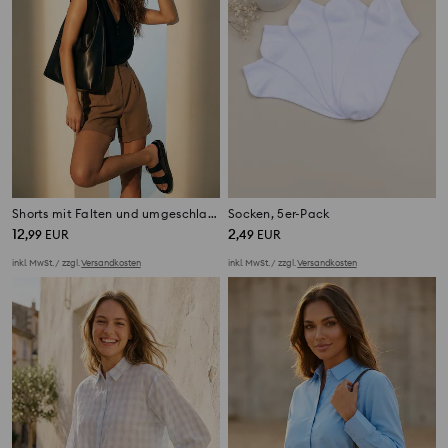
Shorts mit Falten und umgeschlagenen Säumen aus Viskose mit Leinenanteil
Socken, 5er-Pack
12
2
,
99
EUR
,
49
EUR
inkl. MwSt. / zzgl.
Versandkosten
inkl. MwSt. / zzgl.
Versandkosten