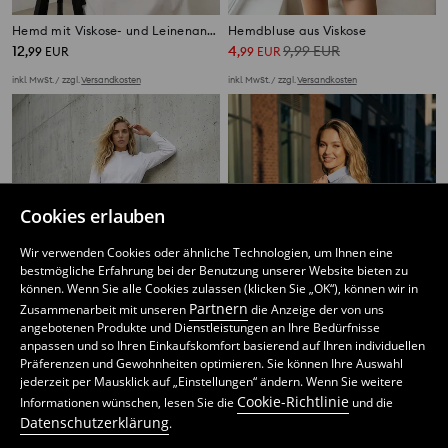
Hemd mit Viskose- und Leinenanteil
Hemdbluse aus Viskose
12
4
9,99
EUR
,
99
EUR
,
99
EUR
inkl. MwSt. / zzgl.
Versandkosten
inkl. MwSt. / zzgl.
Versandkosten
Cookies erlauben
Wir verwenden Cookies oder ähnliche Technologien, um Ihnen eine
bestmögliche Erfahrung bei der Benutzung unserer Website bieten zu
können. Wenn Sie alle Cookies zulassen (klicken Sie „OK“), können wir in
Partnern
Zusammenarbeit mit unseren
die Anzeige der von uns
angebotenen Produkte und Dienstleistungen an Ihre Bedürfnisse
anpassen und so Ihren Einkaufskomfort basierend auf Ihren individuellen
Präferenzen und Gewohnheiten optimieren. Sie können Ihre Auswahl
jederzeit per Mausklick auf „Einstellungen“ ändern. Wenn Sie weitere
Cotton T-shirt with stand up collar
Hemd mit Schmetterlingen
Cookie-Richtlinie
Informationen wünschen, lesen Sie die
und die
9
14
,
99
EUR
,
99
EUR
Datenschutzerklärung
.
inkl. MwSt. / zzgl.
Versandkosten
inkl. MwSt. / zzgl.
Versandkosten