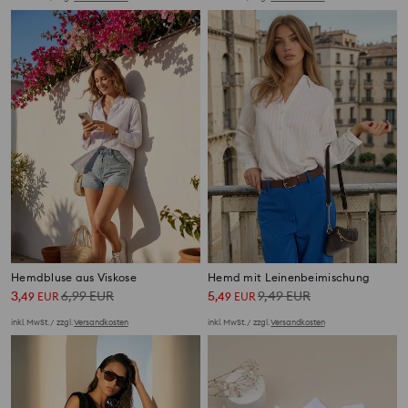
Hemdbluse aus Viskose
Hemd mit Leinenbeimischung
3
6,99
EUR
5
9,49
EUR
,
49
EUR
,
49
EUR
inkl. MwSt. / zzgl.
Versandkosten
inkl. MwSt. / zzgl.
Versandkosten