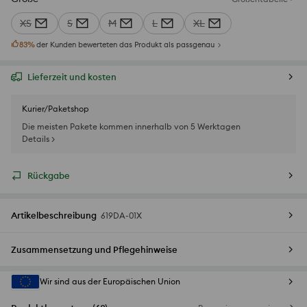
XS
S
M
L
XL
83
%
der Kunden bewerteten das Produkt als passgenau
Lieferzeit und kosten
Kurier/Paketshop
Die meisten Pakete kommen innerhalb von 5 Werktagen
Details >
Rückgabe
Artikelbeschreibung
619DA-01X
Zusammensetzung und Pflegehinweise
Wir sind aus der Europäischen Union