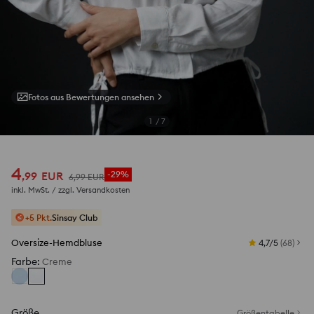
Fotos aus Bewertungen ansehen
1
/
7
4
,
99
EUR
-29%
6
,
99
EUR
inkl. MwSt. / zzgl.
Versandkosten
+5 Pkt.
Sinsay Club
Oversize-Hemdbluse
4,7/5
(
68
)
Farbe
:
Creme
Größe
Größentabelle