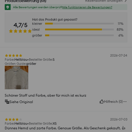
Produktbewertung
(
68
)
Rezensionen anzeigen
Alle Bewertungen werden überprüft
Wie funktionieren die Bewertungen?
Hat das Produkt gut gepasst?
4,7/5
kleiner
11
%
ideal
83
%
größer
6
%
2026-07-24
Farbe
:
Hellblau
Bestellte Größe
:
S
Größen Guide
:
größer
Schöner Stoff und Farbe, aber für mich ist es kurz
Hilfreich
(
0
)
Siehe Original
2026-07-03
Farbe
:
Hellblau
Bestellte Größe
:
XS
Dünnes Hemd und zarte Farbe. Genaue Größe. Als Geschenk gekauft. 👍️