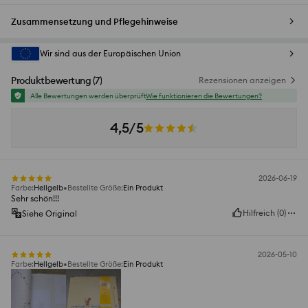
Zusammensetzung und Pflegehinweise
Wir sind aus der Europäischen Union
Produktbewertung
(
7
)
Rezensionen anzeigen
Alle Bewertungen werden überprüft
Wie funktionieren die Bewertungen?
4,5/5
2026-06-19
Farbe
:
Hellgelb
Bestellte Größe
:
Ein Produkt
Sehr schön!!!
Hilfreich
(
0
)
Siehe Original
2026-05-10
Farbe
:
Hellgelb
Bestellte Größe
:
Ein Produkt