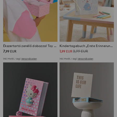
Ékszertartó zenélő dobozzal Toy Story
Kindertagebuch „Erste Erinnerungen”
7
1
3,99
EUR
,
99
EUR
,
99
EUR
inkl. MwSt. / zzgl.
Versandkosten
inkl. MwSt. / zzgl.
Versandkosten