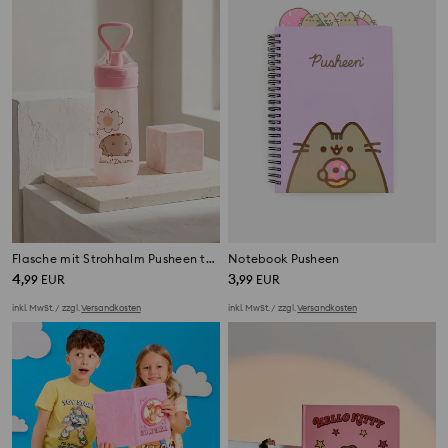
Flasche mit Strohhalm Pusheen the Cat
Notebook Pusheen
4
3
,
99
EUR
,
99
EUR
inkl. MwSt. / zzgl.
Versandkosten
inkl. MwSt. / zzgl.
Versandkosten