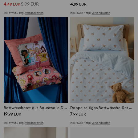
4
5,99
EUR
4
,
49
EUR
,
99
EUR
inkl. MwSt. / zzgl.
Versandkosten
inkl. MwSt. / zzgl.
Versandkosten
Bettwäscheset aus Baumwolle Disney Princess
Doppelseitiges Bettwäsche-Set mit Bärenmuster
19
7
,
99
EUR
,
99
EUR
inkl. MwSt. / zzgl.
Versandkosten
inkl. MwSt. / zzgl.
Versandkosten