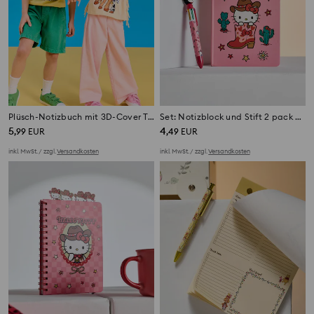
Plüsch-Notizbuch mit 3D-Cover Toy Story
Set: Notizblock und Stift 2 pack Hello Kitty
5
4
,
99
EUR
,
49
EUR
inkl. MwSt. / zzgl.
Versandkosten
inkl. MwSt. / zzgl.
Versandkosten