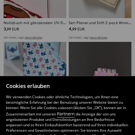
Notizbuch mit glänzendem UV-Finish Hello Kitty
Set: Planer und Stift 2 pack Winnie the Pooh
3
4
,
99
EUR
,
99
EUR
inkl. MwSt. / zzgl.
Versandkosten
inkl. MwSt. / zzgl.
Versandkosten
Cookies erlauben
Wir verwenden Cookies oder ähnliche Technologien, um Ihnen eine
bestmögliche Erfahrung bei der Benutzung unserer Website bieten zu
können. Wenn Sie alle Cookies zulassen (klicken Sie „OK“), können wir in
Partnern
Zusammenarbeit mit unseren
die Anzeige der von uns
angebotenen Produkte und Dienstleistungen an Ihre Bedürfnisse
anpassen und so Ihren Einkaufskomfort basierend auf Ihren individuellen
Präferenzen und Gewohnheiten optimieren. Sie können Ihre Auswahl
Filzstift-Set 12 pack Stitch
Notizbuch Hello Kitty