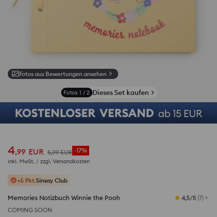
Fotos aus Bewertungen ansehen
Dieses Set kaufen
Fotos
1
/
2
4
,
99
EUR
-17%
5
,
99
EUR
inkl. MwSt. / zzgl.
Versandkosten
+5 Pkt.
Sinsay Club
Memories Notizbuch Winnie the Pooh
4,5/5
(
7
)
COMING SOON