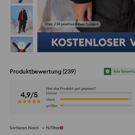
Über 238 positive Bewertungen
Fotos aus Bewertungen ansehen
Produktbewertung
(
239
)
Alle Bewert
Hat das Produkt gut gepasst?
4,9/5
kleiner
ideal
größer
Sortieren Nach
Filter
1