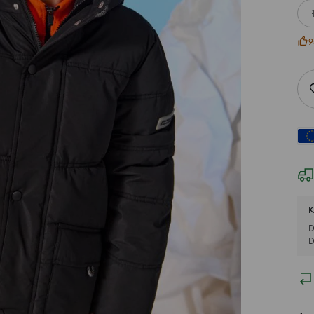
9
K
D
D