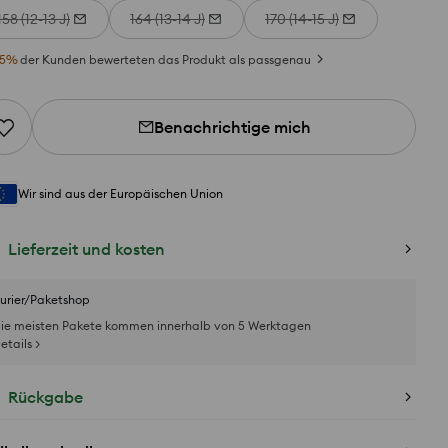
158 (12-13 J)
164 (13-14 J)
170 (14-15 J)
5
%
der Kunden bewerteten das Produkt als passgenau
Benachrichtige mich
Wir sind aus der Europäischen Union
Lieferzeit und kosten
urier/Paketshop
ie meisten Pakete kommen innerhalb von 5 Werktagen
etails >
Rückgabe