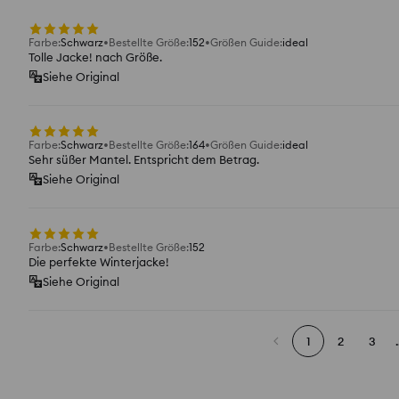
Farbe
:
Schwarz
Bestellte Größe
:
152
Größen Guide
:
ideal
Tolle Jacke! nach Größe.
Siehe Original
Farbe
:
Schwarz
Bestellte Größe
:
164
Größen Guide
:
ideal
Sehr süßer Mantel. Entspricht dem Betrag.
Siehe Original
Farbe
:
Schwarz
Bestellte Größe
:
152
Die perfekte Winterjacke!
Siehe Original
1
2
3
.