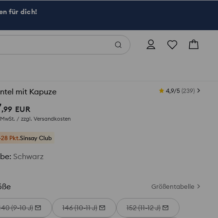
n für dich!
ntel mit Kapuze
4,9/5
(
239
)
7
,
99
EUR
. MwSt. / zzgl.
Versandkosten
+28 Pkt.
Sinsay Club
rbe
:
Schwarz
öße
Größentabelle
140 (9-10 J)
146 (10-11 J)
152 (11-12 J)