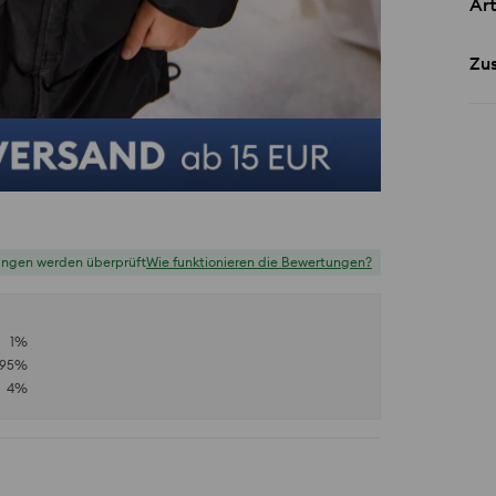
Art
Zu
ungen werden überprüft
Wie funktionieren die Bewertungen?
1
%
95
%
4
%