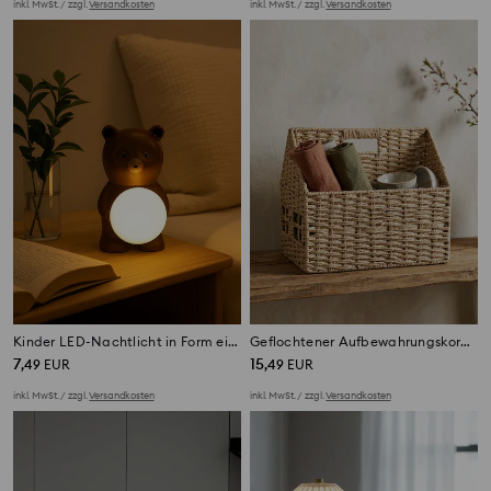
inkl. MwSt. / zzgl.
Versandkosten
inkl. MwSt. / zzgl.
Versandkosten
Kinder LED-Nachtlicht in Form eines Bären
Geflochtener Aufbewahrungskorb in Form eines Hauses
7
15
,
49
EUR
,
49
EUR
inkl. MwSt. / zzgl.
Versandkosten
inkl. MwSt. / zzgl.
Versandkosten