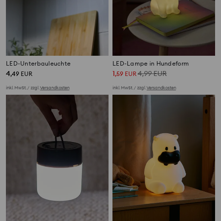
LED-Unterbauleuchte
LED-Lampe in Hundeform
4
1
4,99
EUR
,
49
EUR
,
59
EUR
inkl. MwSt. / zzgl.
Versandkosten
inkl. MwSt. / zzgl.
Versandkosten