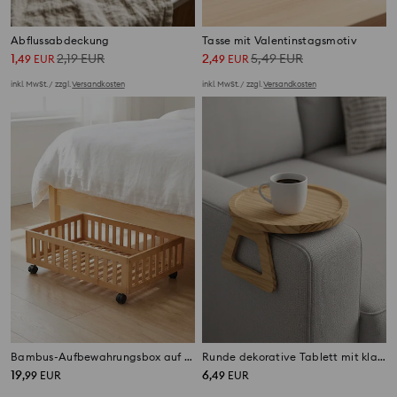
Abflussabdeckung
Tasse mit Valentinstagsmotiv
1
2,19
EUR
2
5,49
EUR
,
49
EUR
,
49
EUR
inkl. MwSt. / zzgl.
Versandkosten
inkl. MwSt. / zzgl.
Versandkosten
Bambus-Aufbewahrungsbox auf Rollen
Runde dekorative Tablett mit klappbaren Beinen
19
6
,
99
EUR
,
49
EUR