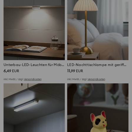
Unterbau-LED-Leuchten für Möbel 3 pack
LED-Nachttischlampe mit geriffeltem Schirm und goldfarbener Basis
6
11
,
49
EUR
,
99
EUR
inkl. MwSt. / zzgl.
Versandkosten
inkl. MwSt. / zzgl.
Versandkosten