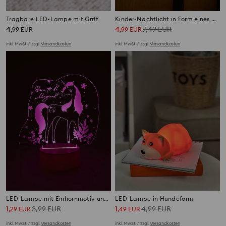
Tragbare LED-Lampe mit Griff
Kinder-Nachtlicht in Form eines Nilpferdes
4
4
7,49
EUR
,
99
EUR
,
99
EUR
inkl. MwSt. / zzgl.
Versandkosten
inkl. MwSt. / zzgl.
Versandkosten
LED-Lampe mit Einhornmotiv und Schriftzug
LED-Lampe in Hundeform
1
3,99
EUR
1
4,99
EUR
,
29
EUR
,
49
EUR
inkl. MwSt. / zzgl.
Versandkosten
inkl. MwSt. / zzgl.
Versandkosten