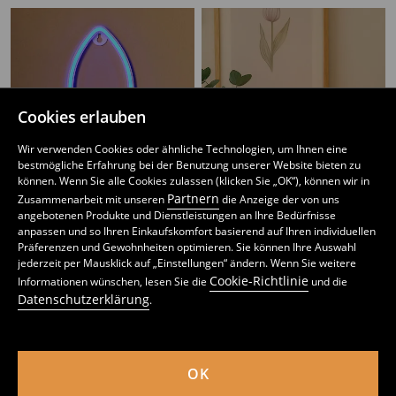
Cookies erlauben
Wir verwenden Cookies oder ähnliche Technologien, um Ihnen eine
bestmögliche Erfahrung bei der Benutzung unserer Website bieten zu
können. Wenn Sie alle Cookies zulassen (klicken Sie „OK“), können wir in
Partnern
Zusammenarbeit mit unseren
die Anzeige der von uns
angebotenen Produkte und Dienstleistungen an Ihre Bedürfnisse
anpassen und so Ihren Einkaufskomfort basierend auf Ihren individuellen
Präferenzen und Gewohnheiten optimieren. Sie können Ihre Auswahl
jederzeit per Mausklick auf „Einstellungen“ ändern. Wenn Sie weitere
LED-Lampe in Raketenform
Tischlampe
Cookie-Richtlinie
Informationen wünschen, lesen Sie die
und die
1
4,99
EUR
7
16,49
EUR
,
59
EUR
,
99
EUR
Datenschutzerklärung
.
inkl. MwSt. / zzgl.
Versandkosten
inkl. MwSt. / zzgl.
Versandkosten
OK