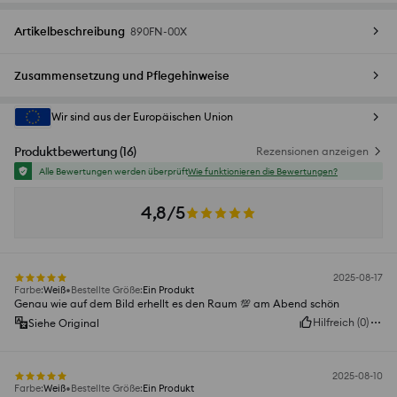
Artikelbeschreibung
890FN-00X
Zusammensetzung und Pflegehinweise
Wir sind aus der Europäischen Union
Produktbewertung
(
16
)
Rezensionen anzeigen
Alle Bewertungen werden überprüft
Wie funktionieren die Bewertungen?
4,8/5
2025-08-17
Farbe
:
Weiß
Bestellte Größe
:
Ein Produkt
Genau wie auf dem Bild erhellt es den Raum 💯 am Abend schön
Hilfreich
(
0
)
Siehe Original
2025-08-10
Farbe
:
Weiß
Bestellte Größe
:
Ein Produkt