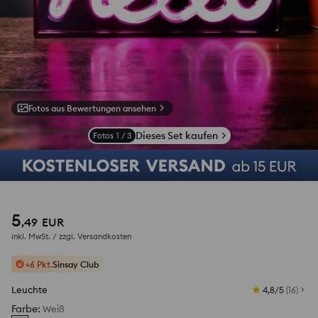
Fotos aus Bewertungen ansehen
Dieses Set kaufen
Fotos
1
/
3
5
,
49
EUR
inkl. MwSt. / zzgl.
Versandkosten
+6 Pkt.
Sinsay Club
Leuchte
4,8/5
(
16
)
Farbe
:
Weiß