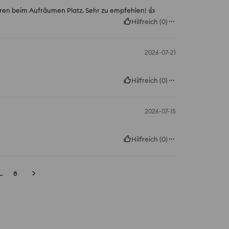
ren beim Aufräumen Platz. Sehr zu empfehlen! 👍️
Hilfreich
(
0
)
2026-07-21
Hilfreich
(
0
)
2026-07-15
Hilfreich
(
0
)
..
8