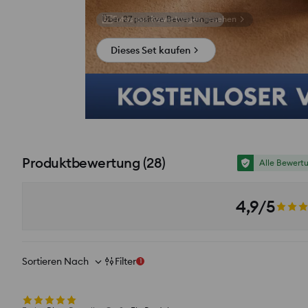
Fotos aus Bewertungen ansehen
Dieses Set kaufen
Produktbewertung
(
28
)
Alle Bewert
4,9/5
Sortieren Nach
Filter
1