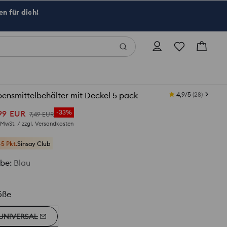
n für dich!
ensmittelbehälter mit Deckel 5 pack
4,9/5
(
28
)
99
EUR
-33%
7
,
49
EUR
. MwSt. / zzgl.
Versandkosten
+5 Pkt.
Sinsay Club
rbe
:
Blau
öße
UNIVERSAL