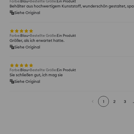
Farbe
:
Blau
Bestellte Größe
:
Ein Produkt
Behälter aus hochwertigem Kunststoff, wunderschön gestaltet, spa
Siehe Original
Farbe
:
Blau
Bestellte Größe
:
Ein Produkt
Größer, als ich erwartet hatte.
Siehe Original
Farbe
:
Blau
Bestellte Größe
:
Ein Produkt
Sie schließen gut, ich mag sie
Siehe Original
1
2
3
.