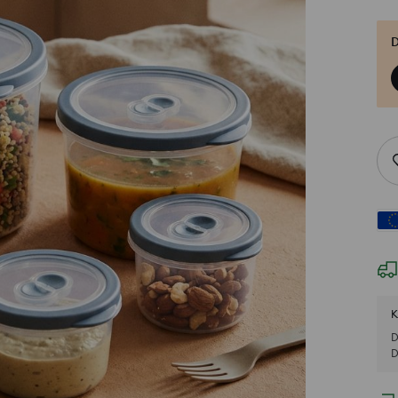
D
K
D
D