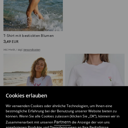
T-Shirt mit bestickten Blumen
T-Shirt mit Patches
3
1
5,99
EUR
,
49
EUR
,
79
EUR
inkl. MwSt. / zzgl.
Versandkosten
inkl. MwSt. / zzgl.
Versandkosten
Cookies erlauben
Wir verwenden Cookies oder ähnliche Technologien, um Ihnen eine
bestmögliche Erfahrung bei der Benutzung unserer Website bieten zu
können. Wenn Sie alle Cookies zulassen (klicken Sie „OK“), können wir in
Partnern
Zusammenarbeit mit unseren
die Anzeige der von uns
angebotenen Produkte und Dienstleistungen an Ihre Bedürfnisse