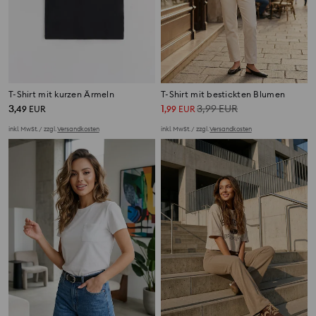
T-Shirt mit kurzen Ärmeln
T-Shirt mit bestickten Blumen
3
1
3,99
EUR
,
49
EUR
,
99
EUR
inkl. MwSt. / zzgl.
Versandkosten
inkl. MwSt. / zzgl.
Versandkosten