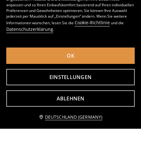
anpassen und so Ihren Einkaufskomfort basierend auf Ihren individuellen
Präferenzen und Gewohnheiten optimieren. Sie können Ihre Auswahl
T-Shirt mit Glitzeraufdruck
Baumwoll T-shirt mit stickerei
jederzeit per Mausklick auf „Einstellungen“ ändern. Wenn Sie weitere
1
5,99
EUR
3
6,99
EUR
,
99
EUR
,
49
EUR
Cookie-Richtlinie
Informationen wünschen, lesen Sie die
und die
inkl. MwSt. / zzgl.
Versandkosten
inkl. MwSt. / zzgl.
Versandkosten
Datenschutzerklärung
.
OK
EINSTELLUNGEN
ABLEHNEN
Benachrichtige mich
DEUTSCHLAND (GERMANY)
Baumwoll-T-Shirt mit Aufdruck
T-shirt mit Aufdruck
5
2
6,99
EUR
,
99
EUR
,
49
EUR
inkl. MwSt. / zzgl.
Versandkosten
inkl. MwSt. / zzgl.
Versandkosten