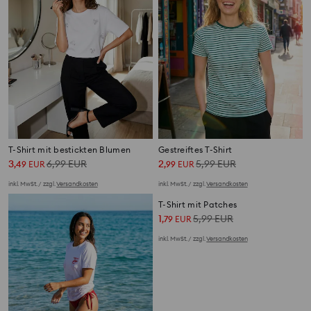
T-Shirt mit bestickten Blumen
Gestreiftes T-Shirt
3
6,99
EUR
2
5,99
EUR
,
49
EUR
,
99
EUR
inkl. MwSt. / zzgl.
Versandkosten
inkl. MwSt. / zzgl.
Versandkosten