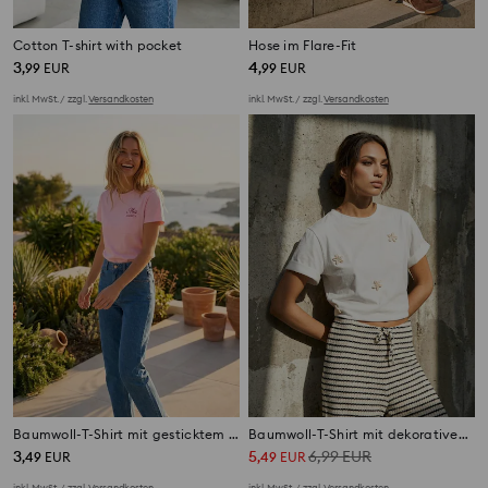
Cotton T-shirt with pocket
Hose im Flare-Fit
3
4
,
99
EUR
,
99
EUR
inkl. MwSt. / zzgl.
Versandkosten
inkl. MwSt. / zzgl.
Versandkosten
Baumwoll-T-Shirt mit gesticktem Text
Baumwoll-T-Shirt mit dekorativen Muscheln
3
5
6,99
EUR
,
49
EUR
,
49
EUR
inkl. MwSt. / zzgl.
Versandkosten
inkl. MwSt. / zzgl.
Versandkosten