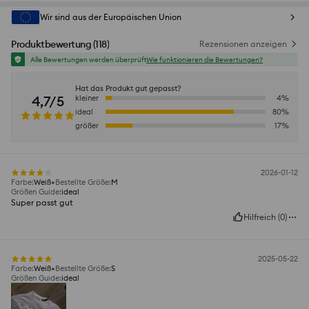
Wir sind aus der Europäischen Union
Produktbewertung
(
118
)
Rezensionen anzeigen
Alle Bewertungen werden überprüft
Wie funktionieren die Bewertungen?
Hat das Produkt gut gepasst?
4,7/5
kleiner
4
%
ideal
80
%
größer
17
%
2026-01-12
Farbe
:
Weiß
Bestellte Größe
:
M
Größen Guide
:
ideal
Super passt gut
Hilfreich
(
0
)
2025-05-22
Farbe
:
Weiß
Bestellte Größe
:
S
Größen Guide
:
ideal