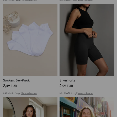
Socken, 5er-Pack
Bikeshorts
2
2
,
49
EUR
,
99
EUR
inkl. MwSt. / zzgl.
Versandkosten
inkl. MwSt. / zzgl.
Versandkosten