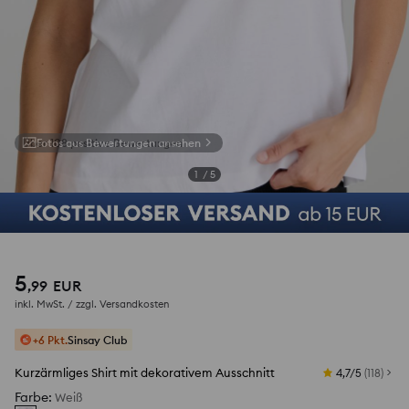
Fotos aus Bewertungen ansehen
1
/
5
5
,
99
EUR
inkl. MwSt. / zzgl.
Versandkosten
+6 Pkt.
Sinsay Club
Kurzärmliges Shirt mit dekorativem Ausschnitt
4,7/5
(
118
)
Farbe
:
Weiß