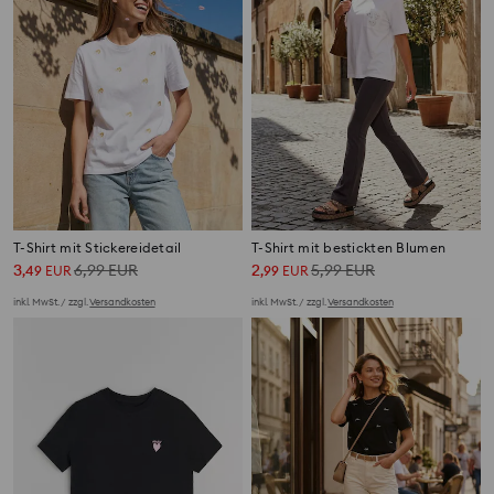
T-Shirt mit Stickereidetail
T-Shirt mit bestickten Blumen
3
6,99
EUR
2
5,99
EUR
,
49
EUR
,
99
EUR
inkl. MwSt. / zzgl.
Versandkosten
inkl. MwSt. / zzgl.
Versandkosten