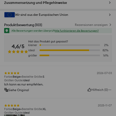
Zusammensetzung und Pflegehinweise
Wir sind aus der Europäischen Union
Produktbewertung
(
103
)
Rezensionen anzeigen
Alle Bewertungen werden überprüft
Wie funktionieren die Bewertungen?
Hat das Produkt gut gepasst?
4,6/5
kleiner
2
%
ideal
82
%
größer
16
%
2026-07-03
Farbe
:
Beige
Bestellte Größe
:
S
Größen Guide
:
ideal
Ich kann es nur empfehlen.
Hilfreich
(
0
)
Siehe Original
2025-11-07
Farbe
:
Beige
Bestellte Größe
:
XL
Größen Guide
:
ideal