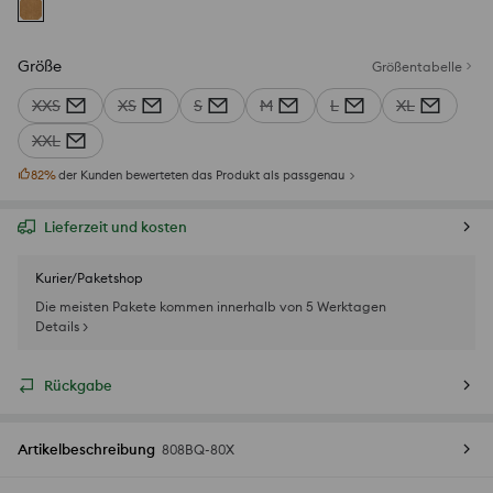
Größe
Größentabelle
XXS
XS
S
M
L
XL
XXL
82
%
der Kunden bewerteten das Produkt als passgenau
Lieferzeit und kosten
Kurier/Paketshop
Die meisten Pakete kommen innerhalb von 5 Werktagen
Details >
Rückgabe
Artikelbeschreibung
808BQ-80X