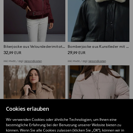
Bikerjacke aus Velourslederimitat mit Lammfellimitat
Bomberjacke aus Kunstleder mit Kunstfellkragen
32
29
,
99
EUR
,
99
EUR
inkl. MwSt. / zzgl.
Versandkosten
inkl. MwSt. / zzgl.
Versandkosten
Cookies erlauben
Wir verwenden Cookies oder ähnliche Technologien, um Ihnen eine
bestmögliche Erfahrung bei der Benutzung unserer Website bieten zu
können. Wenn Sie alle Cookies zulassen (klicken Sie „OK“), können wir in