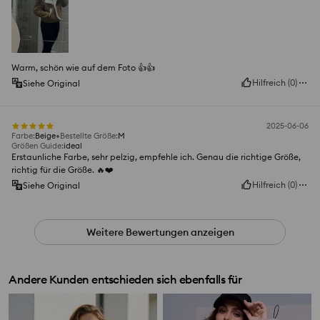
Warm, schön wie auf dem Foto 👍️👍️
Hilfreich
(
0
)
Siehe Original
2025-06-06
Farbe
:
Beige
Bestellte Größe
:
M
Größen Guide
:
ideal
Erstaunliche Farbe, sehr pelzig, empfehle ich. Genau die richtige Größe,
richtig für die Größe. 🔥❤️
Hilfreich
(
0
)
Siehe Original
Weitere Bewertungen anzeigen
Andere Kunden entschieden sich ebenfalls für