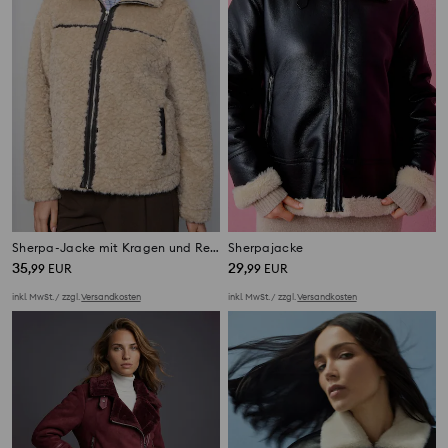
Sherpa-Jacke mit Kragen und Reißverschluss
Sherpajacke
35
29
,
99
EUR
,
99
EUR
inkl. MwSt. / zzgl.
Versandkosten
inkl. MwSt. / zzgl.
Versandkosten