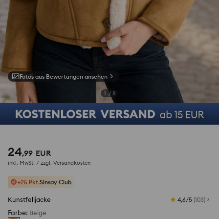
Fotos aus Bewertungen ansehen
1
/
8
24
,
99
EUR
inkl. MwSt. / zzgl.
Versandkosten
+25 Pkt.
Sinsay Club
Kunstfelljacke
4,6/5
(
103
)
Farbe
:
Beige