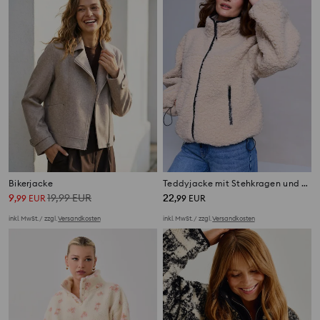
Bikerjacke
Teddyjacke mit Stehkragen und Reißverschlusstaschen
9
19,99
EUR
22
,
99
EUR
,
99
EUR
inkl. MwSt. / zzgl.
Versandkosten
inkl. MwSt. / zzgl.
Versandkosten