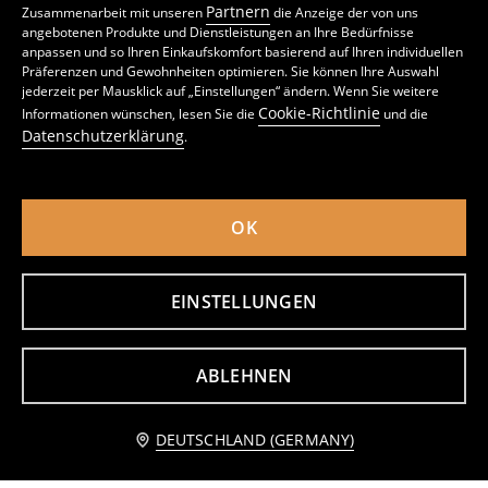
Partnern
Zusammenarbeit mit unseren
die Anzeige der von uns
angebotenen Produkte und Dienstleistungen an Ihre Bedürfnisse
anpassen und so Ihren Einkaufskomfort basierend auf Ihren individuellen
Präferenzen und Gewohnheiten optimieren. Sie können Ihre Auswahl
Steppjacke mit Kapuze
Kurze Pufferjacke mit Taschen
jederzeit per Mausklick auf „Einstellungen“ ändern. Wenn Sie weitere
24
22
,
99
EUR
,
99
EUR
Cookie-Richtlinie
Informationen wünschen, lesen Sie die
und die
inkl. MwSt. / zzgl.
Versandkosten
inkl. MwSt. / zzgl.
Versandkosten
Datenschutzerklärung
.
OK
EINSTELLUNGEN
ABLEHNEN
Benachrichtige mich
DEUTSCHLAND (GERMANY)
Mantel mit Bindegürtel
Ramones Jacke mit Lammfell
32
35
,
99
EUR
,
99
EUR