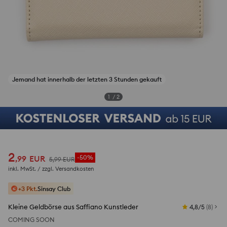
Jemand hat innerhalb der letzten 3 Stunden gekauft
1
/
2
2
,
99
EUR
-50%
5
,
99
EUR
inkl. MwSt. / zzgl.
Versandkosten
+3 Pkt.
Sinsay Club
Kleine Geldbörse aus Saffiano Kunstleder
4,8/5
(
8
)
COMING SOON