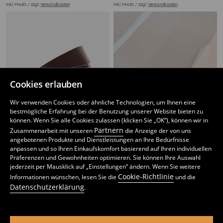
inkl. MwSt. / zzgl.
Versandkosten
inkl. MwSt. / zzgl.
Versandkosten
Cookies erlauben
Wir verwenden Cookies oder ähnliche Technologien, um Ihnen eine
bestmögliche Erfahrung bei der Benutzung unserer Website bieten zu
können. Wenn Sie alle Cookies zulassen (klicken Sie „OK“), können wir in
Partnern
Zusammenarbeit mit unseren
die Anzeige der von uns
angebotenen Produkte und Dienstleistungen an Ihre Bedürfnisse
anpassen und so Ihren Einkaufskomfort basierend auf Ihren individuellen
Präferenzen und Gewohnheiten optimieren. Sie können Ihre Auswahl
Gürtel für Hosen aus Kunstleder
Gürtel für Hosen aus Kunstleder
jederzeit per Mausklick auf „Einstellungen“ ändern. Wenn Sie weitere
2
3
,
49
EUR
,
49
EUR
Cookie-Richtlinie
Informationen wünschen, lesen Sie die
und die
inkl. MwSt. / zzgl.
Versandkosten
inkl. MwSt. / zzgl.
Versandkosten
Datenschutzerklärung
.