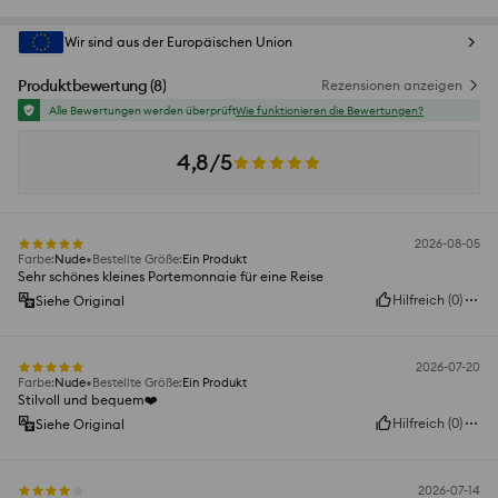
Wir sind aus der Europäischen Union
Produktbewertung
(
8
)
Rezensionen anzeigen
Alle Bewertungen werden überprüft
Wie funktionieren die Bewertungen?
4,8/5
2026-08-05
Farbe
:
Nude
Bestellte Größe
:
Ein Produkt
Sehr schönes kleines Portemonnaie für eine Reise
Hilfreich
(
0
)
Siehe Original
2026-07-20
Farbe
:
Nude
Bestellte Größe
:
Ein Produkt
Stilvoll und bequem❤️
Hilfreich
(
0
)
Siehe Original
2026-07-14