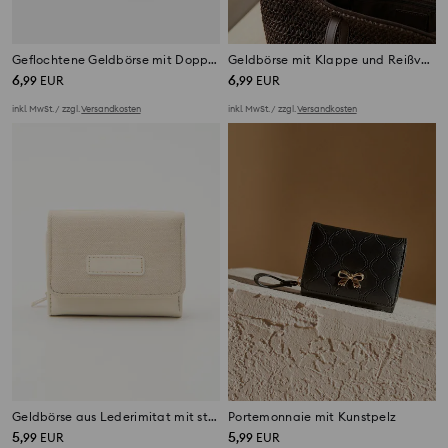
Geflochtene Geldbörse mit Doppelreißverschluss
Geldbörse mit Klappe und Reißverschluss mit Monogramm-Muster
6
6
,
99
EUR
,
99
EUR
inkl. MwSt. / zzgl.
Versandkosten
inkl. MwSt. / zzgl.
Versandkosten
Geldbörse aus Lederimitat mit strukturierter Klappe
Portemonnaie mit Kunstpelz
5
5
,
99
EUR
,
99
EUR