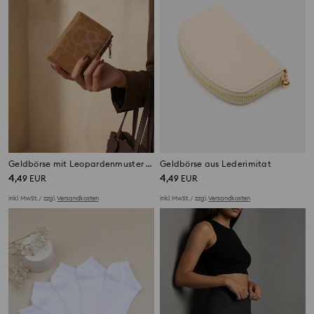
Geldbörse mit Leopardenmuster und Goldenen Details
Geldbörse aus Lederimitat
4
4
,
49
EUR
,
49
EUR
inkl. MwSt. / zzgl.
Versandkosten
inkl. MwSt. / zzgl.
Versandkosten