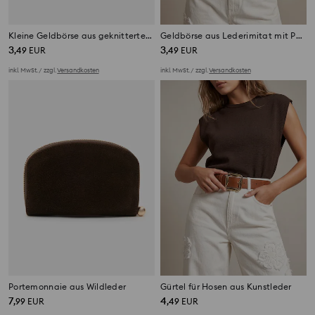
Kleine Geldbörse aus geknittertem Kunstleder
Geldbörse aus Lederimitat mit Punkten
3
3
,
49
EUR
,
49
EUR
inkl. MwSt. / zzgl.
Versandkosten
inkl. MwSt. / zzgl.
Versandkosten
Portemonnaie aus Wildleder
Gürtel für Hosen aus Kunstleder
7
4
,
99
EUR
,
49
EUR